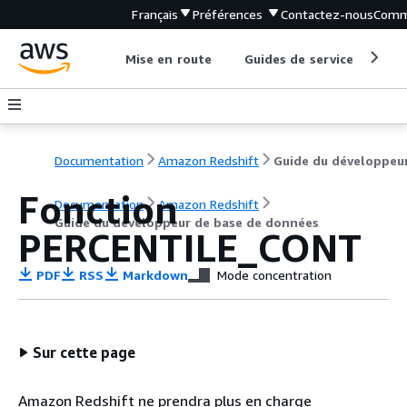
Français
Préférences
Contactez-nous
Comm
Mise en route
Guides de service
Out
Documentation
Amazon Redshift
Fonction
Documentation
Amazon Redshift
Guide du développeur de base de données
PERCENTILE_CONT
PDF
RSS
Markdown
Mode concentration
Sur cette page
Amazon Redshift ne prendra plus en charge