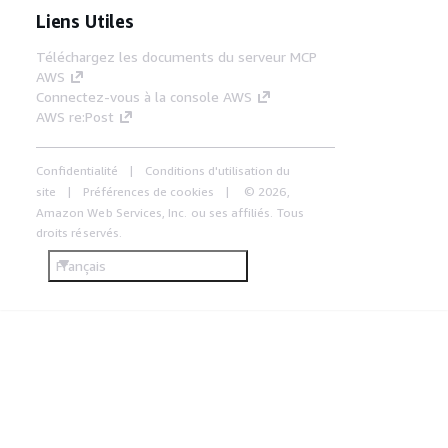
Liens Utiles
Téléchargez les documents du serveur MCP
AWS
Connectez-vous à la console AWS
AWS re:Post
Confidentialité
Conditions d'utilisation du
site
Préférences de cookies
© 2026,
Amazon Web Services, Inc. ou ses affiliés. Tous
droits réservés.
Français