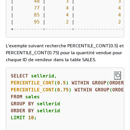
|
48
|
3
|
3
|
|
77
|
4
|
4
|
|
85
|
4
|
4
|
|
95
|
2
|
2
|
+
----------+---------+-----------------+-
L’exemple suivant recherche PERCENTILE_CONT(0.5) et
PERCENTILE_CONT(0.75) pour la quantité vendue pour
chaque ID de vendeur dans la table SALES.
SELECT
PERCENTILE_CONT
(
0.5
) 
WITHIN
GROUP
(
ORDER
B
PERCENTILE_CONT
(
0.75
) 
WITHIN
GROUP
(
ORDER
FROM
GROUP
BY
ORDER
BY
 sellerid

LIMIT 
10
;