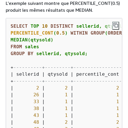
L’exemple suivant montre que PERCENTILE_CONT(0.5)
produit les mêmes résultats que MEDIAN.
SELECT
 TOP 
10
DISTINCT
PERCENTILE_CONT
(
0.5
) 
WITHIN
GROUP
(
ORDER
B
FROM
GROUP
BY
 sellerid, qtysold;
+
----------+---------+-----------------+-
|
 sellerid 
|
 qtysold 
|
 percentile_cont 
|
 
+
----------+---------+-----------------+-
|
2
|
2
|
2
|
|
26
|
1
|
1
|
|
33
|
1
|
1
|
|
38
|
1
|
1
|
|
43
|
1
|
1
|
|
48
|
2
|
2
|