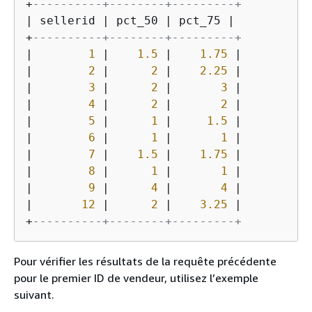
+
----------+--------+---------+
|
 sellerid 
|
 pct_50 
|
 pct_75 
|
+
----------+--------+---------+
|
1
|
1.5
|
1.75
|
|
2
|
2
|
2.25
|
|
3
|
2
|
3
|
|
4
|
2
|
2
|
|
5
|
1
|
1.5
|
|
6
|
1
|
1
|
|
7
|
1.5
|
1.75
|
|
8
|
1
|
1
|
|
9
|
4
|
4
|
|
12
|
2
|
3.25
|
+
----------+--------+---------+
Pour vérifier les résultats de la requête précédente
pour le premier ID de vendeur, utilisez l’exemple
suivant.