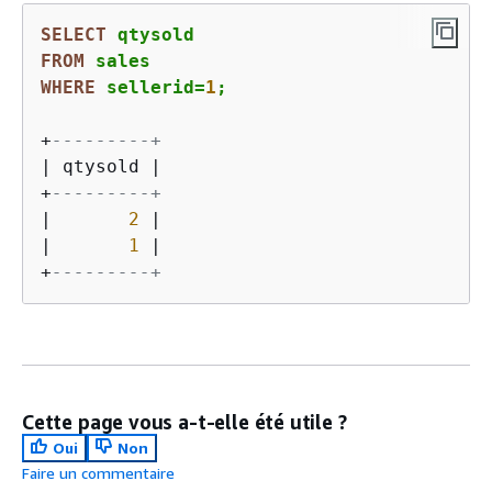
SELECT
FROM
WHERE
 sellerid
=
1
;
+
---------+
|
 qtysold 
|
+
---------+
|
2
|
|
1
|
+
---------+
Cette page vous a-t-elle été utile ?
Oui
Non
Faire un commentaire