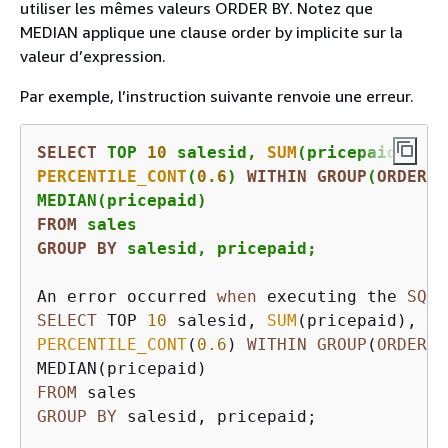
utiliser les mêmes valeurs ORDER BY. Notez que
MEDIAN applique une clause order by implicite sur la
valeur d’expression.
Par exemple, l’instruction suivante renvoie une erreur.
SELECT
 TOP 
10
 salesid, 
SUM
PERCENTILE_CONT
(
0.6
) 
WITHIN
GROUP
(
ORDER
B
FROM
GROUP
BY
 salesid, pricepaid;
An error occurred 
when
 executing the 
SQL
SELECT
 TOP 
10
 salesid, 
SUM
PERCENTILE_CONT
(
0.6
) 
WITHIN
GROUP
(
ORDER
B
FROM
GROUP
BY
 salesid, pricepaid;
