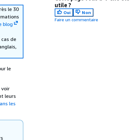
utile ?
rès le 30
Oui
Non
ormations
Faire un commentaire
e blog
 cas de
anglais,
ur le
 voir
t leurs
ans les
rs