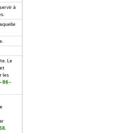
servir à
es.
laquelle
e.
te. Le
 et
r les
-06-
le
ar
.
58