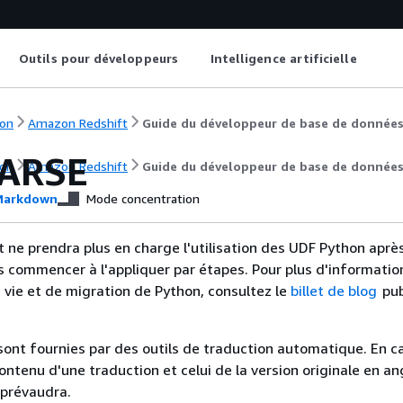
Outils pour développeurs
Intelligence artificielle
on
Amazon Redshift
Guide du développeur de base de donnée
ARSE
on
Amazon Redshift
Guide du développeur de base de donnée
arkdown
Mode concentration
ne prendra plus en charge l'utilisation des UDF Python après 
s commencer à l'appliquer par étapes. Pour plus d'information
e vie et de migration de Python, consultez le
billet de blog
pub
sont fournies par des outils de traduction automatique. En c
contenu d'une traduction et celui de la version originale en ang
 prévaudra.