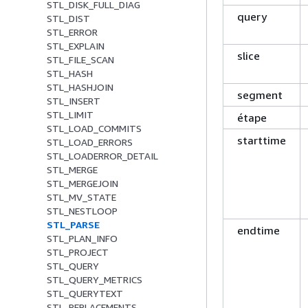
STL_DISK_FULL_DIAG
query
STL_DIST
STL_ERROR
STL_EXPLAIN
slice
STL_FILE_SCAN
STL_HASH
STL_HASHJOIN
segment
STL_INSERT
STL_LIMIT
étape
STL_LOAD_COMMITS
starttime
STL_LOAD_ERRORS
STL_LOADERROR_DETAIL
STL_MERGE
STL_MERGEJOIN
STL_MV_STATE
STL_NESTLOOP
STL_PARSE
endtime
STL_PLAN_INFO
STL_PROJECT
STL_QUERY
STL_QUERY_METRICS
STL_QUERYTEXT
STL_REPLACEMENTS