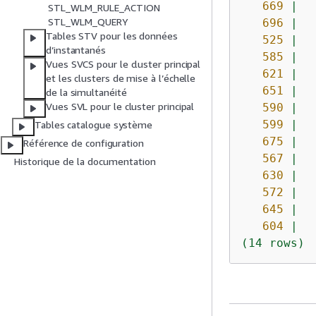
669
|
STL_WLM_RULE_ACTION
STL_WLM_QUERY
696
|
Tables STV pour les données
525
|
d’instantanés
585
|
Vues SVCS pour le cluster principal
621
|
et les clusters de mise à l’échelle
651
|
de la simultanéité
Vues SVL pour le cluster principal
590
|
599
|
Tables catalogue système
675
|
Référence de configuration
567
|
Historique de la documentation
630
|
572
|
645
|
604
|
(14
rows)