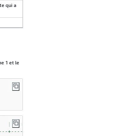
e qui a
e 1 et le
|
tasknum
|
rows
---+---------+--------