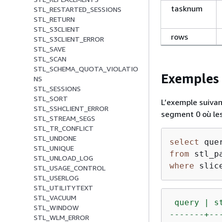
tasknum
STL_RESTARTED_SESSIONS
STL_RETURN
STL_S3CLIENT
rows
STL_S3CLIENT_ERROR
STL_SAVE
STL_SCAN
STL_SCHEMA_QUOTA_VIOLATIO
Exemples 
NS
STL_SESSIONS
STL_SORT
L’exemple suivan
STL_SSHCLIENT_ERROR
segment 0 où les
STL_STREAM_SEGS
STL_TR_CONFLICT
STL_UNDONE
select
 que
STL_UNIQUE
from
STL_UNLOAD_LOG
where
 slic
STL_USAGE_CONTROL
STL_USERLOG
STL_UTILITYTEXT
STL_VACUUM
query
|
s
STL_WINDOW
-------+--
STL_WLM_ERROR