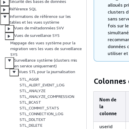
Sécurité des bases de données
alloués pr
Référence SQL
clusters d
Informations de référence sur les
sans serv
tables et les vues système
fois sur l
Vues de métadonnées SVV
simultané
Vues de surveillance SYS
recommand
Mappage des vues système pour la
données d
migration vers les vues de surveillance
utiliser e
SYS
Surveillance système (clusters mis
en service uniquement)
Vues STL pour la journalisation
Colonnes 
STL_AGGR
STL_ALERT_EVENT_LOG
STL_ANALYZE
STL_ANALYZE_COMPRESSION
Nom de
STL_BCAST
la
STL_COMMIT_STATS
colonne
STL_CONNECTION_LOG
STL_DDLTEXT
STL_DELETE
userid