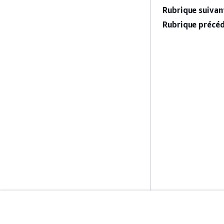
Rubrique suivant
Rubrique précéd
Mise En Route
Guides De Se