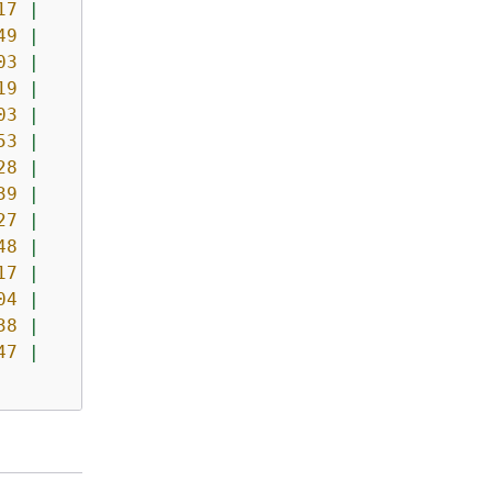
17
|
32
|
192497
49
|
32
|
0
03
|
13
|
49990
19
|
13
|
202
03
|
27
|
365
53
|
35
|
192497
28
|
19
|
0
39
|
31
|
11
27
|
38
|
3766
48
|
23
|
49990
17
|
36
|
0
04
|
29
|
0
38
|
29
|
8798
47
|
37
|
0