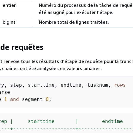
entier
Numéro du processus de la tâche de requêt
été assigné pour exécuter l’étape.
bigint
Nombre total de lignes traitées.
de requêtes
t renvoie tous les résultats d’étape de requête pour la tranch
 chaînes ont été analysées en valeurs binaires.
ry, step, starttime, endtime, tasknum, 
rows
e
=
1
and
 segment
=
0
;
tep
|
starttime
|
endtime
----+---------------------+------------------