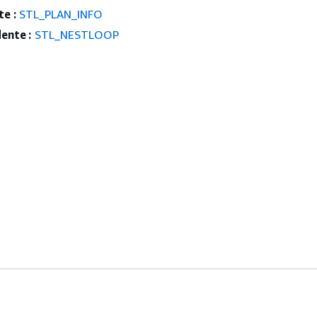
e :
STL_PLAN_INFO
ente :
STL_NESTLOOP
rvice
Outils Pour Développeurs