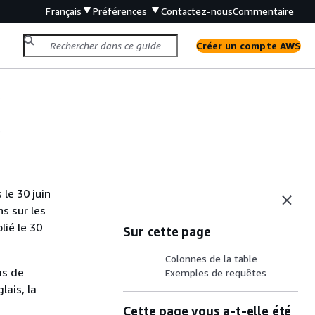
Français
Préférences
Contactez-nous
Commentaire
Créer un compte AWS
s
s
le 30 juin
s sur les
lié le 30
Sur cette page
Colonnes de la table
as de
Exemples de requêtes
lais, la
Cette page vous a-t-elle été