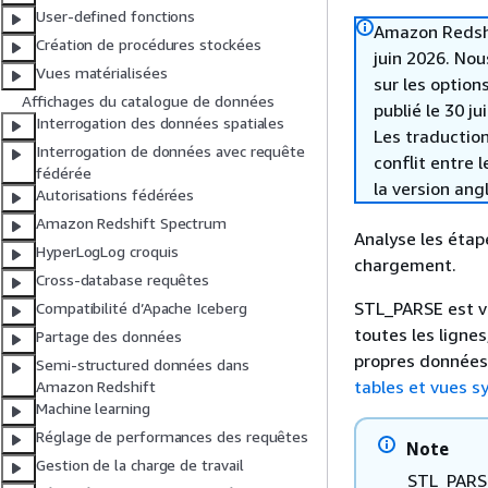
User-defined fonctions
Amazon Redshif
Création de procédures stockées
juin 2026. Nou
Vues matérialisées
sur les option
Affichages du catalogue de données
publié le 30 ju
Interrogation des données spatiales
Les traduction
Interrogation de données avec requête
conflit entre 
fédérée
la version ang
Autorisations fédérées
Amazon Redshift Spectrum
Analyse les étap
HyperLogLog croquis
chargement.
Cross-database requêtes
STL_PARSE est vis
Compatibilité d’Apache Iceberg
toutes les ligne
Partage des données
propres données.
Semi-structured données dans
tables et vues 
Amazon Redshift
Machine learning
Réglage de performances des requêtes
Note
Gestion de la charge de travail
STL_PARSE