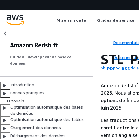
Mise en route
Guides de service
Documentati
Amazon Redshift
STL_P
Documentati
Guide du développeur de base de
données
PDF
RSS
M
Introduction
Amazon Redshift 
2026. Nous allon
Bonnes pratiques
options de fin d
Tutoriels
Optimisation automatique des bases
juin 2025.
de données
Optimisation automatique des tables
Les traductions 
conflit entre le 
Chargement des données
version anglaise
Déchargement des données