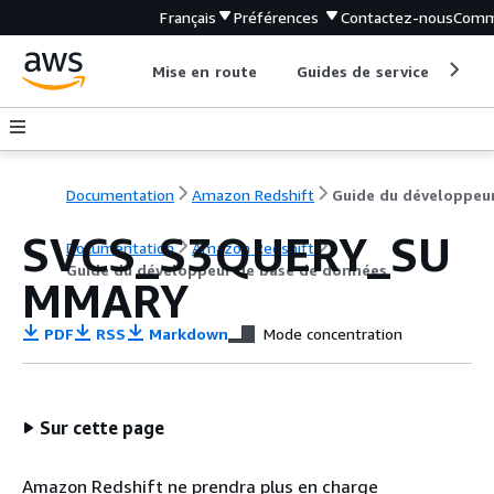
Français
Préférences
Contactez-nous
Comm
Mise en route
Guides de service
Out
Documentation
Amazon Redshift
SVCS_S3QUERY_SU
Documentation
Amazon Redshift
Guide du développeur de base de données
MMARY
PDF
RSS
Markdown
Mode concentration
Sur cette page
Amazon Redshift ne prendra plus en charge