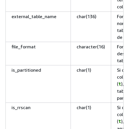
colon
external_table_name
char(136)
Forma
nom e
table
de la
file_format
character(16)
Forma
des d
table
is_partitioned
char(1)
Si ce
colon
(
), 
t
table
parti
is_rrscan
char(1)
Si ce
colon
(
), 
t
analy