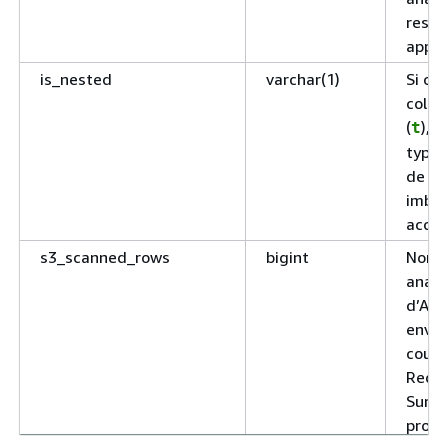
restr
appli
is_nested
varchar(1)
Si ce
colon
(
), 
t
type 
de la
imbri
acces
s3_scanned_rows
bigint
Nombr
analy
d’Ama
envoy
couc
Redsh
Sur le
provi