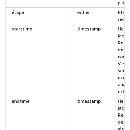
plusi
étape
entier
Étape
requê
starttime
timestamp
Heur
laque
Redsh
de ce
comm
s’exé
segm
exécu
analy
exter
endtime
timestamp
Heur
laque
Redsh
de c
s’est