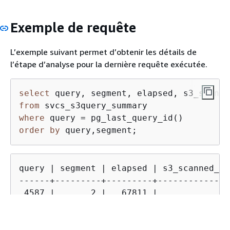
RG, il
nombr
Exemple de requête
ligne
direc
depui
L’exemple suivant permet d’obtenir les détails de
par le
l’étape d’analyse pour la dernière requête exécutée.
du cl
toute
select
tranc
from
transf
where
 query 
=
vers l
order
by
 query,segment;
s3_scanned_bytes
bigint
Nombr
analy
d’Ama
query | segment | elapsed | s3_scanned_ro
envoy
------+---------+---------+--------------
couc
 4587 |       2 |   67811 |              
Redsh
 4587 |       2 |  591568 |          1724
en fo
 4587 |       2 |  216849 |              
donn
 4587 |       2 |  216671 |              