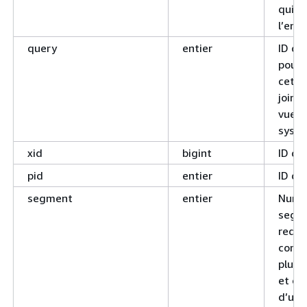
qui a
l’ent
query
entier
ID de
pouve
cette
joind
vues 
systè
xid
bigint
ID de
pid
entier
ID du
segment
entier
Numé
segm
requê
comp
plusi
et c
d’une