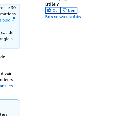
utile ?
rès le 30
Oui
Non
ormations
Faire un commentaire
e blog
 cas de
anglais,
 de
nt voir
t leurs
ans les
ters