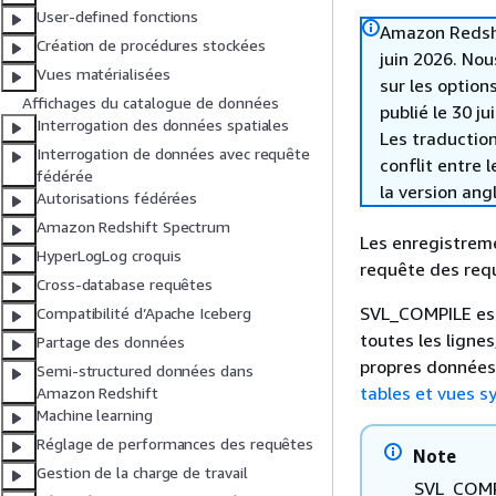
User-defined fonctions
Amazon Redshif
Création de procédures stockées
juin 2026. Nou
Vues matérialisées
sur les option
Affichages du catalogue de données
publié le 30 ju
Interrogation des données spatiales
Les traduction
Interrogation de données avec requête
conflit entre 
fédérée
la version ang
Autorisations fédérées
Amazon Redshift Spectrum
Les enregistrem
HyperLogLog croquis
requête des req
Cross-database requêtes
SVL_COMPILE est 
Compatibilité d’Apache Iceberg
toutes les ligne
Partage des données
propres données.
Semi-structured données dans
tables et vues 
Amazon Redshift
Machine learning
Réglage de performances des requêtes
Note
Gestion de la charge de travail
SVL_COMPI