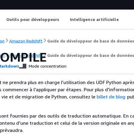
Outils pour développeurs
Intelligence artificielle
on
Amazon Redshift
Guide du développeur de base de donnée
COMPILE
on
Amazon Redshift
Guide du développeur de base de donnée
arkdown
Mode concentration
ne prendra plus en charge l'utilisation des UDF Python après 
s commencer à l'appliquer par étapes. Pour plus d'information
e vie et de migration de Python, consultez le
billet de blog
pub
sont fournies par des outils de traduction automatique. En c
contenu d'une traduction et celui de la version originale en ang
 prévaudra.