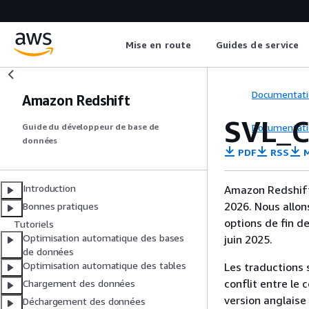
Mise en route
Guides de service
Documentati
Amazon Redshift
SVL_
Documentati
Guide du développeur de base de
données
PDF
RSS
M
Introduction
Amazon Redshift 
2026. Nous allon
Bonnes pratiques
options de fin d
Tutoriels
Optimisation automatique des bases
juin 2025.
de données
Optimisation automatique des tables
Les traductions 
conflit entre le 
Chargement des données
version anglaise
Déchargement des données