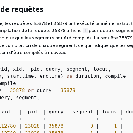
de requêtes
, les requêtes 35878 et 35879 ont exécuté la même instruct
mpilation de la requête 35878 affiche
pour quatre segmen
1
indique que les segments ont été compilés. La requête 35879
 de compilation de chaque segment, ce qui indique que les s
soin d’être compilés à nouveau.
rid, xid,  pid, query, segment, locus,  

s, starttime, endtime) 
as
y 
=
35878
or
 query 
=
35879
uery, segment;

 xid   
|
  pid  
|
 query 
|
 segment 
|
 locus 
|
 du
-------+-------+-------+---------+-------+---
112780
|
23028
|
35878
|
0
|
1
|