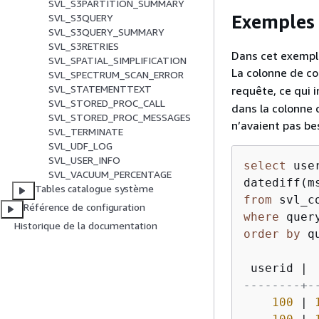
SVL_S3PARTITION_SUMMARY
Exemples 
SVL_S3QUERY
SVL_S3QUERY_SUMMARY
SVL_S3RETRIES
Dans cet exemple
SVL_SPATIAL_SIMPLIFICATION
La colonne de co
SVL_SPECTRUM_SCAN_ERROR
SVL_STATEMENTTEXT
requête, ce qui 
SVL_STORED_PROC_CALL
dans la colonne
SVL_STORED_PROC_MESSAGES
n’avaient pas be
SVL_TERMINATE
SVL_UDF_LOG
SVL_USER_INFO
select
 use
SVL_VACUUM_PERCENTAGE
datediff(m
Tables catalogue système
from
Référence de configuration
where
 quer
Historique de la documentation
order
by
 q
 userid 
|
 
--------+-
100
|