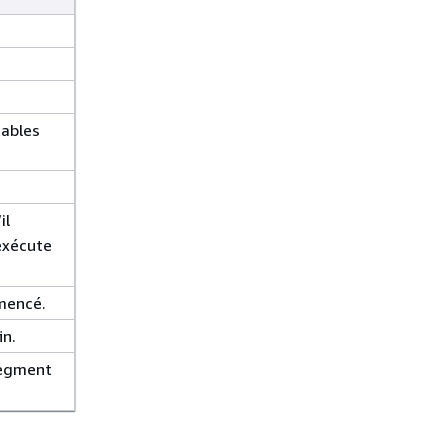
tables
il
’exécute
mencé.
in.
segment