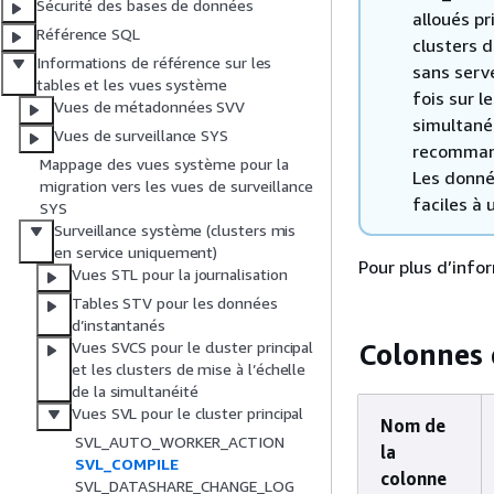
Sécurité des bases de données
alloués pr
Référence SQL
clusters d
Informations de référence sur les
sans serv
tables et les vues système
fois sur l
Vues de métadonnées SVV
simultané
Vues de surveillance SYS
recommand
Mappage des vues système pour la
Les donné
migration vers les vues de surveillance
faciles à 
SYS
Surveillance système (clusters mis
en service uniquement)
Pour plus d’inf
Vues STL pour la journalisation
Tables STV pour les données
d’instantanés
Colonnes 
Vues SVCS pour le cluster principal
et les clusters de mise à l’échelle
de la simultanéité
Vues SVL pour le cluster principal
Nom de
SVL_AUTO_WORKER_ACTION
la
SVL_COMPILE
colonne
SVL_DATASHARE_CHANGE_LOG