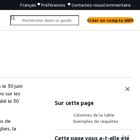
Français
Préférences
Contactez-nous
Commentaire
Créer un compte AWS
s
s
le 30 juin
s sur les
lié le 30
Sur cette page
Colonnes de la table
as de
Exemples de requêtes
lais, la
Cette page vous a-t-elle été