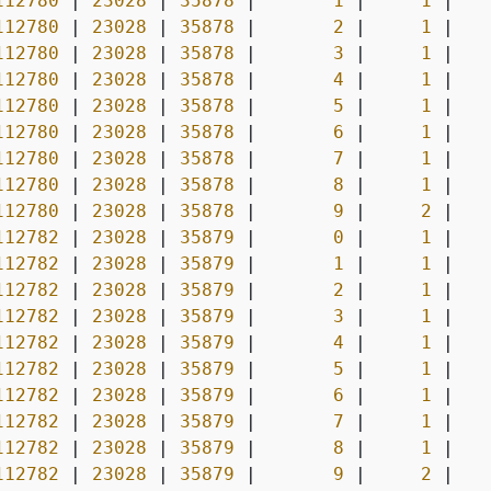
112780
|
23028
|
35878
|
1
|
1
|
112780
|
23028
|
35878
|
2
|
1
|
112780
|
23028
|
35878
|
3
|
1
|
112780
|
23028
|
35878
|
4
|
1
|
112780
|
23028
|
35878
|
5
|
1
|
112780
|
23028
|
35878
|
6
|
1
|
112780
|
23028
|
35878
|
7
|
1
|
112780
|
23028
|
35878
|
8
|
1
|
112780
|
23028
|
35878
|
9
|
2
|
112782
|
23028
|
35879
|
0
|
1
|
112782
|
23028
|
35879
|
1
|
1
|
112782
|
23028
|
35879
|
2
|
1
|
112782
|
23028
|
35879
|
3
|
1
|
112782
|
23028
|
35879
|
4
|
1
|
112782
|
23028
|
35879
|
5
|
1
|
112782
|
23028
|
35879
|
6
|
1
|
112782
|
23028
|
35879
|
7
|
1
|
112782
|
23028
|
35879
|
8
|
1
|
112782
|
23028
|
35879
|
9
|
2
|