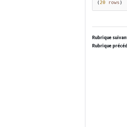
(
20
rows
Rubrique suivant
Rubrique précéd