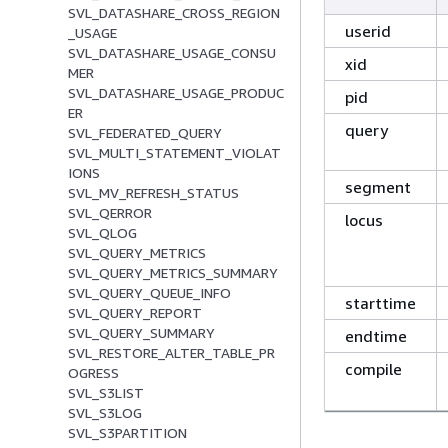
SVL_DATASHARE_CROSS_REGION
userid
_USAGE
SVL_DATASHARE_USAGE_CONSU
xid
MER
SVL_DATASHARE_USAGE_PRODUC
pid
ER
query
SVL_FEDERATED_QUERY
SVL_MULTI_STATEMENT_VIOLAT
IONS
segment
SVL_MV_REFRESH_STATUS
SVL_QERROR
locus
SVL_QLOG
SVL_QUERY_METRICS
SVL_QUERY_METRICS_SUMMARY
SVL_QUERY_QUEUE_INFO
starttime
SVL_QUERY_REPORT
SVL_QUERY_SUMMARY
endtime
SVL_RESTORE_ALTER_TABLE_PR
compile
OGRESS
SVL_S3LIST
SVL_S3LOG
SVL_S3PARTITION