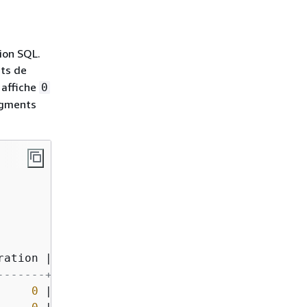
ion SQL.
ts de
 affiche
0
egments
ration 
|
-------+---------
0
|
0