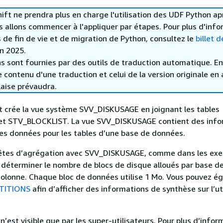
t ne prendra plus en charge l'utilisation des UDF Python ap
s allons commencer à l'appliquer par étapes. Pour plus d'inf
s de fin de vie et de migration de Python, consultez le
billet d
in 2025.
s sont fournies par des outils de traduction automatique. En
le contenu d'une traduction et celui de la version originale en 
laise prévaudra.
 crée la vue système SVV_DISKUSAGE en joignant les tables
t STV_BLOCKLIST. La vue SVV_DISKUSAGE contient des info
 des données pour les tables d’une base de données.
quêtes d’agrégation avec SVV_DISKUSAGE, comme dans les ex
e déterminer le nombre de blocs de disque alloués par base d
colonne. Chaque bloc de données utilise 1 Mo. Vous pouvez 
TITIONS
afin d’afficher des informations de synthèse sur l’ut
est visible que par les super-utilisateurs. Pour plus d’infor