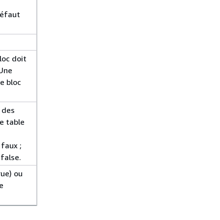
défaut
loc doit
 Une
le bloc
n des
e table
faux ;
 false.
rue) ou
e