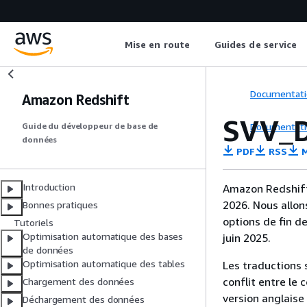
Mise en route
Guides de service
Documentati
Amazon Redshift
SVV_
Documentati
Guide du développeur de base de
données
PDF
RSS
M
Introduction
Amazon Redshift 
2026. Nous allon
Bonnes pratiques
options de fin d
Tutoriels
Optimisation automatique des bases
juin 2025.
de données
Optimisation automatique des tables
Les traductions 
conflit entre le 
Chargement des données
version anglaise
Déchargement des données