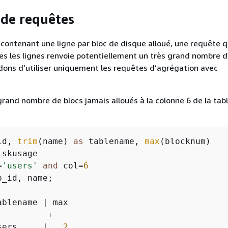
de requêtes
ntenant une ligne par bloc de disque alloué, une requête q
es les lignes renvoie potentiellement un très grand nombre d
ns d’utiliser uniquement les requêtes d’agrégation avec
.
 grand nombre de blocs jamais alloués à la colonne 6 de la ta
id, 
trim
(name) 
as
 tablename, 
max
=
'users'
and
 col
=
6
b_id, name;

ablename 
|
----------+-----
sers     
|
2