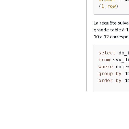
(
1
row
)
La requête suiva
grande table à 1
10 à 12 corresp
select
 db_
from
where
 name
group
by
order
by
 d
db_id  
|
 t
--------+-
175857
|
 s
175857
|
 s
175857
|
 s
175857
|
 s