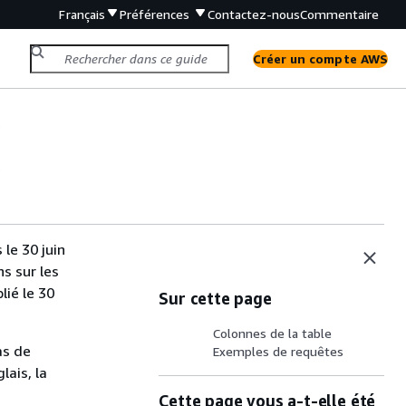
Français
Préférences
Contactez-nous
Commentaire
Créer un compte AWS
s
s
le 30 juin
s sur les
lié le 30
Sur cette page
Colonnes de la table
as de
Exemples de requêtes
lais, la
Cette page vous a-t-elle été