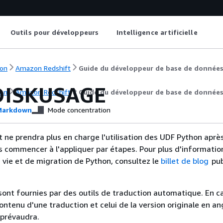
Outils pour développeurs
Intelligence artificielle
on
Amazon Redshift
Guide du développeur de base de donnée
DISKUSAGE
on
Amazon Redshift
Guide du développeur de base de donnée
arkdown
Mode concentration
ne prendra plus en charge l'utilisation des UDF Python après 
s commencer à l'appliquer par étapes. Pour plus d'information
e vie et de migration de Python, consultez le
billet de blog
pub
sont fournies par des outils de traduction automatique. En c
contenu d'une traduction et celui de la version originale en ang
 prévaudra.