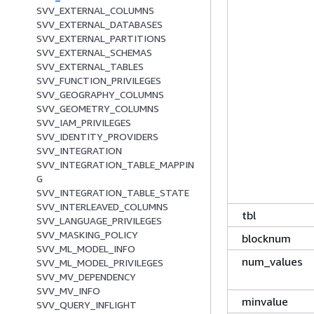
SVV_EXTERNAL_COLUMNS
SVV_EXTERNAL_DATABASES
SVV_EXTERNAL_PARTITIONS
SVV_EXTERNAL_SCHEMAS
SVV_EXTERNAL_TABLES
SVV_FUNCTION_PRIVILEGES
SVV_GEOGRAPHY_COLUMNS
SVV_GEOMETRY_COLUMNS
SVV_IAM_PRIVILEGES
SVV_IDENTITY_PROVIDERS
SVV_INTEGRATION
SVV_INTEGRATION_TABLE_MAPPIN
G
SVV_INTEGRATION_TABLE_STATE
SVV_INTERLEAVED_COLUMNS
tbl
SVV_LANGUAGE_PRIVILEGES
SVV_MASKING_POLICY
blocknum
SVV_ML_MODEL_INFO
num_values
SVV_ML_MODEL_PRIVILEGES
SVV_MV_DEPENDENCY
SVV_MV_INFO
minvalue
SVV_QUERY_INFLIGHT