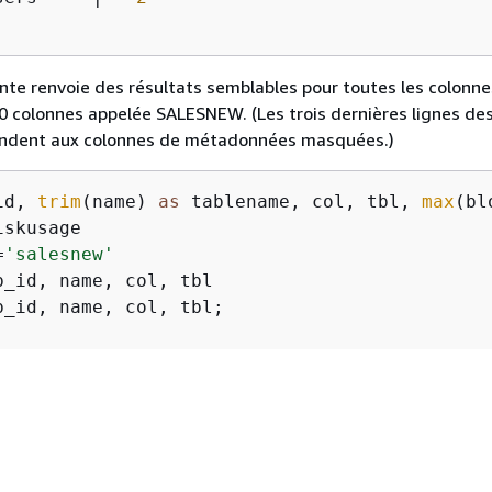
nte renvoie des résultats semblables pour toutes les colonne
0 colonnes appelée SALESNEW. (Les trois dernières lignes de
ondent aux colonnes de métadonnées masquées.)
id, 
trim
(name) 
as
 tablename, col, tbl, 
max
=
'salesnew'
b_id, name, col, tbl;

ablename  
|
 col 
|
  tbl   
|
-----------+-----+--------+-----
alesnew   
|
0
|
187605
|
154
alesnew   
|
1
|
187605
|
154
alesnew   
|
2
|
187605
|
154
alesnew   
|
3
|
187605
|
154