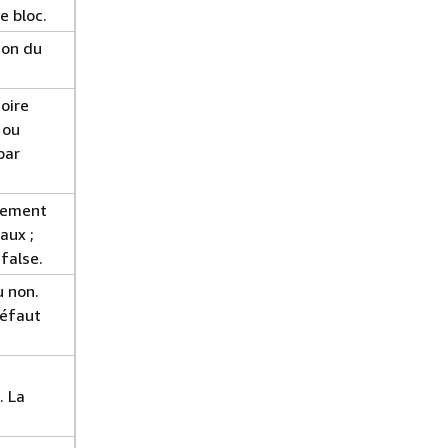
e bloc.
ion du
oire
 ou
par
quement
aux ;
 false.
u non.
défaut
. La