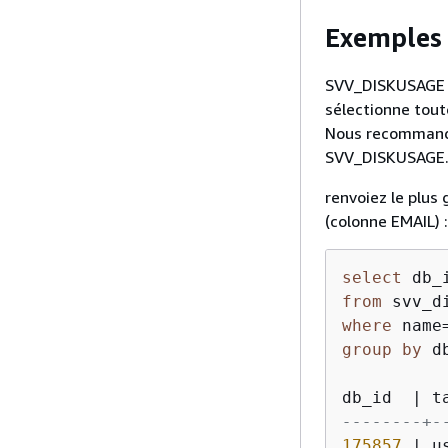
Exemples 
SVV_DISKUSAGE co
sélectionne tout
Nous recommando
SVV_DISKUSAGE
renvoiez le plus
(colonne EMAIL) :
select
 db_
from
where
 name
group
by
 d
db_id  
|
 t
--------+-
175857
|
 u