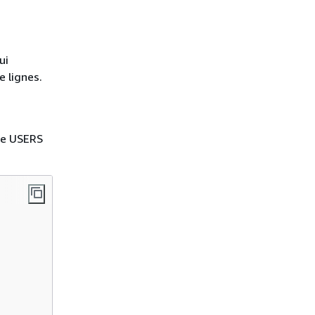
ui
e lignes.
ble USERS