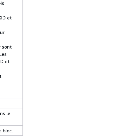
is
ID et
eur
r sont
Les
D et
t
ns le
 bloc.