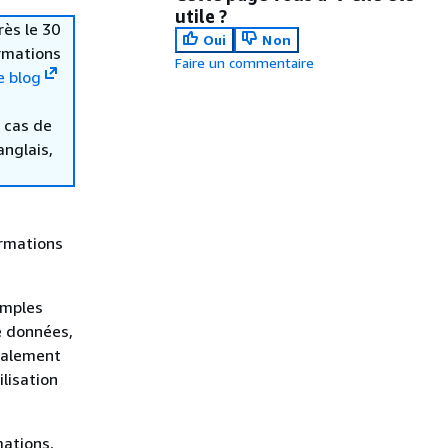
utile ?
rès le 30
Oui
Non
ormations
Faire un commentaire
e blog
 cas de
anglais,
rmations
emples
e données,
également
ilisation
mations,