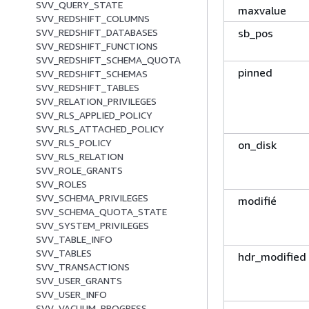
SVV_QUERY_STATE
maxvalue
SVV_REDSHIFT_COLUMNS
sb_pos
SVV_REDSHIFT_DATABASES
SVV_REDSHIFT_FUNCTIONS
SVV_REDSHIFT_SCHEMA_QUOTA
pinned
SVV_REDSHIFT_SCHEMAS
SVV_REDSHIFT_TABLES
SVV_RELATION_PRIVILEGES
SVV_RLS_APPLIED_POLICY
SVV_RLS_ATTACHED_POLICY
SVV_RLS_POLICY
on_disk
SVV_RLS_RELATION
SVV_ROLE_GRANTS
SVV_ROLES
SVV_SCHEMA_PRIVILEGES
modifié
SVV_SCHEMA_QUOTA_STATE
SVV_SYSTEM_PRIVILEGES
SVV_TABLE_INFO
SVV_TABLES
hdr_modified
SVV_TRANSACTIONS
SVV_USER_GRANTS
SVV_USER_INFO
SVV_VACUUM_PROGRESS