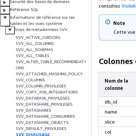
Sécurité des bases de données
consultez
Visibi
Référence SQL
Informations de référence sur les
Note
tables et les vues système
Vues de métadonnées SVV
Cette vue 
SVV_ACTIVE_CURSORS
SVV_ALL_COLUMNS
SVV_ALL_SCHEMAS
SVV_ALL_TABLES
Colonnes 
SVV_ALTER_TABLE_RECOMMENDATI
ONS
SVV_ATTACHED_MASKING_POLICY
SVV_COLUMNS
Nom de la
SVV_COLUMN_PRIVILEGES
colonne
SVV_COPY_JOB_INTEGRATIONS
SVV_DATABASE_PRIVILEGES
db_id
SVV_DATASHARE_PRIVILEGES
SVV_DATASHARES
name
SVV_DATASHARE_CONSUMERS
slice
SVV_DATASHARE_OBJECTS
SVV_DEFAULT_PRIVILEGES
col
SVV_DISKUSAGE