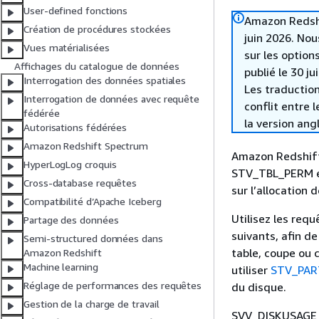
User-defined fonctions
Amazon Redshif
Création de procédures stockées
juin 2026. Nou
Vues matérialisées
sur les option
Affichages du catalogue de données
publié le 30 ju
Interrogation des données spatiales
Les traduction
Interrogation de données avec requête
conflit entre 
fédérée
la version ang
Autorisations fédérées
Amazon Redshift Spectrum
Amazon Redshift
HyperLogLog croquis
STV_TBL_PERM e
Cross-database requêtes
sur l’allocation
Compatibilité d’Apache Iceberg
Utilisez les re
Partage des données
suivants, afin d
Semi-structured données dans
table, coupe ou 
Amazon Redshift
Machine learning
utiliser
STV_PAR
Réglage de performances des requêtes
du disque.
Gestion de la charge de travail
SVV_DISKUSAGE n’