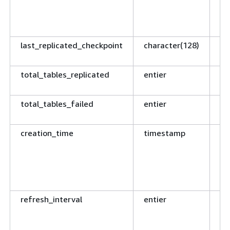
mi
et
l’
last_replicated_checkpoint
character(128)
De
ré
total_tables_replicated
entier
No
ac
total_tables_failed
entier
No
ac
creation_time
timestamp
He
l’
co
ba
cr
refresh_interval
entier
L’
ap
po