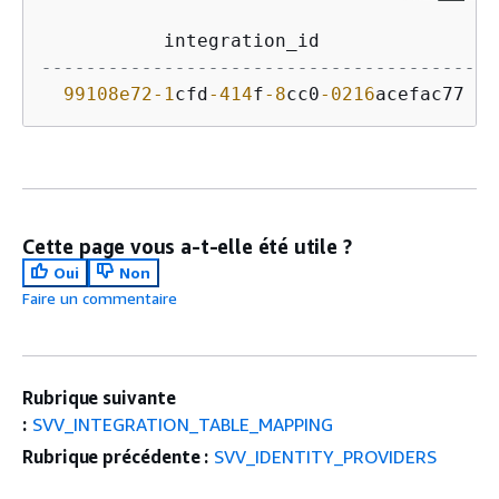
           integration_id              
|
 
---------------------------------------+-
99108e72
-1
cfd
-414
f
-8
cc0
-0216
acefac77 
|
 
Cette page vous a-t-elle été utile ?
Oui
Non
Faire un commentaire
Rubrique suivante
:
SVV_INTEGRATION_TABLE_MAPPING
Rubrique précédente :
SVV_IDENTITY_PROVIDERS