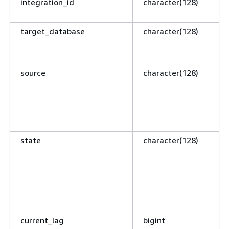
integration_id
character(128)
Id
l’
target_database
character(128)
Ba
Re
do
source
character(128)
Do
l’
po
P
S
state
character(128)
Ét
va
P
S
C
E
current_lag
bigint
Te