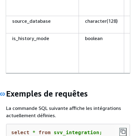
de
ba
source_database
character(128)
No
so
is_history_mode
boolean
Un
le
Un
le
dé
Exemples de requêtes
La commande SQL suivante affiche les intégrations
actuellement définies.
select
*
from
 svv_integration;