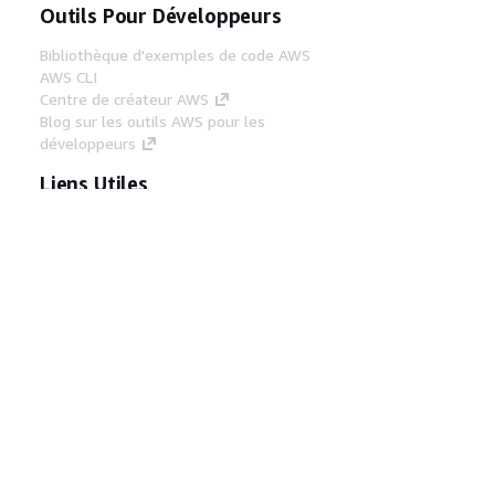
Outils Pour Développeurs
Bibliothèque d'exemples de code AWS
AWS CLI
Centre de créateur AWS
Blog sur les outils AWS pour les
développeurs
Liens Utiles
Téléchargez les documents du serveur MCP
AWS
Connectez-vous à la console AWS
AWS re:Post
Confidentialité
Conditions d'utilisation du
site
Préférences de cookies
© 2026,
Amazon Web Services, Inc. ou ses affiliés. Tous
droits réservés.
Français