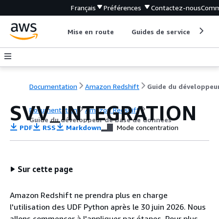
Français
Préférences
Contactez-nous
Comm
Mise en route
Guides de service
Out
Documentation
Amazon Redshift
SVV_INTEGRATION
Documentation
Amazon Redshift
Guide du développeur de base de données
PDF
RSS
Markdown
Mode concentration
Sur cette page
Amazon Redshift ne prendra plus en charge
l'utilisation des UDF Python après le 30 juin 2026. Nous
allons commencer à l'appliquer par étapes. Pour plus