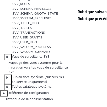
SVV_ROLES
SVV_SCHEMA_PRIVILEGES
Rubrique suivant
SVV_SCHEMA_QUOTA_STATE
SVV_SYSTEM_PRIVILEGES
Rubrique précéd
SVV_TABLE_INFO
SVV_TABLES
SVV_TRANSACTIONS
SVV_USER_GRANTS
SVV_USER_INFO
SVV_VACUUM_PROGRESS
SVV_VACUUM_SUMMARY
Vues de surveillance SYS
Mappage des vues système pour la
migration vers les vues de surveillance
SYS
Surveillance système (clusters mis
en service uniquement)
Tables catalogue système
Référence de configuration
Historique de la documentation