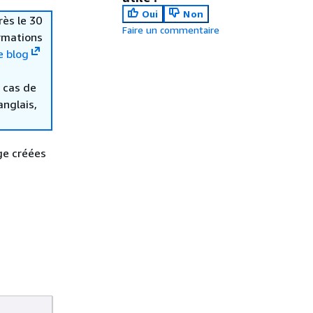
Oui
Non
rès le 30
Faire un commentaire
ormations
e blog
 cas de
anglais,
ge créées