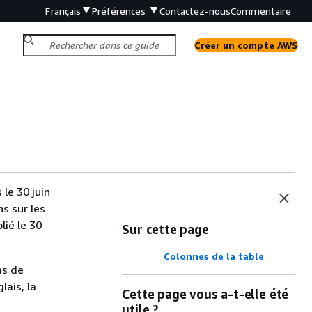
Français
Préférences
Contactez-nous
Commentaire
Créer un compte AWS
s
s
le 30 juin
s sur les
lié le 30
Sur cette page
Colonnes de la table
as de
lais, la
Cette page vous a-t-elle été
utile ?