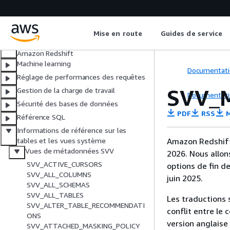
Cross-database requêtes
Compatibilité d’Apache Iceberg
Partage des données
Mise en route
Guides de service
Semi-structured données dans
Amazon Redshift
Machine learning
Documentati
Réglage de performances des requêtes
SVV_
Gestion de la charge de travail
Documentati
Sécurité des bases de données
PDF
RSS
M
Référence SQL
Informations de référence sur les
Amazon Redshift 
tables et les vues système
Vues de métadonnées SVV
2026. Nous allon
SVV_ACTIVE_CURSORS
options de fin d
SVV_ALL_COLUMNS
juin 2025.
SVV_ALL_SCHEMAS
SVV_ALL_TABLES
Les traductions 
SVV_ALTER_TABLE_RECOMMENDATI
conflit entre le 
ONS
version anglaise
SVV_ATTACHED_MASKING_POLICY