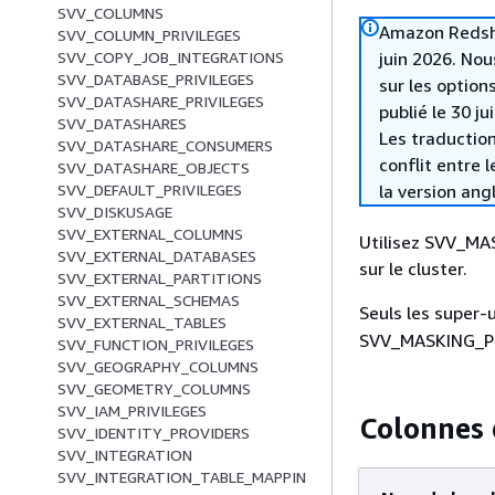
SVV_COLUMNS
Amazon Redshif
SVV_COLUMN_PRIVILEGES
juin 2026. Nou
SVV_COPY_JOB_INTEGRATIONS
SVV_DATABASE_PRIVILEGES
sur les option
SVV_DATASHARE_PRIVILEGES
publié le 30 ju
SVV_DATASHARES
Les traduction
SVV_DATASHARE_CONSUMERS
conflit entre 
SVV_DATASHARE_OBJECTS
la version ang
SVV_DEFAULT_PRIVILEGES
SVV_DISKUSAGE
SVV_EXTERNAL_COLUMNS
Utilisez SVV_MA
SVV_EXTERNAL_DATABASES
sur le cluster.
SVV_EXTERNAL_PARTITIONS
SVV_EXTERNAL_SCHEMAS
Seuls les super-u
SVV_EXTERNAL_TABLES
SVV_MASKING_POLI
SVV_FUNCTION_PRIVILEGES
SVV_GEOGRAPHY_COLUMNS
SVV_GEOMETRY_COLUMNS
SVV_IAM_PRIVILEGES
Colonnes 
SVV_IDENTITY_PROVIDERS
SVV_INTEGRATION
SVV_INTEGRATION_TABLE_MAPPIN