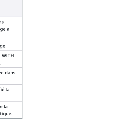
ns
age a
ge.
se WITH
.
ée dans
ié la
e la
tique.