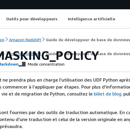
Outils pour développeurs
Intelligence artificielle
on
Amazon Redshift
Guide du développeur de base de donnée
MASKING_POLICY
on
Amazon Redshift
Guide du développeur de base de donnée
arkdown
Mode concentration
ne prendra plus en charge l'utilisation des UDF Python après 
s commencer à l'appliquer par étapes. Pour plus d'information
e vie et de migration de Python, consultez le
billet de blog
pub
sont fournies par des outils de traduction automatique. En c
contenu d'une traduction et celui de la version originale en ang
 prévaudra.