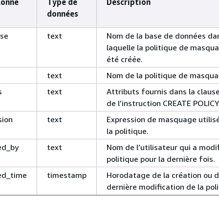
lonne
Type de
Description
données
ase
text
Nom de la base de données da
laquelle la politique de masqu
été créée.
text
Nom de la politique de masqua
s
text
Attributs fournis dans la clau
de l’instruction CREATE POLICY
sion
text
Expression de masquage utilis
la politique.
ed_by
text
Nom de l’utilisateur qui a modif
politique pour la dernière fois.
ed_time
timestamp
Horodatage de la création ou d
dernière modification de la poli