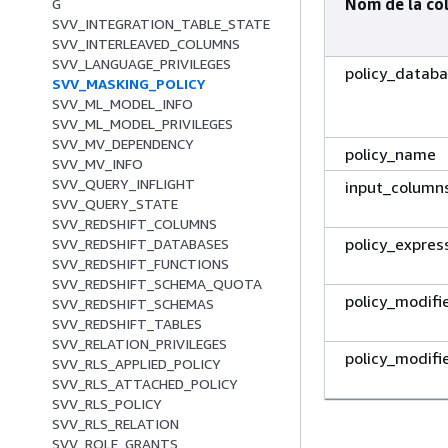
Nom de la co
G
SVV_INTEGRATION_TABLE_STATE
SVV_INTERLEAVED_COLUMNS
SVV_LANGUAGE_PRIVILEGES
policy_datab
SVV_MASKING_POLICY
SVV_ML_MODEL_INFO
SVV_ML_MODEL_PRIVILEGES
SVV_MV_DEPENDENCY
policy_name
SVV_MV_INFO
SVV_QUERY_INFLIGHT
input_column
SVV_QUERY_STATE
SVV_REDSHIFT_COLUMNS
policy_expres
SVV_REDSHIFT_DATABASES
SVV_REDSHIFT_FUNCTIONS
SVV_REDSHIFT_SCHEMA_QUOTA
policy_modifi
SVV_REDSHIFT_SCHEMAS
SVV_REDSHIFT_TABLES
SVV_RELATION_PRIVILEGES
policy_modifi
SVV_RLS_APPLIED_POLICY
SVV_RLS_ATTACHED_POLICY
SVV_RLS_POLICY
SVV_RLS_RELATION
SVV_ROLE_GRANTS