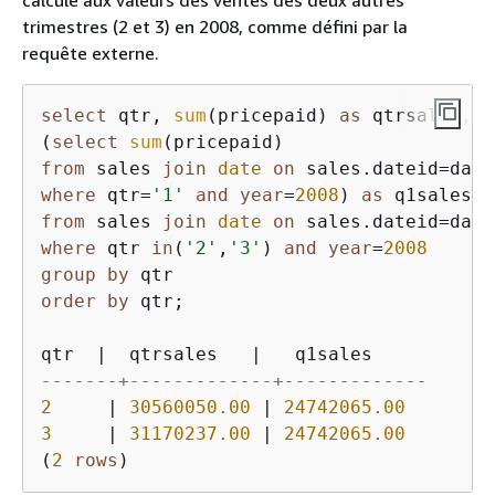
trimestres (2 et 3) en 2008, comme défini par la
requête externe.
select
 qtr, 
sum
(pricepaid) 
as
 qtrsales,

(
select
sum
from
 sales 
join
date
on
 sales.dateid
=
where
 qtr
=
'1'
and
year
=
2008
) 
as
from
 sales 
join
date
on
 sales.dateid
=
where
 qtr 
in
(
'2'
,
'3'
) 
and
year
=
2008
group
by
order
by
 qtr;

qtr  
|
  qtrsales   
|
-------+-------------+-------------
2
|
30560050.00
|
24742065.00
3
|
31170237.00
|
24742065.00
(
2
rows
)