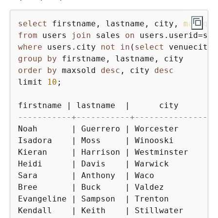
select
 firstname, lastname, city, 
max
(qty
from
 users 
join
 sales 
on
 users.userid
=
where
 users.city 
not
in
(
select
 venuecity 
group
by
order
by
 maxsold 
desc
, city 
desc
limit 
10
;

firstname 
|
 lastname  
|
      city      
|
-----------+-----------+----------------+
Noah       
|
 Guerrero 
|
 Worcester      
|
Isadora    
|
 Moss     
|
 Winooski       
|
Kieran     
|
 Harrison 
|
 Westminster    
|
Heidi      
|
 Davis    
|
 Warwick        
|
Sara       
|
 Anthony  
|
 Waco           
|
Bree       
|
 Buck     
|
 Valdez         
|
Evangeline 
|
 Sampson  
|
 Trenton        
|
Kendall    
|
 Keith    
|
 Stillwater     
|