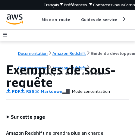
Français
Préférences
Contactez-nous
Comm
Mise en route
Guides de service
Out
Documentation
Amazon Redshift
Exemples de sous-
Documentation
Amazon Redshift
Guide du développeur de base de données
requête
PDF
RSS
Markdown
Mode concentration
Sur cette page
Amazon Redshift ne prendra plus en charge