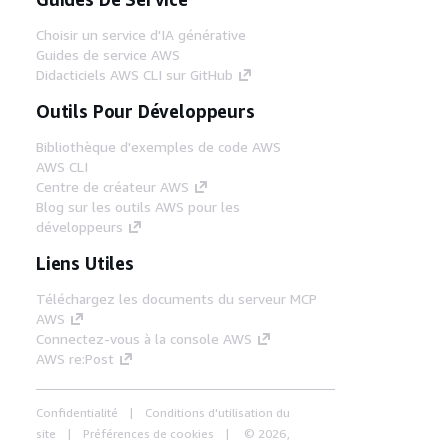
Choisir un service d'IA générative
Guides de service AWS
Didacticiels AWS CLI sur GitHub
Outils Pour Développeurs
Bibliothèque d'exemples de code AWS
AWS CLI
Centre de créateur AWS
Blog sur les outils AWS pour les
développeurs
Liens Utiles
Téléchargez les documents du serveur MCP
AWS
Connectez-vous à la console AWS
AWS re:Post
Confidentialité
Conditions d'utilisation du
site
Préférences de cookies
© 2026,