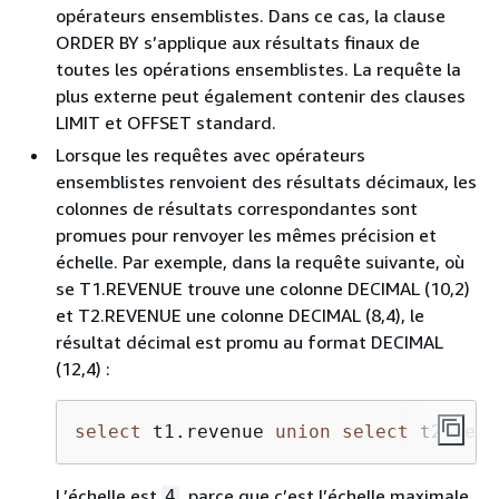
opérateurs ensemblistes. Dans ce cas, la clause
ORDER BY s’applique aux résultats finaux de
toutes les opérations ensemblistes. La requête la
plus externe peut également contenir des clauses
LIMIT et OFFSET standard.
Lorsque les requêtes avec opérateurs
ensemblistes renvoient des résultats décimaux, les
colonnes de résultats correspondantes sont
promues pour renvoyer les mêmes précision et
échelle. Par exemple, dans la requête suivante, où
se T1.REVENUE trouve une colonne DECIMAL (10,2)
et T2.REVENUE une colonne DECIMAL (8,4), le
résultat décimal est promu au format DECIMAL
(12,4) :
select
 t1.revenue 
union
select
 t2.reve
L’échelle est
, parce que c’est l’échelle maximale
4