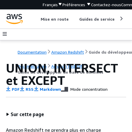
Français
Préférences
Contactez-nous
Comm
Mise en route
Guides de service
Out
Documentation
Amazon Redshift
UNION, INTERSECT
Documentation
Amazon Redshift
Guide du développeur de base de données
et EXCEPT
PDF
RSS
Markdown
Mode concentration
Sur cette page
Amazon Redshift ne prendra plus en charge