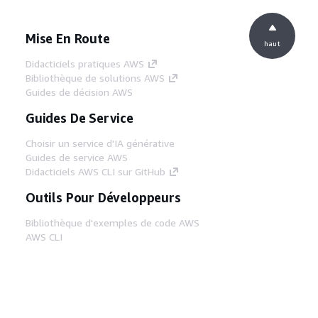
Mise En Route
haut
Didacticiels pratiques AWS
Bibliothèque de solutions AWS
Guides de décision AWS
Guides De Service
Choisir un service d'IA générative
Guides de service AWS
Didacticiels AWS CLI sur GitHub
Outils Pour Développeurs
Bibliothèque d'exemples de code AWS
AWS CLI
Centre de créateur AWS
Blog sur les outils AWS pour les
développeurs
Liens Utiles