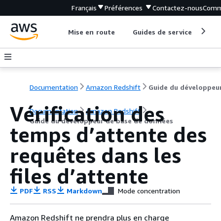
Français
Préférences
Contactez-nous
Comm
Mise en route
Guides de service
Out
Documentation
Amazon Redshift
Vérification des
Documentation
Amazon Redshift
Guide du développeur de base de données
temps d’attente des
requêtes dans les
files d’attente
PDF
RSS
Markdown
Mode concentration
Amazon Redshift ne prendra plus en charge