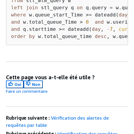
from
left
join
 stl_query q 
on
 q.query 
=
 w.quer
where
 w.queue_start_Time 
>=
 dateadd(
day
, 
and
 w.total_queue_Time 
>
0
and
 w.userid 
and
 q.starttime 
>=
 dateadd(
day
, 
-7
, 
curre
order
by
 w.total_queue_time 
desc
, w.queue
Cette page vous a-t-elle été utile ?
Oui
Non
Faire un commentaire
Rubrique suivante :
Vérification des alertes de
requêtes par table
Rubrique précédente :
Identification des requêtes