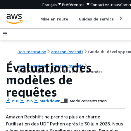
Français
Préférences
Contactez-nous
Comm
Mise en route
Guides de service
Out
Documentation
Amazon Redshift
Évaluation des
Documentation
Amazon Redshift
Guide du développeur de base de données
modèles de
requêtes
PDF
RSS
Markdown
Mode concentration
Amazon Redshift ne prendra plus en charge
l'utilisation des UDF Python après le 30 juin 2026. Nous
allons commencer à l'appliquer par étapes. Pour plus