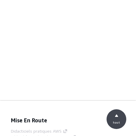
Mise En Route
haut
Didacticiels pratiques AWS