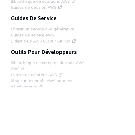
Bibliothèque de solutions AWS
Guides de décision AWS
Guides De Service
Choisir un service d'IA générative
Guides de service AWS
Didacticiels AWS CLI sur GitHub
Outils Pour Développeurs
Bibliothèque d'exemples de code AWS
AWS CLI
Centre de créateur AWS
Blog sur les outils AWS pour les
développeurs
Liens Utiles
Téléchargez les documents du serveur MCP
AWS
Connectez-vous à la console AWS
AWS re:Post