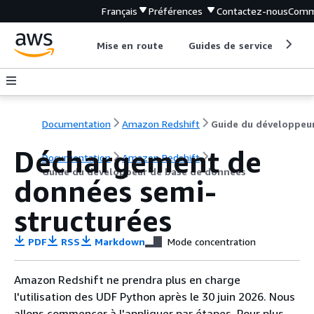
Français
Préférences
Contactez-nous
Comm
Mise en route
Guides de service
Out
Documentation
Amazon Redshift
Déchargement de
Documentation
Amazon Redshift
Guide du développeur de base de données
données semi-
structurées
PDF
RSS
Markdown
Mode concentration
Amazon Redshift ne prendra plus en charge
l'utilisation des UDF Python après le 30 juin 2026. Nous
allons commencer à l'appliquer par étapes. Pour plus