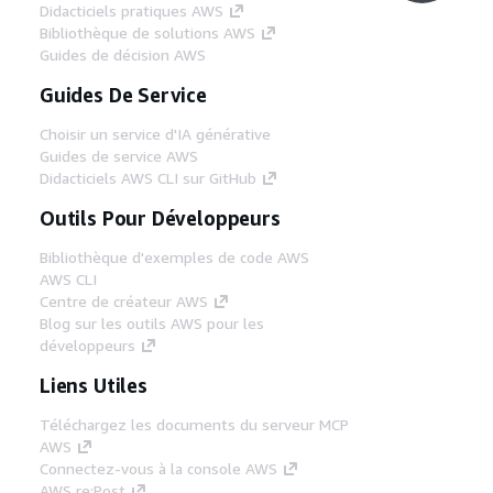
Didacticiels pratiques AWS
Bibliothèque de solutions AWS
Guides de décision AWS
Guides De Service
Choisir un service d'IA générative
Guides de service AWS
Didacticiels AWS CLI sur GitHub
Outils Pour Développeurs
Bibliothèque d'exemples de code AWS
AWS CLI
Centre de créateur AWS
Blog sur les outils AWS pour les
développeurs
Liens Utiles
Téléchargez les documents du serveur MCP
AWS
Connectez-vous à la console AWS
AWS re:Post