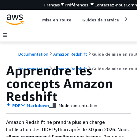
Français
Préférences
Contactez-nous
Comm
Mise en route
Guides de service
Out
Documentation
Amazon Redshift
Guide de mise en rou
Apprendre les
Documentation
Amazon Redshift
Guide de mise en rou
concepts Amazon
Redshift
PDF
Markdown
Mode concentration
Amazon Redshift ne prendra plus en charge
l'utilisation des UDF Python après le 30 juin 2026. Nous
allons commencer à l'appliquer par étapes. Pour plus