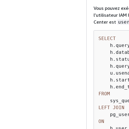
Vous pouvez exéc
l’utilisateur IAM
Center est
use
SELECT
    h.query
    h.datab
    h.statu
    h.query
    u.usena
    h.start
FROM
LEFT
JOIN
ON
    h.user