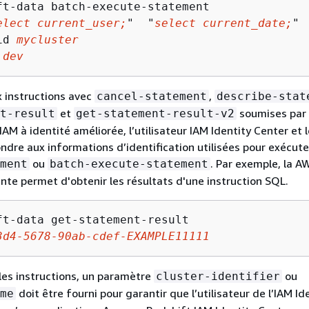
ft-data batch-execute-statement 

elect current_user;
"  "
select current_date;
"

id 
mycluster
 
dev
 instructions avec
,
cancel-statement
describe-stat
et
soumises par l
t-result
get-statement-result-v2
IAM à identité améliorée, l’utilisateur IAM Identity Center et l
ndre aux informations d’identification utilisées pour exécute
ou
. Par exemple, la A
ment
batch-execute-statement
e permet d'obtenir les résultats d'une instruction SQL.
ft-data get-statement-result 

3d4-5678-90ab-cdef-EXAMPLE11111
 les instructions, un paramètre
ou
cluster-identifier
doit être fourni pour garantir que l’utilisateur de l’IAM Id
me