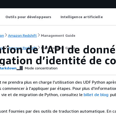
Outils pour développeurs
Intelligence artificielle
on
Amazon Redshift
Management Guide
ation de l’API de donné
on
Amazon Redshift
Management Guide
gation d’identité de c
arkdown
Mode concentration
ne prendra plus en charge l'utilisation des UDF Python après 
s commencer à l'appliquer par étapes. Pour plus d'information
e vie et de migration de Python, consultez le
billet de blog
pub
sont fournies par des outils de traduction automatique. En c