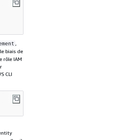
,
ement
e biais de
e rôle IAM
r
WS CLI
entity