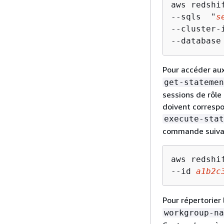
aws redshi
--sqls  "
s
--cluster-
--database
Pour accéder aux
get-statemen
sessions de rôle 
doivent correspo
execute-stat
commande suivant
aws redshi
--id 
a1b2c
Pour répertorier
workgroup-na