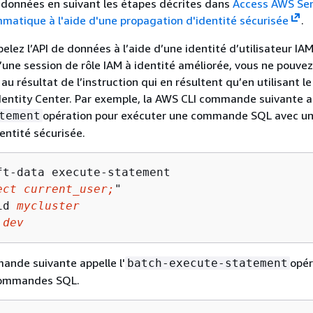
de données en suivant les étapes décrites dans
Access AWS Ser
atique à l'aide d'une propagation d'identité sécurisée
.
lez l’API de données à l’aide d’une identité d’utilisateur IAM
d’une session de rôle IAM à identité améliorée, vous ne pouve
t au résultat de l’instruction qui en résultent qu’en utilisant 
Identity Center. Par exemple, la AWS CLI commande suivante a
opération pour exécuter une commande SQL avec u
tement
entité sécurisée.
ft-data execute-statement 

ect current_user;
" 

id 
mycluster
 
dev
ande suivante appelle l'
opér
batch-execute-statement
commandes SQL.