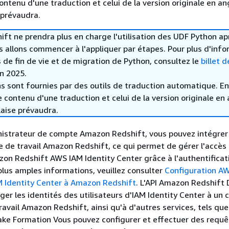
contenu d'une traduction et celui de la version originale en ang
 prévaudra.
t ne prendra plus en charge l'utilisation des UDF Python ap
s allons commencer à l'appliquer par étapes. Pour plus d'inf
s de fin de vie et de migration de Python, consultez le
billet d
in 2025.
s sont fournies par des outils de traduction automatique. En
le contenu d'une traduction et celui de la version originale en 
laise prévaudra.
nistrateur de compte Amazon Redshift, vous pouvez intégrer
e de travail Amazon Redshift, ce qui permet de gérer l'accès
on Redshift AWS IAM Identity Center grâce à l'authentificat
plus amples informations, veuillez consulter
Configuration A
M Identity Center à Amazon Redshift
. L'API Amazon Redshift
er les identités des utilisateurs d'IAM Identity Center à un c
ravail Amazon Redshift, ainsi qu'à d'autres services, tels que
ake Formation Vous pouvez configurer et effectuer des requê