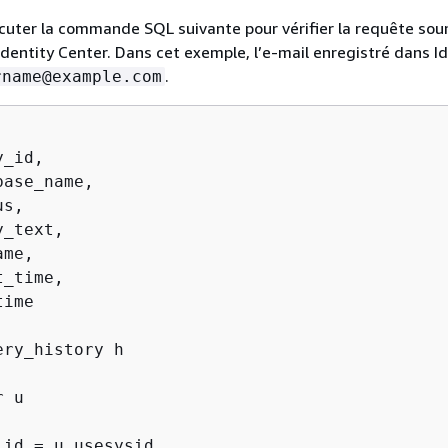
uter la commande SQL suivante pour vérifier la requête sou
 Identity Center. Dans cet exemple, l’e-mail enregistré dans I
.
rname@example.com
_id,

ase_name,

s,

_text,

me,

_time,

_id 
=