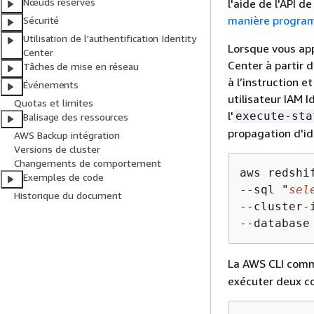
Nœuds réservés
l'aide de l'API 
manière programm
Sécurité
Utilisation de l'authentification Identity
Lorsque vous appe
Center
Center à partir 
Tâches de mise en réseau
à l’instruction e
Événements
utilisateur IAM 
Quotas et limites
l'
execute-sta
Balisage des ressources
propagation d'id
AWS Backup intégration
Versions de cluster
Changements de comportement
aws redshi
Exemples de code
--sql "
sel
Historique du document
--cluster-
--database
La AWS CLI comm
exécuter deux 