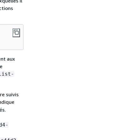
quelles il
ctions
ent aux
ne
list-
re suivis
indique
és.
d4-