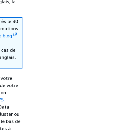
lais, la
rès le 30
ormations
e blog
 cas de
anglais,
 votre
 de votre
ion
WS
 Data
luster ou
 le bas de
tes à