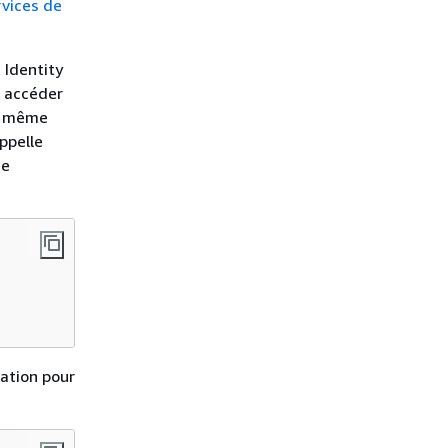
vices de
 Identity
z accéder
le même
ppelle
ne
ation pour