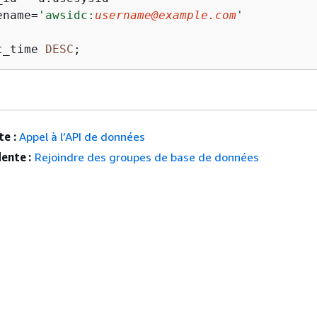
ename
=
'awsidc:
username@example.com
'
t_time 
DESC
;
e :
Appel à l’API de données
ente :
Rejoindre des groupes de base de données