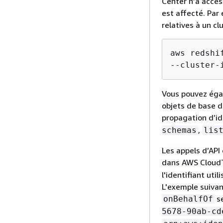
Center n’a accès
est affecté. Par
relatives à un cl
aws redshi
--cluster-
Vous pouvez égal
objets de base d
propagation d’ide
,
schemas
lis
Les appels d’API 
dans AWS CloudT
l'identifiant uti
L'exemple suivan
se
onBehalfOf
5678-90ab-cd