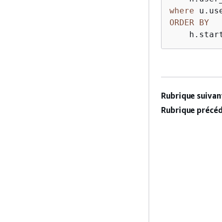
where
 u.us
ORDER
BY
    h.star
Rubrique suivant
Rubrique précéd