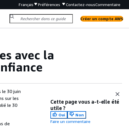
Français
Préférences
Contactez-nous
Commentaire
Créer un compte AWS
es avec la
onfiance
le 30 juin
s sur les
Cette page vous a-t-elle été
lié le 30
utile ?
Oui
Non
Faire un commentaire
as de