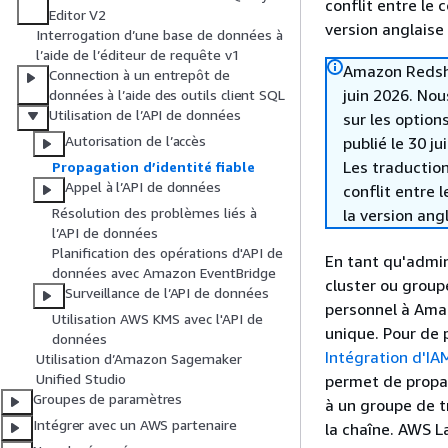
conflit entre le 
Editor V2
version anglaise
Interrogation d’une base de données à
l’aide de l’éditeur de requête v1
Amazon Redshif
Connection à un entrepôt de
juin 2026. Nou
données à l’aide des outils client SQL
Utilisation de l’API de données
sur les option
Autorisation de l’accès
publié le 30 ju
Les traduction
Propagation d’identité fiable
Appel à l’API de données
conflit entre 
Résolution des problèmes liés à
la version ang
l’API de données
Planification des opérations d'API de
En tant qu'admi
données avec Amazon EventBridge
cluster ou group
Surveillance de l’API de données
personnel à Amaz
Utilisation AWS KMS avec l'API de
unique. Pour de 
données
Intégration d'IA
Utilisation d’Amazon Sagemaker
Unified Studio
permet de propag
Groupes de paramètres
à un groupe de t
Intégrer avec un AWS partenaire
la chaîne. AWS L