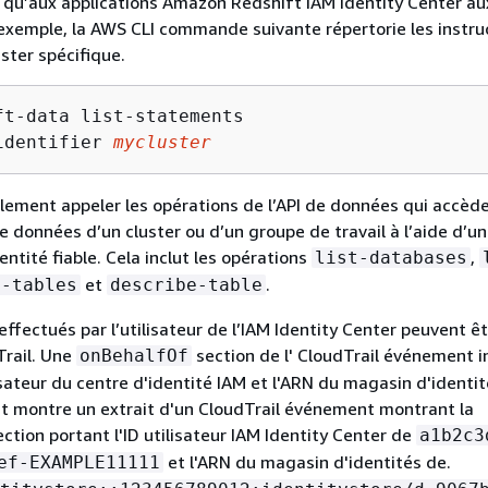
 qu’aux applications Amazon Redshift IAM Identity Center aux
 exemple, la AWS CLI commande suivante répertorie les instru
uster spécifique.
ft-data list-statements

identifier 
mycluster
ement appeler les opérations de l’API de données qui accèd
e données d’un cluster ou d’un groupe de travail à l’aide d’u
ntité fiable. Cela inclut les opérations
,
list-databases
et
.
t-tables
describe-table
effectués par l’utilisateur de l’IAM Identity Center peuvent êt
rail. Une
section de l' CloudTrail événement 
onBehalfOf
lisateur du centre d'identité IAM et l'ARN du magasin d'identit
t montre un extrait d'un CloudTrail événement montrant la
ction portant l'ID utilisateur IAM Identity Center de
a1b2c3
et l'ARN du magasin d'identités de.
ef-EXAMPLE11111