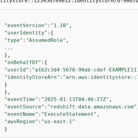
titystore::123456789012:identitystore/d-9067
"eventVersion"
:
"1.10"
,

"userIdentity"
:
{
"type"
:
"AssumedRole"
,

 ...

 },

"onBehalfOf"
:
{
"userId"
:
"a1b2c3d4-5678-90ab-cdef-EXAMPLE11
"identityStoreArn"
:
"arn:aws:identitystore::
 }

 },

"eventTime"
:
"2025-01-13T04:46:27Z"
,

"eventSource"
:
"redshift-data.amazonaws.com"
"eventName"
:
"ExecuteStatement"
,

"awsRegion"
:
"us-east-1"
  }