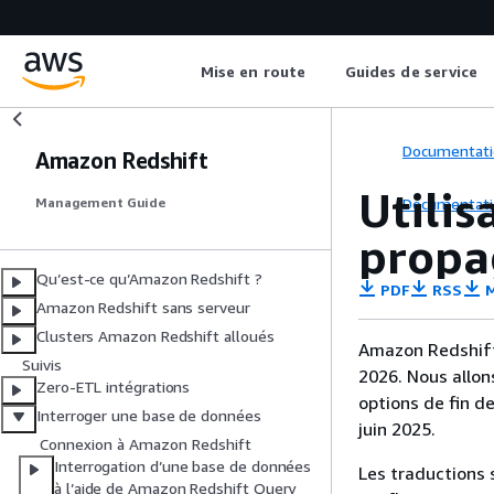
Mise en route
Guides de service
Documentati
Amazon Redshift
Utilis
Documentati
Management Guide
propa
Qu’est-ce qu’Amazon Redshift ?
PDF
RSS
M
Amazon Redshift sans serveur
Clusters Amazon Redshift alloués
Amazon Redshift 
Suivis
2026. Nous allon
Zero-ETL intégrations
options de fin d
Interroger une base de données
juin 2025.
Connexion à Amazon Redshift
Interrogation d’une base de données
Les traductions 
à l’aide de Amazon Redshift Query