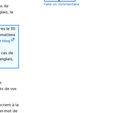
Faire un commentaire
as de
lais, la
rès le 30
ormations
e blog
 cas de
anglais,
e
ès de vos
ctent à la
un mot de