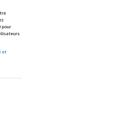
tre
ez
0 pour
ilisateurs
é et