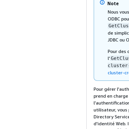
Note
Nous vous
ODBC pour
GetClus
de simplic
JDBC ou O
Pour des d
l'
GetClu
cluster
cluster-c
Pour gérer l'aut
prend en charge 
l'authentificatio
utilisateur, vou
Directory Service
d'identité Web. I