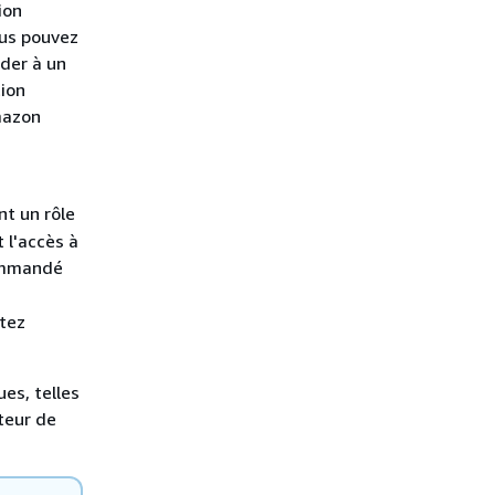
ion
ous pouvez
éder à un
tion
mazon
nt un rôle
 l'accès à
commandé
s
ltez
es, telles
teur de