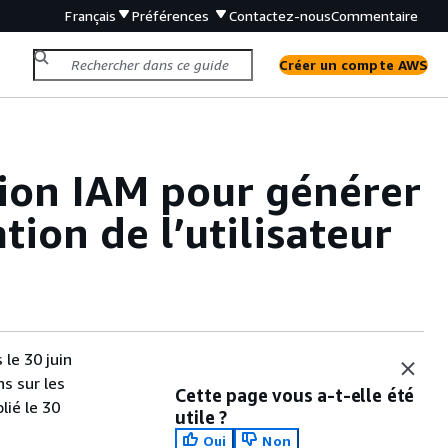
Français
Préférences
Contactez-nous
Commentaire
Créer un compte AWS
ation IAM pour générer
tion de l’utilisateur
le 30 juin
s sur les
Cette page vous a-t-elle été
lié le 30
utile ?
Oui
Non