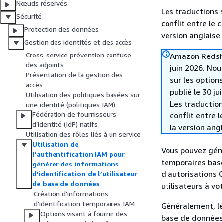
Nœuds réservés
Les traductions 
Sécurité
conflit entre le 
Protection des données
version anglaise
Gestion des identités et des accès
Cross-service prévention confuse
Amazon Redshif
des adjoints
juin 2026. Nou
Présentation de la gestion des
sur les option
accès
publié le 30 ju
Utilisation des politiques basées sur
Les traduction
une identité (politiques IAM)
Fédération de fournisseurs
conflit entre 
d’identité (IdP) natifs
la version ang
Utilisation des rôles liés à un service
Utilisation de
Vous pouvez géné
l’authentification IAM pour
temporaires basé
générer des informations
d'autorisations 
d’identification de l’utilisateur
de base de données
utilisateurs à v
Création d’informations
d’identification temporaires IAM
Généralement, le
Options visant à fournir des
base de données