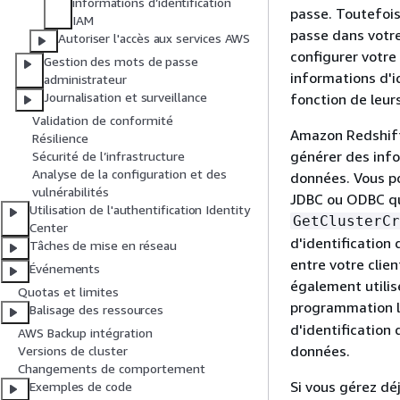
informations d’identification
passe. Toutefois
IAM
passe dans votr
Autoriser l'accès aux services AWS
configurer votre
Gestion des mots de passe
informations d'i
administrateur
Journalisation et surveillance
fonction de leur
Validation de conformité
Amazon Redshift 
Résilience
générer des info
Sécurité de l’infrastructure
Analyse de la configuration et des
données. Vous po
vulnérabilités
JDBC ou ODBC qui
Utilisation de l'authentification Identity
GetClusterCr
Center
d'identification
Tâches de mise en réseau
entre votre cli
Événements
également utilis
Quotas et limites
programmation l
Balisage des ressources
d'identification
AWS Backup intégration
données.
Versions de cluster
Changements de comportement
Si vous gérez déj
Exemples de code