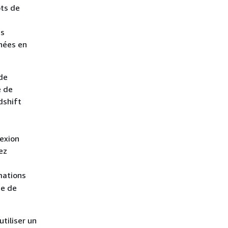
ots de
es
nnées en
de
e de
dshift
nexion
ez
mations
se de
tiliser un