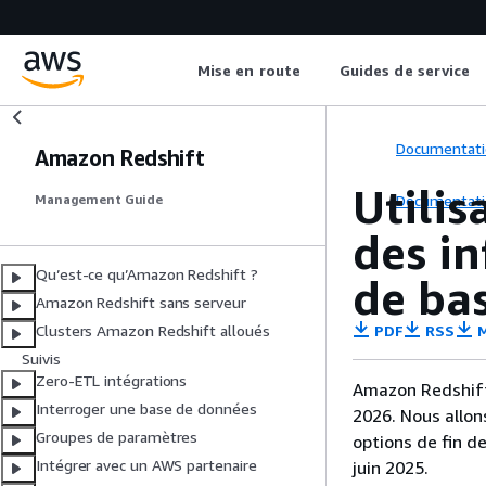
Mise en route
Guides de service
Documentati
Amazon Redshift
Utilis
Documentati
Management Guide
des in
Qu’est-ce qu’Amazon Redshift ?
de ba
Amazon Redshift sans serveur
PDF
RSS
M
Clusters Amazon Redshift alloués
Suivis
Zero-ETL intégrations
Amazon Redshift 
Interroger une base de données
2026. Nous allon
Groupes de paramètres
options de fin d
Intégrer avec un AWS partenaire
juin 2025.