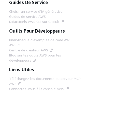
Guides De Service
Choisir un service d'IA générative
Guides de service AWS
Didacticiels AWS CLI sur GitHub
Outils Pour Développeurs
Bibliothèque d'exemples de code AWS
AWS CLI
Centre de créateur AWS
Blog sur les outils AWS pour les
développeurs
Liens Utiles
Téléchargez les documents du serveur MCP
AWS
Connectez-vous à la console AWS
AWS re:Post
Confidentialité
Conditions d'utilisation du
site
Préférences de cookies
© 2026,