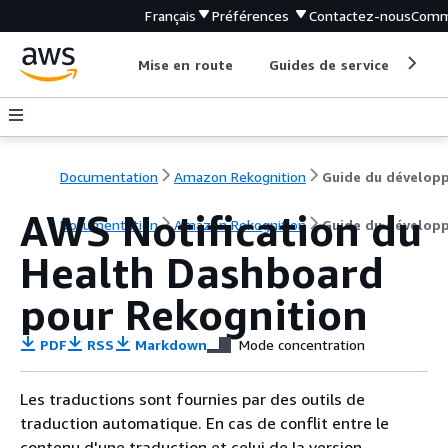
Français
Préférences
Contactez-nous
Comm
Mise en route
Guides de service
Out
Documentation
Amazon Rekognition
AWS Notification du
Documentation
Amazon Rekognition
Guide du dévelop
Health Dashboard
pour Rekognition
PDF
RSS
Markdown
Mode concentration
Les traductions sont fournies par des outils de
traduction automatique. En cas de conflit entre le
contenu d'une traduction et celui de la version