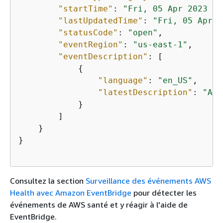
"startTime"
: 
"Fri, 05 Apr 2023 12
"lastUpdatedTime"
: 
"Fri, 05 Apr 2
"statusCode"
: 
"open"
,

"eventRegion"
: 
"us-east-1"
,

"eventDescription"
: [

{
"language"
: 
"en_US"
,

"latestDescription"
: 
"A n
            }

        ]

    }

}

Consultez la section
Surveillance des événements AWS
Health avec Amazon EventBridge
pour détecter les
événements de AWS santé et y réagir à l'aide de
EventBridge.