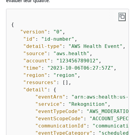
évaluer leur qualité.
{
"version"
: 
"0"
,

"id"
: 
"id-number"
,

"detail-type"
: 
"AWS Health Event"
,

"source"
: 
"aws.health"
,

"account"
: 
"123456789012"
,

"time"
: 
"2023-10-06T06:27:57Z"
,

"region"
: 
"region"
,

"resources"
: [],

"detail"
: 
{
"eventArn"
: 
"arn:aws:health:us-ea
"service"
: 
"Rekognition"
,

"eventTypeCode"
: 
"AWS_MODERATION_
"eventScopeCode"
: 
"ACCOUNT_SPECIF
"communicationId"
: 
"communication
"eventTypeCategory"
: 
"scheduledCh