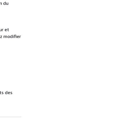
on du
ur et
ez modifier
ts des