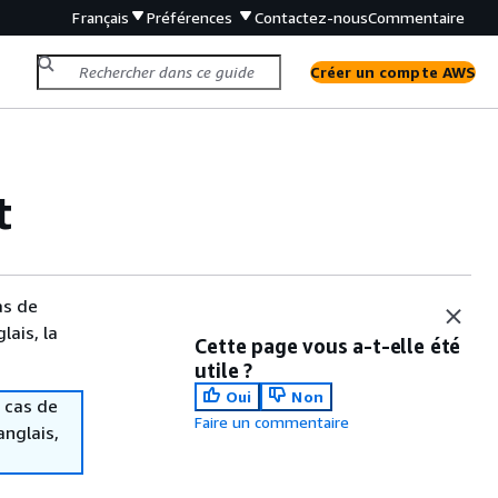
Français
Préférences
Contactez-nous
Commentaire
Créer un compte AWS
t
as de
lais, la
Cette page vous a-t-elle été
utile ?
Oui
Non
 cas de
Faire un commentaire
anglais,