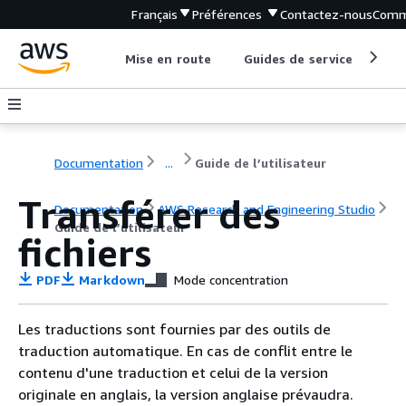
Français
Préférences
Contactez-nous
Comm
Mise en route
Guides de service
Out
Documentation
...
Guide de l’utilisateur
Transférer des
Documentation
AWS Research and Engineering Studio
Guide de l’utilisateur
fichiers
PDF
Markdown
Mode concentration
Les traductions sont fournies par des outils de
traduction automatique. En cas de conflit entre le
contenu d'une traduction et celui de la version
originale en anglais, la version anglaise prévaudra.