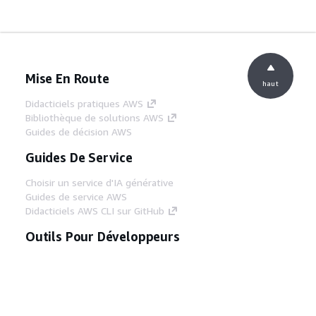
Mise En Route
haut
Didacticiels pratiques AWS
Bibliothèque de solutions AWS
Guides de décision AWS
Guides De Service
Choisir un service d'IA générative
Guides de service AWS
Didacticiels AWS CLI sur GitHub
Outils Pour Développeurs
Bibliothèque d'exemples de code AWS
AWS CLI
Centre de créateur AWS
Blog sur les outils AWS pour les