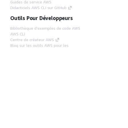
Guides de service AWS
Didacticiels AWS CLI sur GitHub
Outils Pour Développeurs
Bibliothèque d'exemples de code AWS
AWS CLI
Centre de créateur AWS
Blog sur les outils AWS pour les
développeurs
Liens Utiles
Téléchargez les documents du serveur MCP
AWS
Connectez-vous à la console AWS
AWS re:Post
Confidentialité
Conditions d'utilisation du
site
Préférences de cookies
© 2026,
Amazon Web Services, Inc. ou ses affiliés. Tous
droits réservés.