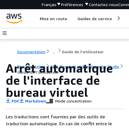
Français
Préférences
Contactez-nous
Comm
Mise en route
Guides de service
Out
Documentation
...
Guide de l’utilisateur
Arrêt automatique
Documentation
AWS Research and Engineering Studio
Guide de l’utilisateur
de l'interface de
bureau virtuel
PDF
Markdown
Mode concentration
Les traductions sont fournies par des outils de
traduction automatique. En cas de conflit entre le