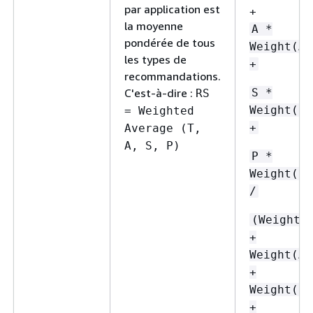
par application est
+
la moyenne
A *
pondérée de tous
Weight(A)
les types de
+
recommandations.
C'est-à-dire :
S *
RS
Weight(S)
= Weighted
+
Average (T,
A, S, P)
P *
Weight(P)
/
(Weight(
+
Weight(A)
+
Weight(S)
+