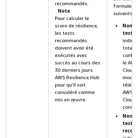
recommandés.
formule so
Note
suivants :
Pour calculer le
score de résilience,
Nombr
les tests
tests 
recommandés
indiqu
doivent avoir été
total 
exécutés avec
config
succès au cours des
le AWS
30 derniers jours
Cloud
AWS Resilience Hub
modèle
pour qu'il soit
téléch
considéré comme
AWS
mis en œuvre.
Cloud
consol
Nombr
tests
recom