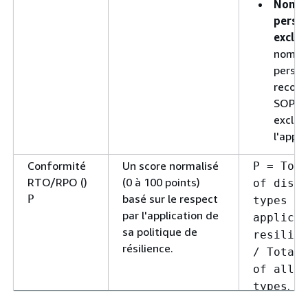
Nombr
perso
exclue
nombr
perso
recom
SOPs q
exclue
l'appli
Conformité
Un score normalisé
P = Tota
RTO/RPO ()
(0 à 100 points)
of disru
basé sur le respect
P
types me
par l'application de
applicat
sa politique de
resilien
résilience.
/ Total 
of all d
.
types