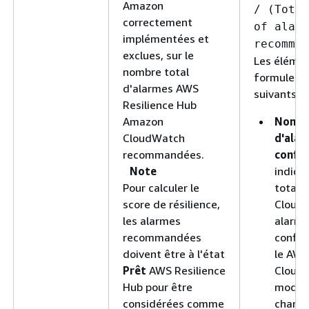
Amazon
/ (Total
correctement
of alarm
implémentées et
recommen
exclues, sur le
Les élémen
nombre total
formule so
d'alarmes AWS
suivants :
Resilience Hub
Amazon
Nombr
CloudWatch
d'alar
recommandées.
config
Note
indiqu
Pour calculer le
total d
score de résilience,
Cloud
les alarmes
alarm
recommandées
config
doivent être à l'état
le AWS
Prêt
AWS Resilience
Cloud
Hub pour être
modèle
considérées comme
chargé