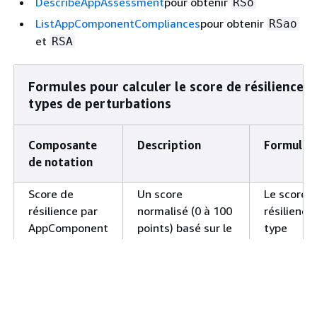
DescribeAppAssessment
pour obtenir
RSo
ListAppComponentCompliances
pour obtenir
RSao
et
RSA
Formules pour calculer le score de résilience
types de perturbations
Composante
Description
Formule
de notation
Score de
Un score
Le score 
résilience par
normalisé (0 à 100
résilience
AppComponent
points) basé sur le
type
et par type de
AppComponent
AppComp
perturbation ()
respect de sa
de
politique de
perturbat
RSao
résilience par type
est calcul
de perturbation.
l'aide de l