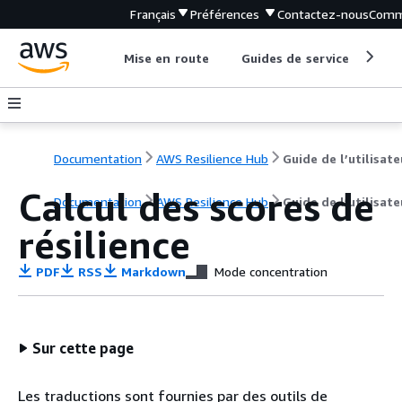
Français
Préférences
Contactez-nous
Comm
Mise en route
Guides de service
Out
Documentation
AWS Resilience Hub
Guide de l’utilisate
Calcul des scores de
Documentation
AWS Resilience Hub
Guide de l’utilisate
résilience
PDF
RSS
Markdown
Mode concentration
Sur cette page
Les traductions sont fournies par des outils de