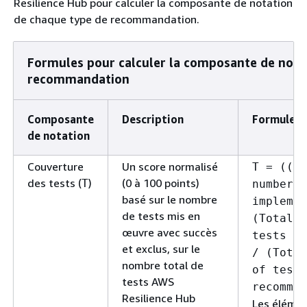
Resilience Hub pour calculer la composante de notation
de chaque type de recommandation.
Formules pour calculer la composante de nota
recommandation
Composante
Description
Formule
de notation
Couverture
Un score normalisé
T = ((To
des tests (
)
(0 à 100 points)
T
number o
basé sur le nombre
implemen
de tests mis en
(Total n
œuvre avec succès
tests ex
et exclus, sur le
/ (Total
nombre total de
of tests
tests AWS
recommen
Resilience Hub
Les élémen