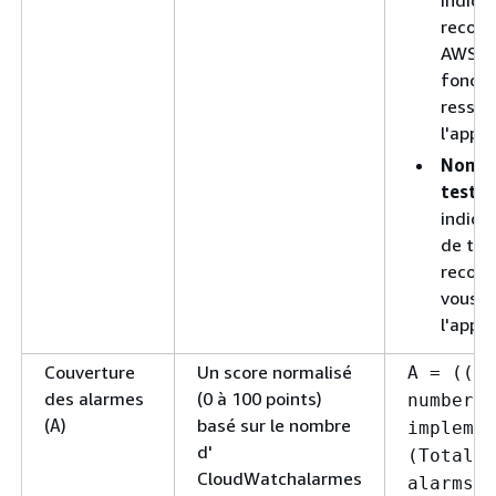
indiqu
recom
AWS Re
foncti
ressou
l'appli
Nombr
tests 
indiqu
de tes
recom
vous a
l'appli
Couverture
Un score normalisé
A = ((To
des alarmes
(0 à 100 points)
number o
(
)
basé sur le nombre
A
implemen
d'
(Total n
CloudWatchalarmes
alarms e