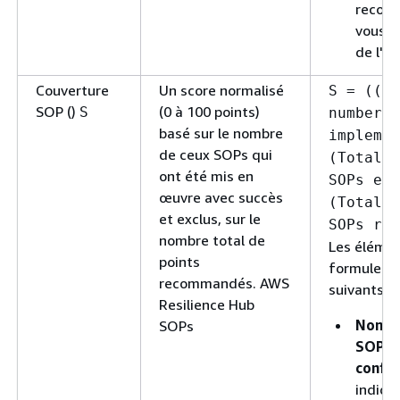
recom
vous a
de l'ap
Couverture
Un score normalisé
S = ((To
SOP ()
(0 à 100 points)
S
number o
basé sur le nombre
implemen
de ceux SOPs qui
(Total n
ont été mis en
SOPs exc
œuvre avec succès
(Total n
et exclus, sur le
SOPs rec
nombre total de
Les élémen
points
formule so
recommandés. AWS
suivants :
Resilience Hub
Nombr
SOPs
SOPs
config
indiqu