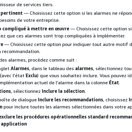
nisseur de services tiers.
 pertinent
— Choisissez cette option si les alarmes ne répo
besoins de votre entreprise.
p compliqué à mettre en œuvre
— Choisissez cette option si
ez que ces alarmes sont trop compliquées à implémenter.
re
— Choisissez cette option pour indiquer tout autre motif d
a recommandation.
 des alarmes, procédez comme suit :
nglet
Alarmes
, dans le tableau des
alarmes
, sélectionnez tou
(avec l'état
Exclu
) que vous souhaitez inclure. Vous pouvez id
'implémentation actuel de l'alarme dans la colonne
État
.
tions
, sélectionnez
Inclure la sélection
.
boîte de dialogue
Inclure les recommandations
, choisissez
I
on
pour inclure toutes les alarmes sélectionnées dans votre ap
 exclure les procédures opérationnelles standard recomma
 application