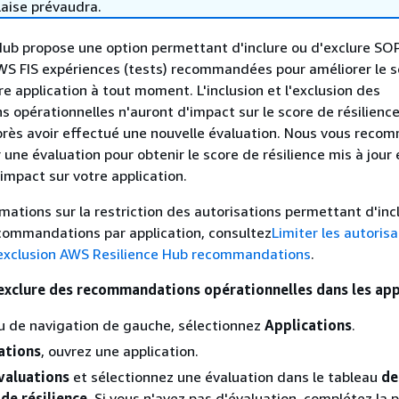
laise prévaudra.
ub propose une option permettant d'inclure ou d'exclure SOP
WS FIS expériences (tests) recommandées pour améliorer le s
re application à tout moment. L'inclusion et l'exclusion des
opérationnelles n'auront d'impact sur le score de résilience
près avoir effectué une nouvelle évaluation. Nous vous rec
une évaluation pour obtenir le score de résilience mis à jour 
mpact sur votre application.
rmations sur la restriction des autorisations permettant d'inc
commandations par application, consultez
Limiter les autoris
d'exclusion AWS Resilience Hub recommandations
.
 exclure des recommandations opérationnelles dans les app
u de navigation de gauche, sélectionnez
Applications
.
ations
, ouvrez une application.
valuations
et sélectionnez une évaluation dans le tableau
de
de résilience
. Si vous n'avez pas d'évaluation, complétez la