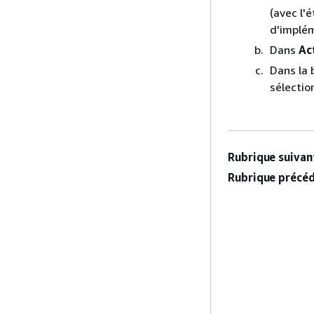
(avec l'
d'implém
Dans
Ac
Dans la 
sélectio
Rubrique suivant
Rubrique précéd