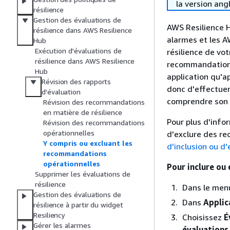
la version ang
résilience
Gestion des évaluations de
AWS Resilience H
résilience dans AWS Resilience
alarmes et les A
Hub
Exécution d'évaluations de
résilience de vot
résilience dans AWS Resilience
recommandations 
Hub
application qu'a
Révision des rapports
donc d'effectuer 
d'évaluation
comprendre son i
Révision des recommandations
en matière de résilience
Pour plus d'info
Révision des recommandations
opérationnelles
d'exclure des re
Y compris ou excluant les
d'inclusion ou 
recommandations
opérationnelles
Pour inclure ou
Supprimer les évaluations de
résilience
Dans le men
Gestion des évaluations de
Dans
Applic
résilience à partir du widget
Resiliency
Choisissez
É
Gérer les alarmes
évaluations 