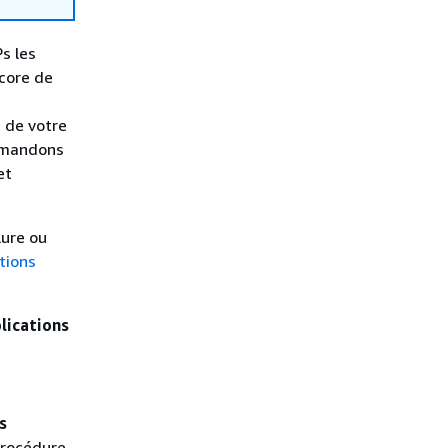
s les
core de
 de votre
ommandons
et
lure ou
ations
lications
s
 procédure