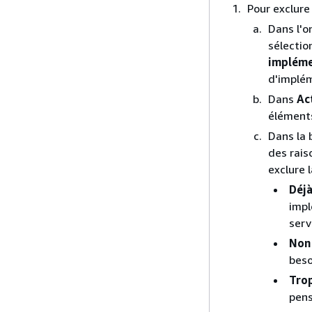
Pour exclur
Dans l'o
sélectio
implém
d'implém
Dans
Ac
éléments
Dans la 
des rais
exclure 
Déj
impl
serv
Non
beso
Tro
pens