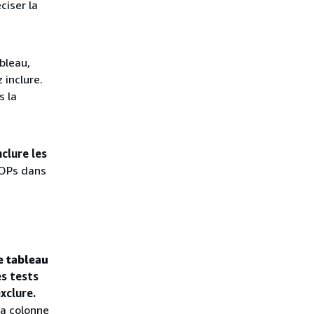
ciser la
bleau,
 inclure.
s la
nclure les
SOPs dans
e tableau
es tests
xclure.
la colonne