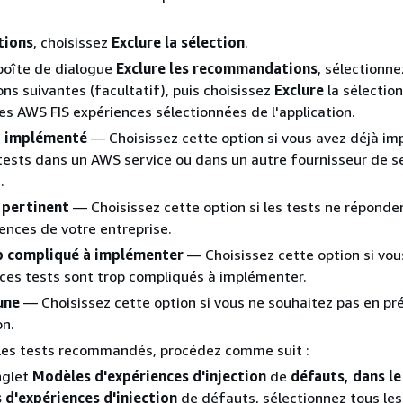
tions
, choisissez
Exclure la sélection
.
boîte de dialogue
Exclure les recommandations
, sélectionne
ons suivantes (facultatif), puis choisissez
Exclure
la sélectio
les AWS FIS expériences sélectionnées de l'application.
à implémenté
— Choisissez cette option si vous avez déjà i
tests dans un AWS service ou dans un autre fournisseur de s
.
 pertinent
— Choisissez cette option si les tests ne réponde
ences de votre entreprise.
p compliqué à implémenter
— Choisissez cette option si vo
ces tests sont trop compliqués à implémenter.
une
— Choisissez cette option si vous ne souhaitez pas en pré
on.
 les tests recommandés, procédez comme suit :
nglet
Modèles d'expériences d'injection
de
défauts, dans le
 d'expériences d'injection
de défauts, sélectionnez tous les