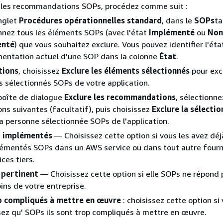
e les recommandations SOPs, procédez comme suit :
nglet
Procédures opérationnelles standard
, dans le
SOPs
ta
nnez tous les éléments SOPs (avec l'état
Implémenté
ou
Non
enté
) que vous souhaitez exclure. Vous pouvez identifier l'éta
entation actuel d'une SOP dans la colonne
État
.
tions
, choisissez
Exclure les éléments sélectionnés
pour excl
 sélectionnés SOPs de votre application.
boîte de dialogue
Exclure les recommandations
, sélectionne
ons suivantes (facultatif), puis choisissez
Exclure la sélectio
la personne sélectionnée SOPs de l'application.
à implémentés
— Choisissez cette option si vous les avez déj
émentés SOPs dans un AWS service ou dans tout autre fourn
ices tiers.
 pertinent
— Choisissez cette option si elle SOPs ne répond 
ins de votre entreprise.
p compliqués à mettre en œuvre
: choisissez cette option si
ez qu' SOPs ils sont trop compliqués à mettre en œuvre.