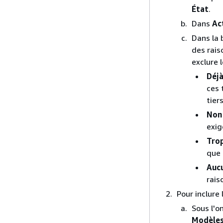
État
.
Dans
Ac
Dans la 
des rais
exclure 
Déj
ces 
tiers
Non
exig
Tro
que 
Auc
rais
Pour inclure
Sous l'o
Modèles