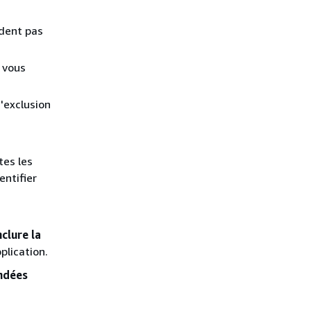
ndent pas
 vous
'exclusion
tes les
entifier
nclure la
plication.
ndées