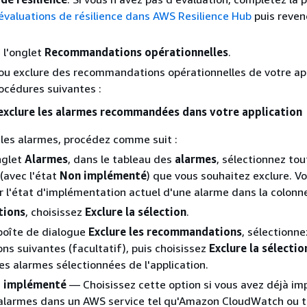
évaluations de résilience dans AWS Resilience Hub
puis reven
 l'onglet
Recommandations opérationnelles
.
 ou exclure des recommandations opérationnelles de votre app
rocédures suivantes :
 exclure les alarmes recommandées dans votre application
 les alarmes, procédez comme suit :
nglet
Alarmes
, dans le tableau des
alarmes
, sélectionnez tou
(avec l'état
Non implémenté
) que vous souhaitez exclure. V
er l'état d'implémentation actuel d'une alarme dans la colon
tions
, choisissez
Exclure la sélection
.
boîte de dialogue
Exclure les recommandations
, sélectionne
ons suivantes (facultatif), puis choisissez
Exclure la sélectio
les alarmes sélectionnées de l'application.
à implémenté
— Choisissez cette option si vous avez déjà i
alarmes dans un AWS service tel qu'Amazon CloudWatch ou t