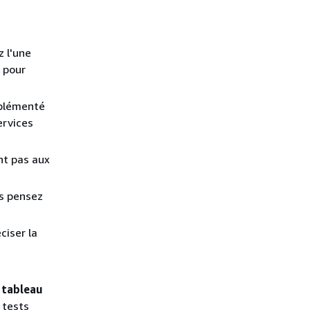
z l'une
n pour
mplémenté
ervices
nt pas aux
us pensez
ciser la
 tableau
 tests