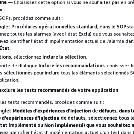
une
— Choisissez cette option si vous ne souhaitez pas en pré
on.
 SOPs, procédez comme suit :
nglet
Procédures opérationnelles standard
, dans le
SOPs
ta
nnez toutes les alarmes (avec l'état
Exclu
) que vous souhaitez
vez identifier l'état d'implémentation actuel de l'alarme dan
État
.
tions
, sélectionnez
Inclure la sélection
.
boîte de dialogue
Inclure les recommandations
, choisissez
I
s sélectionnés
pour inclure tous les éléments sélectionnés 
plication.
 exclure les tests recommandés de votre application
 les tests recommandés, procédez comme suit :
onglet
Modèles d'expériences d'injection
de
défauts, dans l
 d'expériences d'injection
de défauts, sélectionnez tous l
'état Implémenté ou
Non implémenté
) que vous souhaitez e
vez identifier l'état d'implémentation actuel d'un test dans 