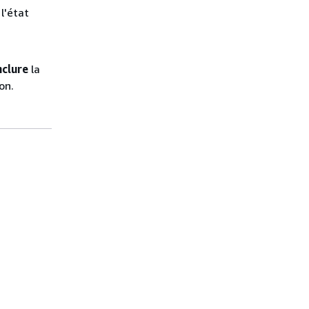
l'état
nclure
la
on.