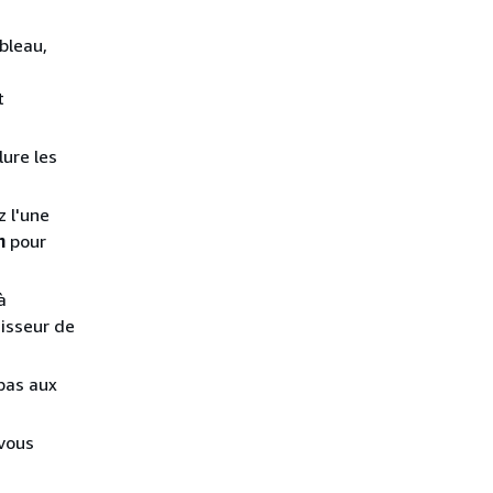
bleau,
t
ure les
z l'une
n
pour
à
isseur de
pas aux
 vous