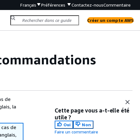
Français
Préférences
Contactez-nous
Commentaire
Créer un compte AWS
recommandations
as de
lais, la
Cette page vous a-t-elle été
utile ?
Oui
Non
 cas de
Faire un commentaire
anglais,