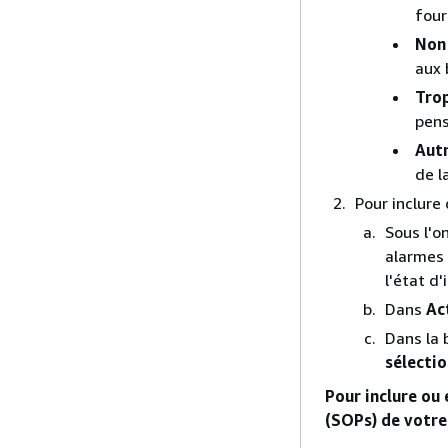
four
Non
aux 
Tro
pens
Aut
de l
Pour inclure
Sous l'o
alarmes 
l'état d
Dans
Ac
Dans la 
sélecti
Pour inclure ou
(SOPs) de votre