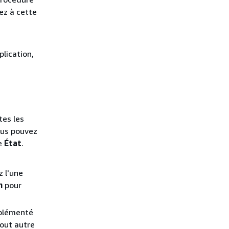
ez à cette
lication,
tes les
ous pouvez
ne
État
.
z l'une
n
pour
mplémenté
out autre