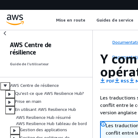
Mise en route
Guides de service
Documentati
AWS Centre de
résilience
Y com
Documentati
Guide de l’utilisateur
opéra
PDF
RSS
M
AWS Centre de résilience
Qu'est-ce que AWS Resilience Hub?
Les traductions 
Prise en main
conflit entre le 
En utilisant AWS Resilience Hub
version anglaise
AWS Resilience Hub résumé
AWS Resilience Hub tableau de bord
Les traduction
Gestion des applications
conflit entre 
Gestion des politiques de