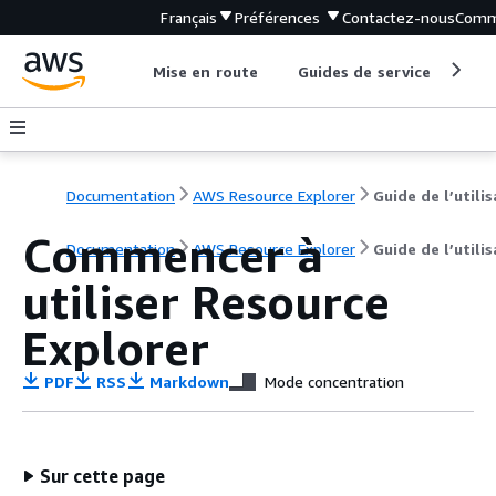
Français
Préférences
Contactez-nous
Comm
Mise en route
Guides de service
Out
Documentation
AWS Resource Explorer
Commencer à
Documentation
AWS Resource Explorer
Guide de l’utili
utiliser Resource
Explorer
PDF
RSS
Markdown
Mode concentration
Sur cette page