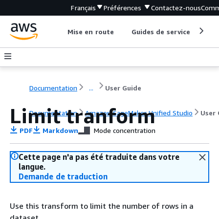
Français
Préférences
Contactez-nous
Comm
Mise en route
Guides de service
Out
Documentation
...
User Guide
Limit tranform
Documentation
Amazon SageMaker Unified Studio
User 
PDF
Markdown
Mode concentration
Cette page n'a pas été traduite dans votre
langue.
Demande de traduction
Use this transform to limit the number of rows in a
dataset.