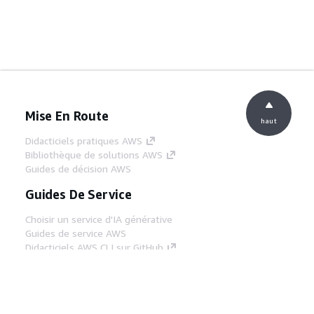
Mise En Route
haut
Didacticiels pratiques AWS
Bibliothèque de solutions AWS
Guides de décision AWS
Guides De Service
Choisir un service d'IA générative
Guides de service AWS
Didacticiels AWS CLI sur GitHub
Outils Pour Développeurs
Bibliothèque d'exemples de code AWS
AWS CLI