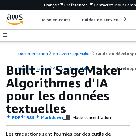
Français
Préférences
Contactez-nous
Comm
Mise en route
Guides de service
Out
Documentation
Amazon SageMaker
Guide du développ
Built-in SageMaker
Documentation
Amazon SageMaker
Guide du développ
Algorithmes d'IA
pour les données
textuelles
PDF
RSS
Markdown
Mode concentration
Les traductions sont fournies par des outils de