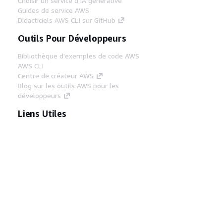
Choisir un service d'IA générative
Guides de service AWS
Didacticiels AWS CLI sur GitHub
Outils Pour Développeurs
Bibliothèque d'exemples de code AWS
AWS CLI
Centre de créateur AWS
Blog sur les outils AWS pour les
développeurs
Liens Utiles
Téléchargez les documents du serveur MCP
AWS
Connectez-vous à la console AWS
AWS re:Post
Confidentialité
Conditions d'utilisation du
site
Préférences de cookies
© 2026,
Amazon Web Services, Inc. ou ses affiliés. Tous
droits réservés.