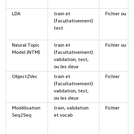
LDA
train et
Fichier ou T
(facultativement)
test
Neural Topic
train et
Fichier ou T
Model (NTM)
(facultativement)
validation, test,
ou les deux
Object2Vec
train et
Fichier
(facultativement)
validation, test,
ou les deux
Modélisation
train, validation
Fichier
Seq2Seq
et vocab