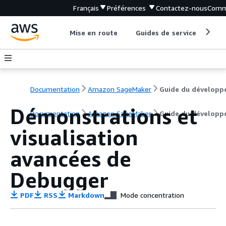
Français
Préférences
Contactez-nous
Comm
Mise en route
Guides de service
Out
Documentation
Amazon SageMaker
Guide du développ
Démonstrations et
Documentation
Amazon SageMaker
Guide du développ
visualisation
avancées de
Debugger
PDF
RSS
Markdown
Mode concentration