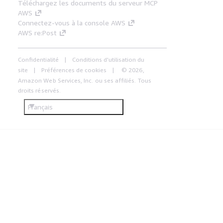
Téléchargez les documents du serveur MCP
AWS
Connectez-vous à la console AWS
AWS re:Post
Confidentialité
Conditions d'utilisation du
site
Préférences de cookies
© 2026,
Amazon Web Services, Inc. ou ses affiliés. Tous
droits réservés.
Français