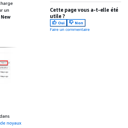
charge
Cette page vous a-t-elle été
ur un
utile ?
z
New
Oui
Non
Faire un commentaire
 dans
n de noyaux