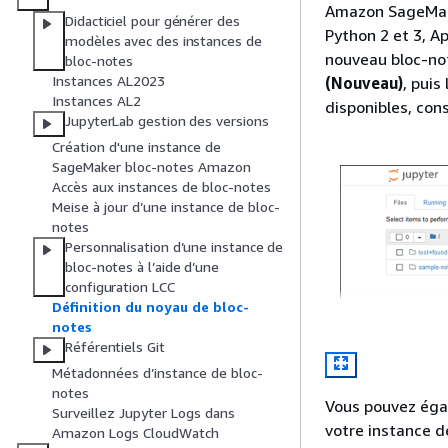
Amazon SageMake
Didacticiel pour générer des
Python 2 et 3, A
modèles avec des instances de
nouveau bloc-not
bloc-notes
Instances AL2023
(Nouveau)
, puis
Instances AL2
disponibles, con
JupyterLab gestion des versions
Création d'une instance de
SageMaker bloc-notes Amazon
Accès aux instances de bloc-notes
Meise à jour d’une instance de bloc-
notes
Personnalisation d’une instance de
bloc-notes à l’aide d’une
configuration LCC
Définition du noyau de bloc-
notes
Référentiels Git
Métadonnées d’instance de bloc-
notes
Vous pouvez égal
Surveillez Jupyter Logs dans
votre instance d
Amazon Logs CloudWatch