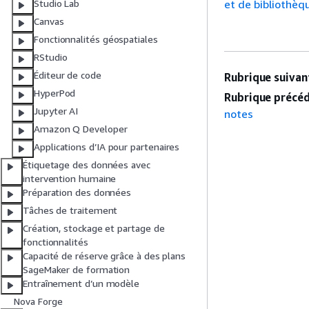
et de bibliothèq
Studio Lab
Canvas
Fonctionnalités géospatiales
RStudio
Éditeur de code
Rubrique suivant
HyperPod
Rubrique précéd
Jupyter AI
notes
Amazon Q Developer
Applications d’IA pour partenaires
Étiquetage des données avec
intervention humaine
Préparation des données
Tâches de traitement
Création, stockage et partage de
fonctionnalités
Capacité de réserve grâce à des plans
SageMaker de formation
Entraînement d’un modèle
Nova Forge