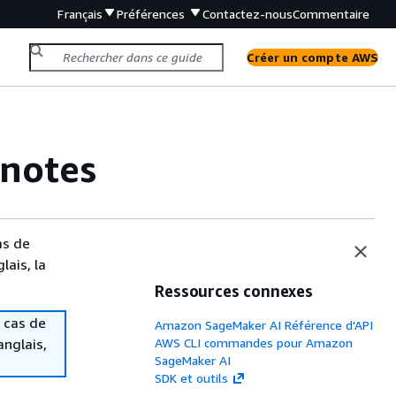
Français
Préférences
Contactez-nous
Commentaire
Créer un compte AWS
-notes
as de
lais, la
Ressources connexes
 cas de
Amazon SageMaker AI Référence d'API
anglais,
AWS CLI commandes pour Amazon
SageMaker AI
SDK et outils