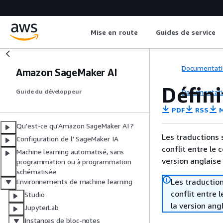
Mise en route
Guides de service
Documentati
Amazon SageMaker AI
Défin
Documentati
Guide du développeur
PDF
RSS
M
Qu'est-ce qu'Amazon SageMaker AI ?
Les traductions 
Configuration de l' SageMaker IA
conflit entre le 
Machine learning automatisé, sans
version anglaise
programmation ou à programmation
schématisée
Les traduction
Environnements de machine learning
conflit entre 
Studio
la version ang
JupyterLab
Instances de bloc-notes