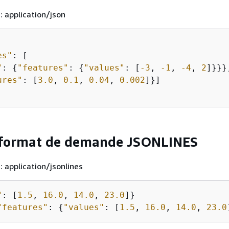
: application/json
es"
: [

"
: 
{
"features"
: 
{
"values"
: [
-3
, 
-1
, 
-4
, 
2
]}}},
ures"
: [
3.0
, 
0.1
, 
0.04
, 
0.002
]}]

 format de demande JSONLINES
: application/jsonlines
"
: [
1.5
, 
16.0
, 
14.0
, 
23.0
"features"
: 
{
"values"
: [
1.5
, 
16.0
, 
14.0
, 
23.0