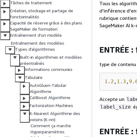
Tâches de traitement
Tous les algori
d'inférence d'e
Création, stockage et partage de
fonctionnalités
rubrique contien
Capacité de réserve grâce à des plans
SageMaker AI k-
SageMaker de formation
Entraînement d’un modèle
Entraînement des modèles
ENTRÉE :
Types d’algorithmes
Built-in algorithmes et modèles
préentraînés
type de contenu 
Informations communes
Tabulaire
1
.
2
,
1
.
3
,
9
.
AutoGluon-Tabular
Algorithme
CatBoost Algorithme
Accepte un
lab
Factorization Machines
ég
label_size
K-Nearest Algorithme des
voisins (K-nn)
Comment ça marche
ENTRÉE :
Hyperparamètres