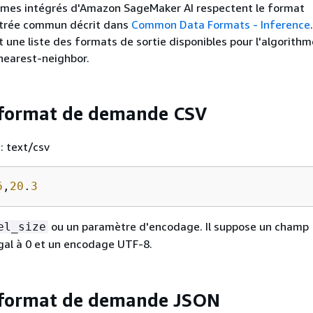
thmes intégrés d'Amazon SageMaker AI respectent le format
ntrée commun décrit dans
Common Data Formats - Inference
t une liste des formats de sortie disponibles pour l'algorithm
nearest-neighbor.
 format de demande CSV
: text/csv
6
,
20
.
3
ou un paramètre d'encodage. Il suppose un champ
el_size
al à 0 et un encodage UTF-8.
 format de demande JSON