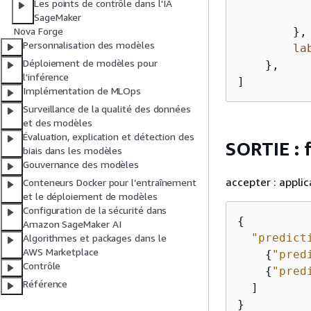
Les points de contrôle dans l'IA
           
SageMaker
        },

Nova Forge
Personnalisation des modèles
la
Déploiement de modèles pour
    },

l'inférence
] 
Implémentation de MLOps
Surveillance de la qualité des données
et des modèles
Évaluation, explication et détection des
SORTIE : 
biais dans les modèles
Gouvernance des modèles
accepter : appli
Conteneurs Docker pour l’entraînement
et le déploiement de modèles
Configuration de la sécurité dans
{
Amazon SageMaker AI
"predict
Algorithmes et packages dans le
AWS Marketplace
{
"pred
Contrôle
{
"pred
Référence
  ]

}