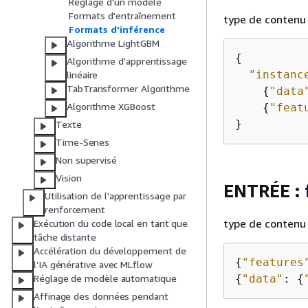
Réglage d'un modèle
Formats d'entraînement
type de contenu 
Formats d'inférence
Algorithme LightGBM
{
Algorithme d'apprentissage
"instanc
linéaire
TabTransformer Algorithme
{
"data
Algorithme XGBoost
{
"feat
Texte
Time-Series
Non supervisé
Vision
ENTRÉE :
Utilisation de l’apprentissage par
renforcement
type de contenu 
Exécution du code local en tant que
tâche distante
Accélération du développement de
{
"features
l’IA générative avec MLflow
{
"data"
: 
{
Réglage de modèle automatique
Affinage des données pendant