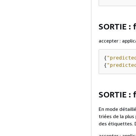
SORTIE : 
accepter : applic
{
"predicte
{
"predicte
SORTIE :
En mode détaillé,
triées de la plu
des étiquettes. D
accepter : appli