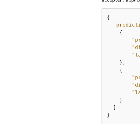
{
"predict
{
"p
"d
"l
    },

{
"p
"d
"l
    }

  ]

}