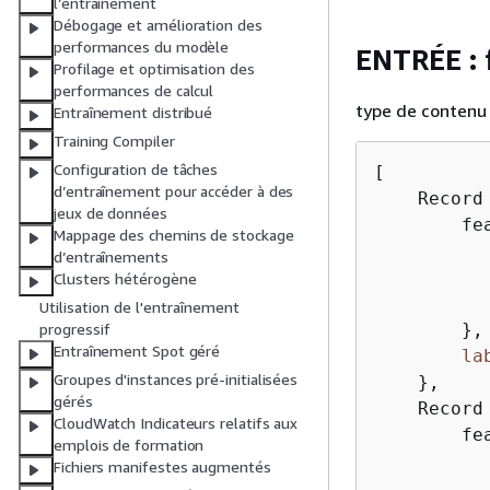
l’entraînement
Débogage et amélioration des
performances du modèle
ENTRÉE :
Profilage et optimisation des
performances de calcul
type de contenu 
Entraînement distribué
Training Compiler
Configuration de tâches
[

d’entraînement pour accéder à des
    Record
jeux de données
        fe
Mappage des chemins de stockage
d’entraînements
          
Clusters hétérogène
           
Utilisation de l'entraînement
        },

progressif
Entraînement Spot géré
la
Groupes d'instances pré-initialisées
    },

gérés
    Record
CloudWatch Indicateurs relatifs aux
        fe
emplois de formation
Fichiers manifestes augmentés
          