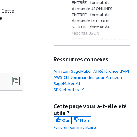
ENTRÉE : format de
demande JSONLINES
. Cette
ENTRÉE : format de
e
demande RECORDIO
SORTIE : format de
réponse JSON
SORTIE : format de réponse
JSONLINES
SORTIE : format de
réponse VERBOSE JSON
Ressources connexes
SORTIE : Format
RECORDIO-PROTOBUF de
Amazon SageMaker AI Référence d'API
réponse
AWS CLI commandes pour Amazon
SORTIE : format de réponse
SageMaker AI
VERBOSE RECORDIO-
SDK et outils
PROTOBUF
EXEMPLE DE SORTIE pour
Cette page vous a-t-elle été
l'algorithme k-NN
utile ?
Oui
Non
Faire un commentaire