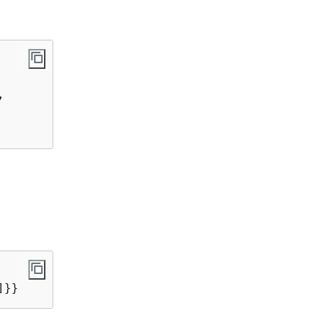


]}}