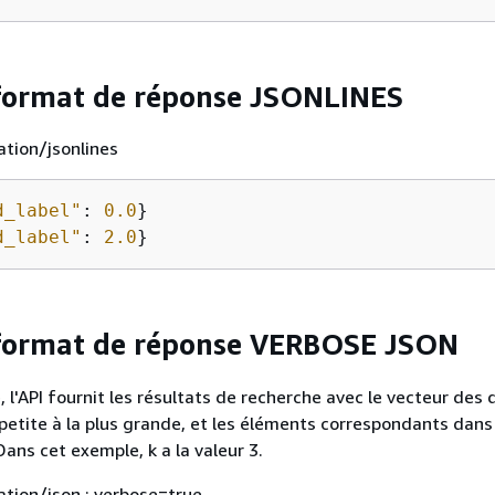
format de réponse JSONLINES
ation/jsonlines
d_label"
: 
0.0
d_label"
: 
2.0
}
 format de réponse VERBOSE JSON
 l'API fournit les résultats de recherche avec le vecteur des 
s petite à la plus grande, et les éléments correspondants dans
ans cet exemple, k a la valeur 3.
cation/json ; verbose=true