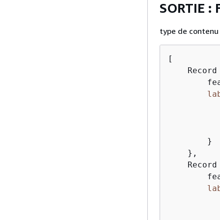
SORTIE :
type de contenu 
[

    Record
        fe
la
          
           
        }

    },

    Record
        fe
la
          