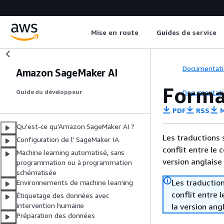
Mise en route
Guides de service
Documentati
Amazon SageMaker AI
Forma
Documentati
Guide du développeur
PDF
RSS
M
Qu'est-ce qu'Amazon SageMaker AI ?
Les traductions 
Configuration de l' SageMaker IA
conflit entre le 
Machine learning automatisé, sans
version anglaise
programmation ou à programmation
schématisée
Les traduction
Environnements de machine learning
conflit entre 
Étiquetage des données avec
intervention humaine
la version ang
Préparation des données