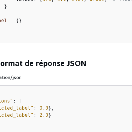
 }

bel
 = 
{
}
format de réponse JSON
cation/json
ions"
: [

icted_label"
: 
0.0
},

icted_label"
: 
2.0
}
