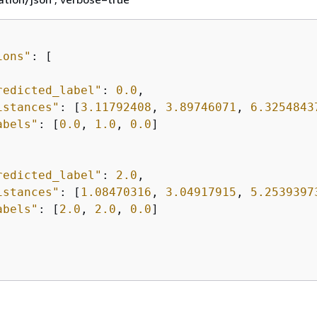
ions"
: [

redicted_label"
: 
0.0
,

istances"
: [
3.11792408
, 
3.89746071
, 
6.3254843
abels"
: [
0.0
, 
1.0
, 
0.0
]

redicted_label"
: 
2.0
,

istances"
: [
1.08470316
, 
3.04917915
, 
5.2539397
abels"
: [
2.0
, 
2.0
, 
0.0
]
