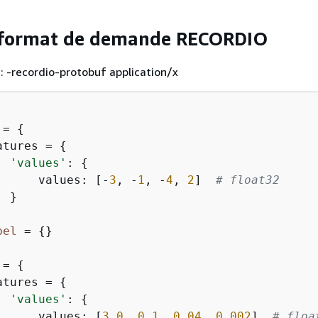
 format de demande RECORDIO
: -recordio-protobuf application/x
 = 
{
atures = 
{
'values'
: 
{
      values: [-
3
, -
1
, -
4
, 
2
]  
# float32
 }

bel
 = 
{
}
 = 
{
atures = 
{
'values'
: 
{
      values: [
3.0
, 
0.1
, 
0.04
, 
0.002
]  
# floa