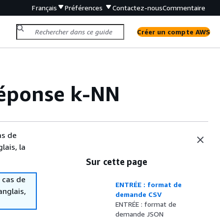
Français
Préférences
Contactez-nous
Commentaire
Créer un compte AWS
réponse k-NN
as de
lais, la
Sur cette page
 cas de
ENTRÉE : format de
anglais,
demande CSV
ENTRÉE : format de
demande JSON