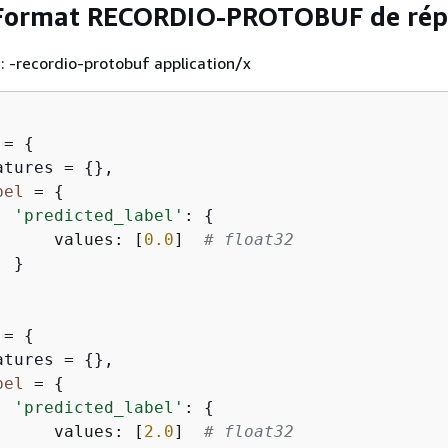
 Format RECORDIO-PROTOBUF de rép
: -recordio-protobuf application/x
 = 
{
atures = 
{
},

bel
 = 
{
'predicted_label'
: 
{
      values: [
0.0
]  
# float32
 }

 = 
{
atures = 
{
},

bel
 = 
{
'predicted_label'
: 
{
      values: [
2.0
]  
# float32