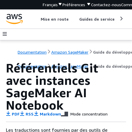
Français
Préférences
Contactez-nous
Comm
Mise en route
Guides de service
Out
Documentation
Amazon SageMaker
Guide du développ
Référentiels Git
Documentation
Amazon SageMaker
Guide du développ
avec instances
SageMaker AI
Notebook
PDF
RSS
Markdown
Mode concentration
Les traductions sont fournies par des outils de