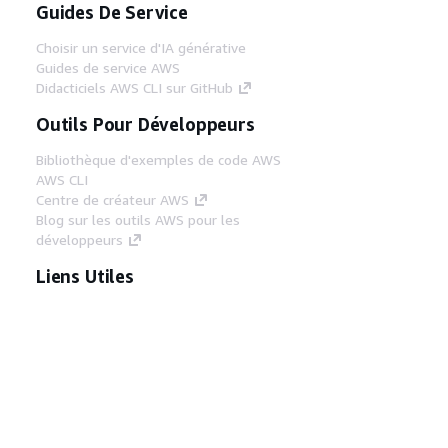
Guides De Service
Choisir un service d'IA générative
Guides de service AWS
Didacticiels AWS CLI sur GitHub
Outils Pour Développeurs
Bibliothèque d'exemples de code AWS
AWS CLI
Centre de créateur AWS
Blog sur les outils AWS pour les
développeurs
Liens Utiles
Téléchargez les documents du serveur MCP
AWS
Connectez-vous à la console AWS
AWS re:Post
Confidentialité
Conditions d'utilisation du
site
Préférences de cookies
© 2026,