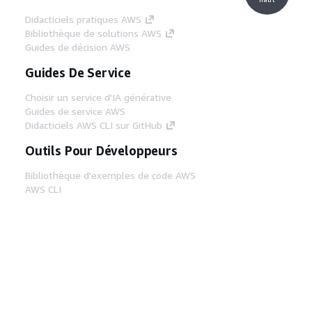
Didacticiels pratiques AWS
Bibliothèque de solutions AWS
Guides de décision AWS
Guides De Service
Choisir un service d'IA générative
Guides de service AWS
Didacticiels AWS CLI sur GitHub
Outils Pour Développeurs
Bibliothèque d'exemples de code AWS
AWS CLI
Centre de créateur AWS
Blog sur les outils AWS pour les
développeurs
Liens Utiles
Téléchargez les documents du serveur MCP
AWS
Connectez-vous à la console AWS