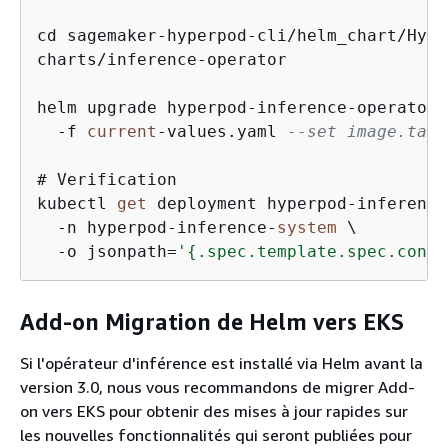
cd sagemaker
-
hyperpod
-
cli
/
helm_chart
/
Hype
charts
/
inference
-
operator

helm upgrade hyperpod
-
inference
-
operator 
-
f 
current
-
values.yaml 
--set image.tag=
# Verification

kubectl 
get
 deployment hyperpod
-
inference
-
n hyperpod
-
inference
-
system
 \

-
o jsonpath
=
'
{
.spec.template.spec.conta
Add-on Migration de Helm vers EKS
Si l'opérateur d'inférence est installé via Helm avant la
version 3.0, nous vous recommandons de migrer Add-
on vers EKS pour obtenir des mises à jour rapides sur
les nouvelles fonctionnalités qui seront publiées pour