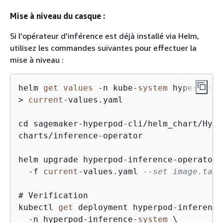
Mise à niveau du casque :
Si l'opérateur d'inférence est déjà installé via Helm,
utilisez les commandes suivantes pour effectuer la
mise à niveau :
helm 
get
values
-
n kube
-
system
 hyperpod
-
i
>
current
-
values.yaml

cd sagemaker
-
hyperpod
-
cli
/
helm_chart
/
Hype
charts
/
inference
-
operator

helm upgrade hyperpod
-
inference
-
operator 
-
f 
current
-
values.yaml 
--set image.tag=
# Verification

kubectl 
get
 deployment hyperpod
-
inference
-
n hyperpod
-
inference
-
system
 \
