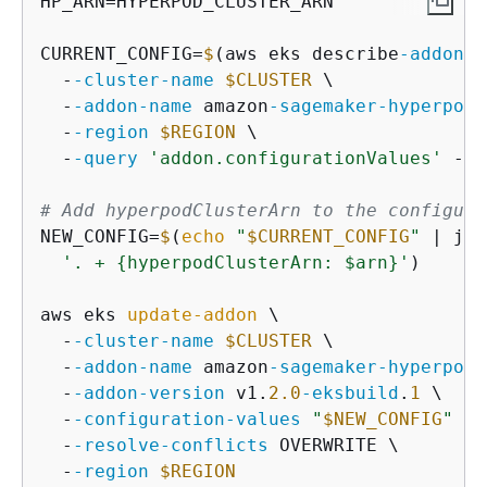
HP_ARN=HYPERPOD_CLUSTER_ARN

CURRENT_CONFIG=
$
(aws eks describe
-addon
 \

  -
-cluster
-name
$CLUSTER
 \

  -
-addon
-name
 amazon
-sagemaker
-hyperpod
-
  -
-region
$REGION
 \

  -
-query
'addon.configurationValues'
 -
-o
# Add hyperpodClusterArn to the configura
NEW_CONFIG=
$
(
echo
"
$CURRENT_CONFIG
"
 | jq 
'. + 
{
hyperpodClusterArn: $arn}'
)

aws eks 
update-addon
 \

  -
-cluster
-name
$CLUSTER
 \

  -
-addon
-name
 amazon
-sagemaker
-hyperpod
-
  -
-addon
-version
 v1.
2.0
-eksbuild
.
1
 \

  -
-configuration
-values
"
$NEW_CONFIG
"
 \

  -
-resolve
-conflicts
 OVERWRITE \

  -
-region
$REGION