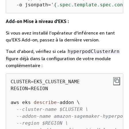
-
o jsonpath
=
'
{
.spec.template.spec.conta
Add-on Mise à niveau d'EKS :
Si vous avez installé l'opérateur d'inférence en tant
qu'EKS Add-on, passez à la dernière version.
Tout d'abord, vérifiez si cela
hyperpodClusterArn
figure déjà dans la configuration de votre module
complémentaire :
CLUSTER
=
EKS_CLUSTER_NAME

REGION
=
REGION

aws eks 
describe
-
addon \

--cluster-name $CLUSTER \
--addon-name amazon-sagemaker-hyperpod-
--region $REGION \