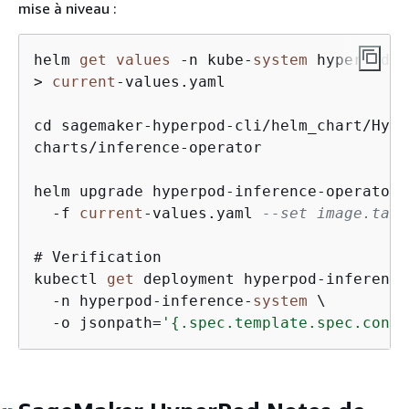
mise à niveau :
helm 
get
values
-
n kube
-
system
 hyperpod
-
i
>
current
-
values.yaml

cd sagemaker
-
hyperpod
-
cli
/
helm_chart
/
Hype
charts
/
inference
-
operator

helm upgrade hyperpod
-
inference
-
operator 
-
f 
current
-
values.yaml 
--set image.tag=
# Verification

kubectl 
get
 deployment hyperpod
-
inference
-
n hyperpod
-
inference
-
system
 \

-
o jsonpath
=
'
{
.spec.template.spec.conta