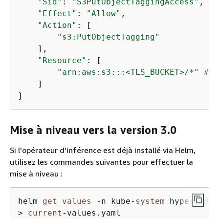
"Sid"
: 
"S3PutObjectTaggingAccess"
,  

"Effect"
: 
"Allow"
,  

"Action"
: [  

"s3:PutObjectTagging"
    ],  

"Resource"
: [  

"arn:aws:s3:::<TLS_BUCKET>/*"
# R
    ]  

}
Mise à niveau vers la version 3.0
Si l'opérateur d'inférence est déjà installé via Helm,
utilisez les commandes suivantes pour effectuer la
mise à niveau :
helm 
get
values
-
n kube
-
system
 hyperpod
-
i
>
current
-
values.yaml
