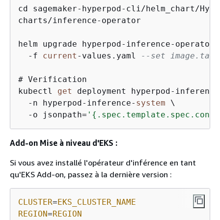
cd sagemaker
-
hyperpod
-
cli
/
helm_chart
/
Hype
charts
/
inference
-
operator

helm upgrade hyperpod
-
inference
-
operator 
-
f 
current
-
values.yaml 
--set image.tag=
# Verification

kubectl 
get
 deployment hyperpod
-
inference
-
n hyperpod
-
inference
-
system
 \

-
o jsonpath
=
'
{
.spec.template.spec.conta
Add-on Mise à niveau d'EKS :
Si vous avez installé l'opérateur d'inférence en tant
qu'EKS Add-on, passez à la dernière version :
CLUSTER
=
EKS_CLUSTER_NAME
REGION
=
REGION