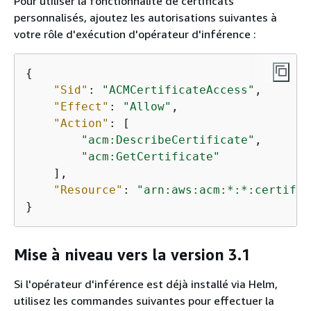
Pour utiliser la fonctionnalité de certificats
personnalisés, ajoutez les autorisations suivantes à
votre rôle d'exécution d'opérateur d'inférence :
{
"Sid"
: 
"ACMCertificateAccess"
,  

"Effect"
: 
"Allow"
,  

"Action"
: [  

"acm:DescribeCertificate"
,  

"acm:GetCertificate"
    ],  

"Resource"
: 
"arn:aws:acm:*:*:certific
}
Mise à niveau vers la version 3.1
Si l'opérateur d'inférence est déjà installé via Helm,
utilisez les commandes suivantes pour effectuer la