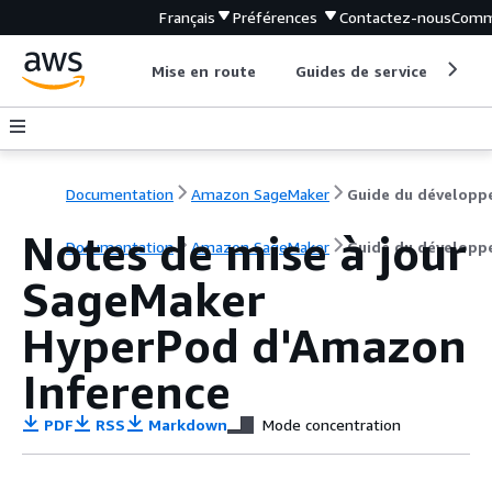
Français
Préférences
Contactez-nous
Comm
Mise en route
Guides de service
Out
Documentation
Amazon SageMaker
Guide du développ
Notes de mise à jour
Documentation
Amazon SageMaker
Guide du développ
SageMaker
HyperPod d'Amazon
Inference
PDF
RSS
Markdown
Mode concentration