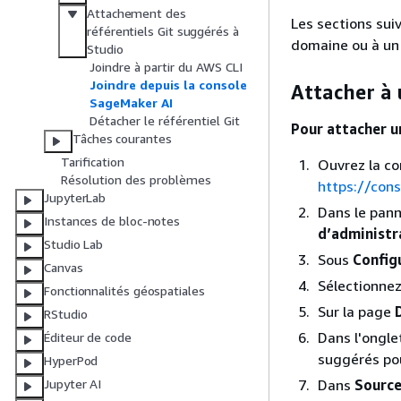
Attachement des
Les sections sui
référentiels Git suggérés à
domaine ou à un p
Studio
Joindre à partir du AWS CLI
Joindre depuis la console
Attacher à
SageMaker AI
Détacher le référentiel Git
Pour attacher u
Tâches courantes
Tarification
Ouvrez la c
Résolution des problèmes
https://con
JupyterLab
Dans le pann
Instances de bloc-notes
d’administr
Studio Lab
Sous
Config
Canvas
Sélectionnez
Fonctionnalités géospatiales
Sur la page
RStudio
Dans l'ongl
Éditeur de code
suggérés pou
HyperPod
Dans
Sourc
Jupyter AI