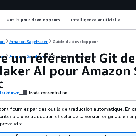
Outils pour développeurs
Intelligence artificielle
on
Amazon SageMaker
Guide du développeur
e un référentiel Git de
on
Amazon SageMaker
Guide du développeur
aker AI pour Amazon 
c
arkdown
Mode concentration
sont fournies par des outils de traduction automatique. En c
contenu d'une traduction et celui de la version originale en ang
 prévaudra.