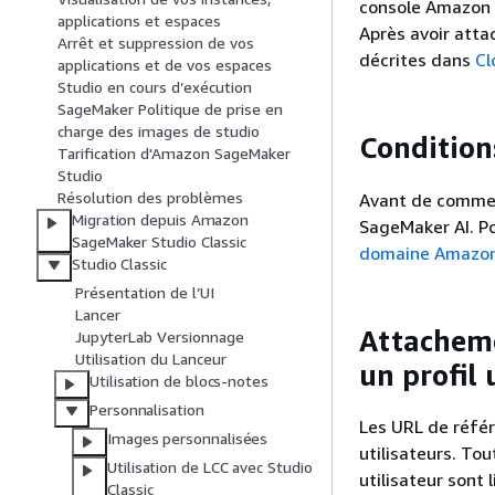
console Amazon S
applications et espaces
Après avoir attac
Arrêt et suppression de vos
décrites dans
Cl
applications et de vos espaces
Studio en cours d’exécution
SageMaker Politique de prise en
charge des images de studio
Condition
Tarification d'Amazon SageMaker
Studio
Résolution des problèmes
Avant de commen
Migration depuis Amazon
SageMaker AI. Po
SageMaker Studio Classic
domaine Amazon
Studio Classic
Présentation de l’UI
Lancer
Attacheme
JupyterLab Versionnage
Utilisation du Lanceur
un profil 
Utilisation de blocs-notes
Personnalisation
Les URL de référ
Images personnalisées
utilisateurs. Tou
Utilisation de LCC avec Studio
utilisateur sont 
Classic