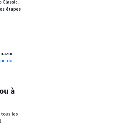
 Classic.
les étapes
Amazon
ion du
ou à
 tous les
l