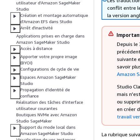
Les traduction
utilisateur d'Amazon SageMaker
conflit entre 
Studio
la version ang
Création et montage automatique
d'Amazon EFS dans Studio
Arrêt d’inactivité
Importan
Applications prises en charge dans
Amazon SageMaker Studio
Depuis le
Accès à distance
précédent
Apporter votre propre image
suivante e
(BYOI)
savoir plu
Configurations de cycle de vie
Amazon S
Espaces Amazon SageMaker
Studio
Studio Cla
Propagation d’identité de
mais n'est
confiance
ou suppri
Réalisation des tâches d’interface
utilisateur courantes
en créer 
Boutiques NVMe avec Amazon
travail ve
Studio SageMaker
Support du mode local dans
Amazon SageMaker Studio
La rubrique suiv
Visualisation de vos instances,