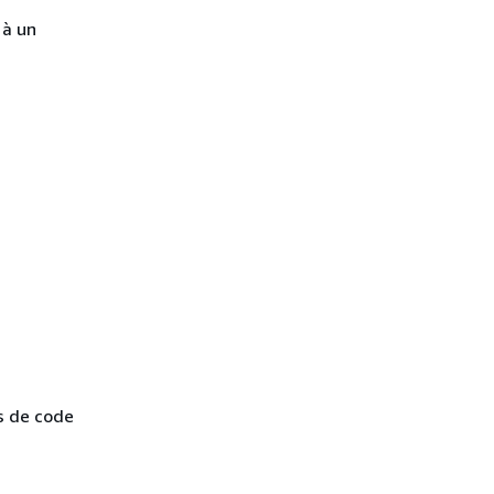
 à un
s de code