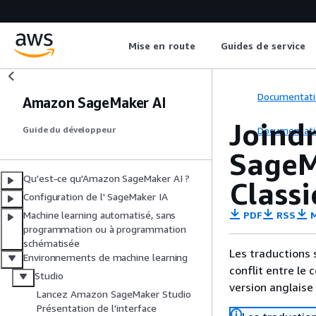
Mise en route
Guides de service
Documentati
Amazon SageMaker AI
Joindr
Documentati
Guide du développeur
SageM
Qu'est-ce qu'Amazon SageMaker AI ?
Classi
Configuration de l' SageMaker IA
PDF
RSS
M
Machine learning automatisé, sans
programmation ou à programmation
schématisée
Les traductions 
Environnements de machine learning
conflit entre le 
Studio
version anglaise
Lancez Amazon SageMaker Studio
Présentation de l'interface