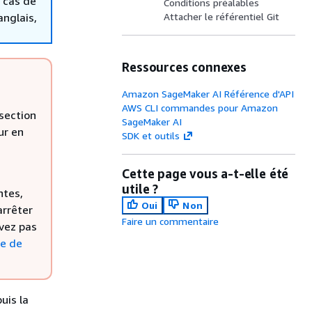
 cas de
Conditions préalables
anglais,
Attacher le référentiel Git
Ressources connexes
Amazon SageMaker AI Référence d'API
AWS CLI commandes pour Amazon
section
SageMaker AI
ur en
SDK et outils
Cette page vous a-t-elle été
utile ?
ntes,
Oui
Non
arrêter
Faire un commentaire
uvez pas
ge de
uis la