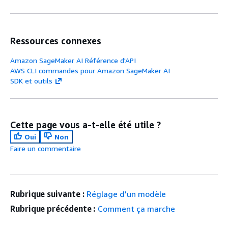
des colonnes l
construction 
arbre.
Ressources connexes
Facultatif
Amazon SageMaker AI Référence d'API
AWS CLI commandes pour Amazon SageMaker AI
Valeurs valides
SDK et outils
[0,1].
Valeur par déf
Lorsque cette 
csv_weights
Cette page vous a-t-elle été utile ?
activée, XGBoo
Oui
Non
l'importance d
Faire un commentaire
pour l'entrée 
la deuxième co
colonne après 
Rubrique suivante :
Réglage d'un modèle
dans les donn
d'entraînemen
Rubrique précédente :
Comment ça marche
pondérations d