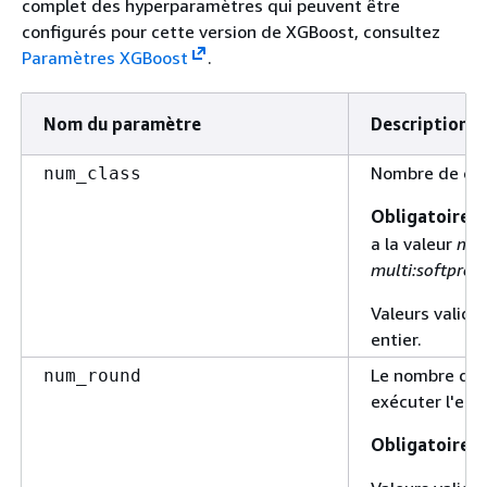
complet des hyperparamètres qui peuvent être
configurés pour cette version de XGBoost, consultez
Paramètres XGBoost
.
Nom du paramètre
Description
Nombre de cla
num_class
Obligatoire
s
a la valeur
mul
multi:softprob
.
Valeurs valide
entier.
Le nombre de 
num_round
exécuter l'ent
Obligatoire