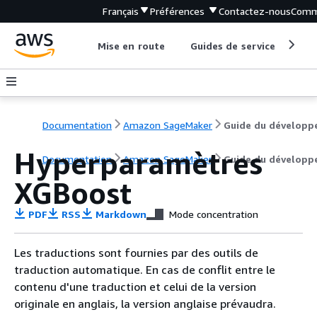
Français
Préférences
Contactez-nous
Comm
Mise en route
Guides de service
Out
Documentation
Amazon SageMaker
Guide du développ
Hyperparamètres
Documentation
Amazon SageMaker
Guide du développ
XGBoost
PDF
RSS
Markdown
Mode concentration
Les traductions sont fournies par des outils de
traduction automatique. En cas de conflit entre le
contenu d'une traduction et celui de la version
originale en anglais, la version anglaise prévaudra.