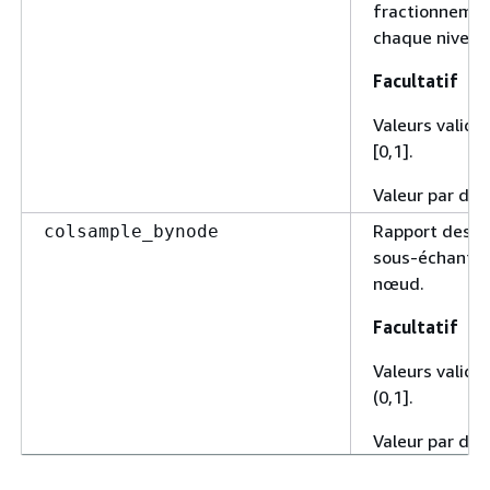
fractionnemen
chaque niveau
Facultatif
Valeurs valides
[0,1].
Valeur par déf
Rapport des c
colsample_bynode
sous-échantil
nœud.
Facultatif
Valeurs valides
(0,1].
Valeur par déf
Ratio de sous-
colsample_bytree