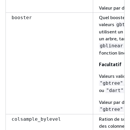
Valeur par défa
Quel booster ut
booster
valeurs
gbtr
utilisent un m
un arbre, tand
ut
gblinear
fonction linéai
Facultatif
Valeurs valides
,
"gbtree"
"
ou
.
"dart"
Valeur par déf
"gbtree"
Ration de sous
colsample_bylevel
des colonnes 