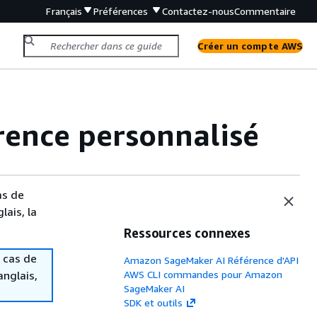
Français
Préférences
Contactez-nous
Commentaire
Créer un compte AWS
rence personnalisé
as de
lais, la
Ressources connexes
 cas de
Amazon SageMaker AI Référence d'API
anglais,
AWS CLI commandes pour Amazon
SageMaker AI
SDK et outils