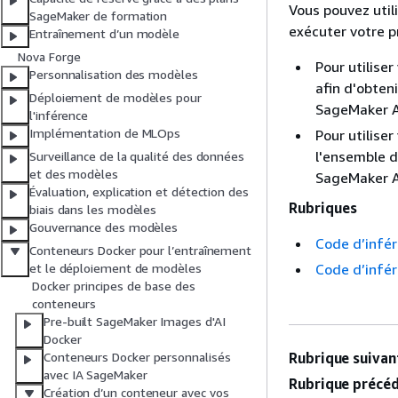
Vous pouvez util
SageMaker de formation
exécuter votre p
Entraînement d’un modèle
Nova Forge
Pour utilise
Personnalisation des modèles
afin d'obteni
Déploiement de modèles pour
SageMaker A
l'inférence
Implémentation de MLOps
Pour utilise
l'ensemble d
Surveillance de la qualité des données
et des modèles
SageMaker A
Évaluation, explication et détection des
Rubriques
biais dans les modèles
Gouvernance des modèles
Code d’infér
Conteneurs Docker pour l’entraînement
Code d’infér
et le déploiement de modèles
Docker principes de base des
conteneurs
Pre-built SageMaker Images d'AI
Docker
Rubrique suivant
Conteneurs Docker personnalisés
avec IA SageMaker
Rubrique précéd
Création d’un conteneur avec vos