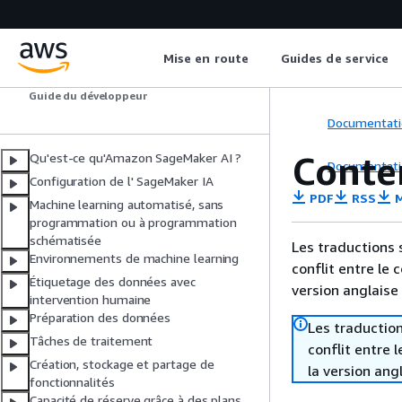
Mise en route
Guides de service
Amazon SageMaker AI
Guide du développeur
Documentati
Conte
Qu'est-ce qu'Amazon SageMaker AI ?
Documentati
Configuration de l' SageMaker IA
PDF
RSS
M
Machine learning automatisé, sans
programmation ou à programmation
schématisée
Les traductions 
Environnements de machine learning
conflit entre le 
Étiquetage des données avec
version anglaise
intervention humaine
Préparation des données
Les traduction
Tâches de traitement
conflit entre 
Création, stockage et partage de
la version ang
fonctionnalités
Capacité de réserve grâce à des plans