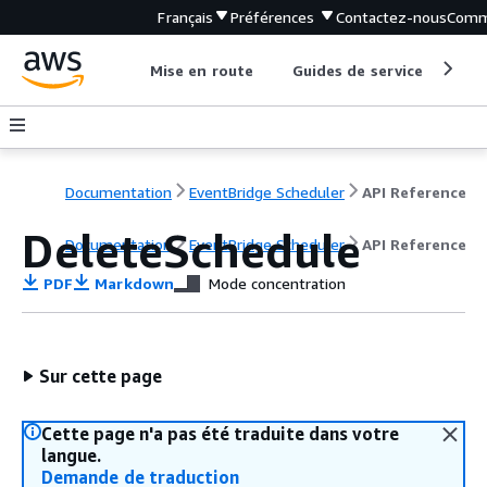
Français
Préférences
Contactez-nous
Comm
Mise en route
Guides de service
Out
Documentation
EventBridge Scheduler
API Reference
DeleteSchedule
Documentation
EventBridge Scheduler
API Reference
PDF
Markdown
Mode concentration
Sur cette page
Cette page n'a pas été traduite dans votre
langue.
Demande de traduction