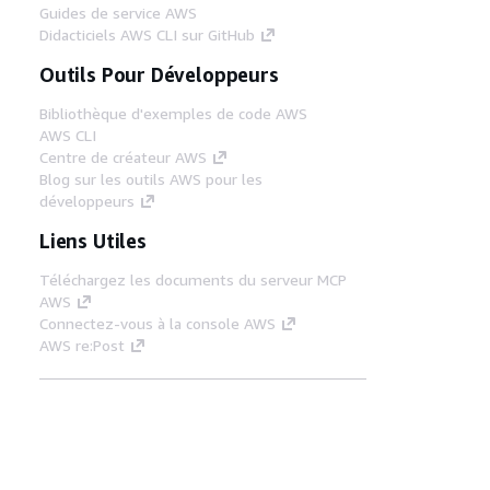
Guides de service AWS
Didacticiels AWS CLI sur GitHub
Outils Pour Développeurs
Bibliothèque d'exemples de code AWS
AWS CLI
Centre de créateur AWS
Blog sur les outils AWS pour les
développeurs
Liens Utiles
Téléchargez les documents du serveur MCP
AWS
Connectez-vous à la console AWS
AWS re:Post
Confidentialité
Conditions d'utilisation du
site
Préférences de cookies
© 2026,
Amazon Web Services, Inc. ou ses affiliés. Tous
droits réservés.