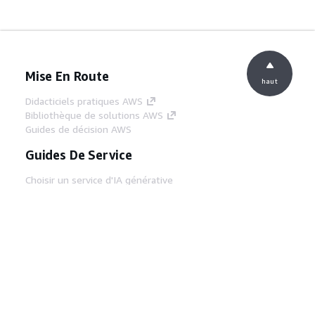
Mise En Route
haut
Didacticiels pratiques AWS
Bibliothèque de solutions AWS
Guides de décision AWS
Guides De Service
Choisir un service d'IA générative
Guides de service AWS
Didacticiels AWS CLI sur GitHub
Outils Pour Développeurs
Bibliothèque d'exemples de code AWS
AWS CLI
Centre de créateur AWS
Blog sur les outils AWS pour les
développeurs