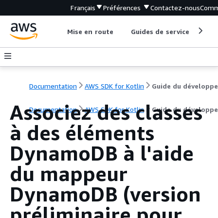
Français
Préférences
Contactez-nous
Comm
Mise en route
Guides de service
Out
Documentation
AWS SDK for Kotlin
Guide du développe
Associez des classes
Documentation
AWS SDK for Kotlin
Guide du développe
à des éléments
DynamoDB à l'aide
du mappeur
DynamoDB (version
préliminaire pour