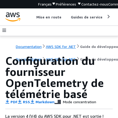
Français
Préférences
Contactez-nous
Comm
Mise en route
Guides de service
Out
Documentation
AWS SDK for .NET
Guide du développeu
Configuration du
Documentation
AWS SDK for .NET
Guide du développeu
fournisseur
OpenTelemetry de
télémétrie basé
PDF
RSS
Markdown
Mode concentration
La version 4 (V4) du AWS SDK pour .NET est sortie !