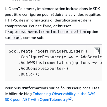
L' OpenTelemetry implémentation incluse dans le SDK
peut être configurée pour réduire le suivi des requêtes
HTTPS, des informations d'identification et de la
compression. Pour ce faire, définissez
l'
option
SuppressDownstreamInstrumentation
sur
, comme suit :
true
Sdk.CreateTracerProviderBuilder()

    .ConfigureResource(e => e.AddService(
    .AddAWSInstrumentation(options => opt
    .AddConsoleExporter()

Pour plus d'informations sur ce fournisseur, consultez
le billet de blog
Enhancing Observability in the AWS
SDK pour .NET with OpenTelemetry
.