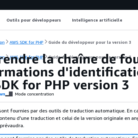
Outils pour développeurs
Intelligence artificielle
on
AWS SDK for PHP
Guide du développeur pour la version 3
endre la chaîne de fou
on
AWS SDK for PHP
Guide du développeur pour la version 3
rmations d'identificat
DK for PHP version 3
wn
Mode concentration
sont fournies par des outils de traduction automatique. En c
contenu d'une traduction et celui de la version originale en ang
 prévaudra.