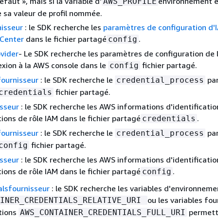
défaut », mais si la variable d'
environnement es
AWS_PROFILE
se sa valeur de profil nommée.
isseur
: le SDK recherche les
paramètres de configuration d'
 Center
dans le fichier partagé
.
config
ovider
- Le SDK recherche les paramètres de configuration de 
xion à la AWS console dans le
fichier partagé.
config
fournisseur
: le SDK recherche le
pa
credential_process
fichier partagé.
credentials
isseur
: le SDK recherche les AWS informations d'identificatio
ions de rôle IAM dans le fichier partagé
.
credentials
fournisseur
: le SDK recherche le
pa
credential_process
fichier partagé.
config
isseur
: le SDK recherche les AWS informations d'identificatio
ions de rôle IAM dans le fichier partagé
.
config
alsfournisseur
: le SDK recherche les variables d'environneme
ou les variables fou
AINER_CREDENTIALS_RELATIVE_URI
tions
permett
AWS_CONTAINER_CREDENTIALS_FULL_URI