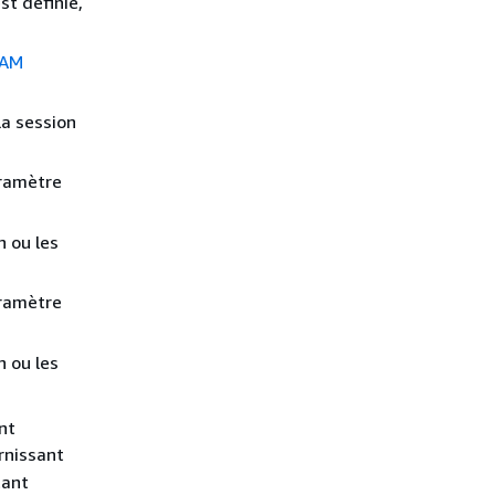
t définie,
IAM
la session
ramètre
n ou les
ramètre
n ou les
nt
rnissant
ant