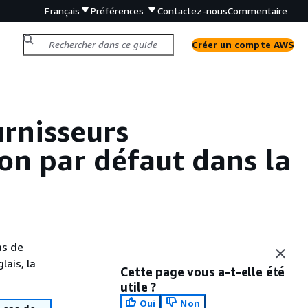
Français
Préférences
Contactez-nous
Commentaire
Créer un compte AWS
rnisseurs
ion par défaut dans la
as de
lais, la
Cette page vous a-t-elle été
utile ?
Oui
Non