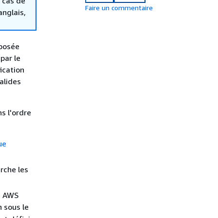
 cas de
Faire un commentaire
anglais,
mposée
par le
ication
alides
s l'ordre
ue
rche les
ge AWS
n sous le