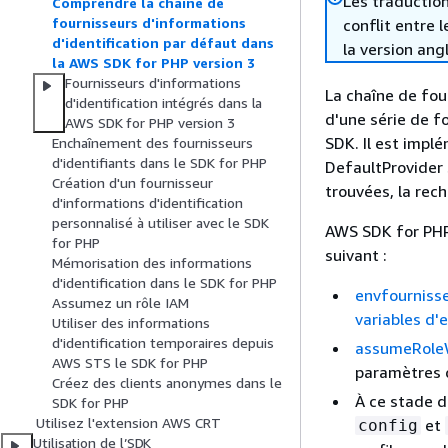
Les traduction
Comprendre la chaîne de
fournisseurs d'informations
conflit entre 
d'identification par défaut dans
la version ang
la AWS SDK for PHP version 3
Fournisseurs d'informations
La chaîne de fou
d'identification intégrés dans la
d'une série de f
AWS SDK for PHP version 3
SDK. Il est impl
Enchaînement des fournisseurs
d'identifiants dans le SDK for PHP
DefaultProvider 
Création d'un fournisseur
trouvées, la rech
d'informations d'identification
personnalisé à utiliser avec le SDK
AWS SDK for PHP 
for PHP
suivant :
Mémorisation des informations
d'identification dans le SDK for PHP
envfourniss
Assumez un rôle IAM
variables d
Utiliser des informations
d'identification temporaires depuis
assumeRoleW
AWS STS le SDK for PHP
paramètres d
Créez des clients anonymes dans le
À ce stade d
SDK for PHP
Utilisez l'extension AWS CRT
et
config
Utilisation de l’SDK