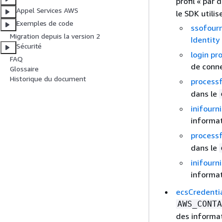
profil « par 
Appel Services AWS
le SDK utili
Exemples de code
ssofourn
Migration depuis la version 2
Identity
Sécurité
login pr
FAQ
de conne
Glossaire
Historique du document
process
dans le
inifourn
informat
process
dans le
inifourn
informat
ecsCredenti
AWS_CONT
des informa