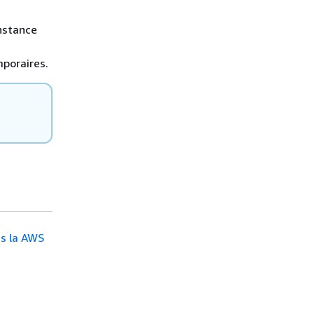
instance
mporaires.
ns la AWS