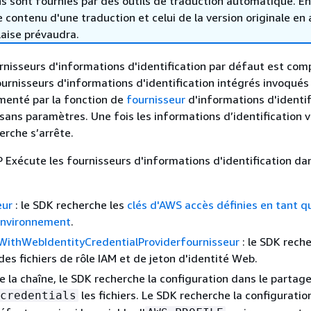
s sont fournies par des outils de traduction automatique. En
le contenu d'une traduction et celui de la version originale en 
laise prévaudra.
rnisseurs d'informations d'identification par défaut est co
ournisseurs d'informations d'identification intégrés invoqués 
émenté par la fonction de
fournisseur
d'informations d'identif
sans paramètres. Une fois les informations d’identification v
erche s’arrête.
Exécute les fournisseurs d'informations d'identification dan
eur
: le SDK recherche les
clés d'AWS accès définies en tant q
'environnement
.
ithWebIdentityCredentialProviderfournisseur
: le SDK reche
es fichiers de rôle IAM et de jeton d'identité Web.
e la chaîne, le SDK recherche la configuration dans le parta
les fichiers. Le SDK recherche la configuratio
credentials