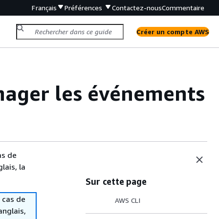
Français
Préférences
Contactez-nous
Commentaire
Créer un compte AWS
nager les événements
as de
lais, la
Sur cette page
 cas de
AWS CLI
anglais,