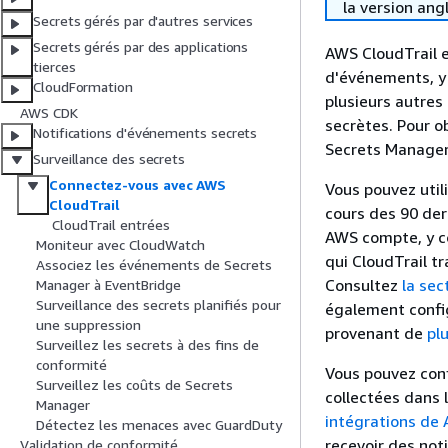
la version ang
Secrets gérés par d'autres services
Secrets gérés par des applications
AWS CloudTrail e
tierces
d'événements, y 
CloudFormation
plusieurs autres
AWS CDK
secrètes. Pour o
Notifications d'événements secrets
Secrets Manager
Surveillance des secrets
Connectez-vous avec AWS
Vous pouvez util
CloudTrail
cours des 90 der
CloudTrail entrées
AWS compte, y co
Moniteur avec CloudWatch
qui CloudTrail t
Associez les événements de Secrets
Consultez
la sec
Manager à EventBridge
Surveillance des secrets planifiés pour
également config
une suppression
provenant de
pl
Surveillez les secrets à des fins de
conformité
Vous pouvez conf
Surveillez les coûts de Secrets
collectées dans 
Manager
intégrations de 
Détectez les menaces avec GuardDuty
recevoir des not
Validation de conformité