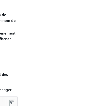
s de
n nom de
événement.
fficher
l des
anager.