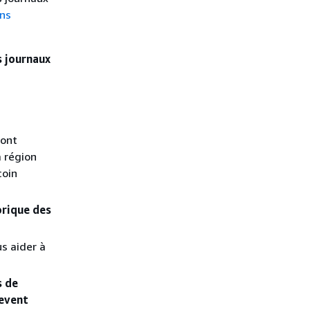
ons
s journaux
sont
 région
coin
orique des
s aider à
s de
 event