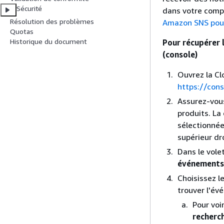
Sécurité
dans votre comp
Résolution des problèmes
Amazon SNS pou
Quotas
Historique du document
Pour récupérer 
(console)
Ouvrez la Cl
https://con
Assurez-vous
produits. La
sélectionnée
supérieur dro
Dans le vole
événements
Choisissez l
trouver l'év
Pour voi
recherc