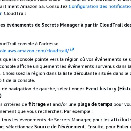
artiment Amazon S3. Consultez
Configuration des notificati
r
. CloudTrail
les événements de Secrets Manager à partir CloudTrail de
oudTrail console à l'adresse
sole.aws.amazon.com/cloudtrail/
.
 que la console pointe vers la région où vos événements se 
 console affiche uniquement les événements survenus dans la
. Choisissez la région dans la liste déroulante située dans le 
it de la console.
t de navigation de gauche, sélectionnez
Event history (Hist
)
.
es critères de
filtrage
et and/or une
plage de temps
pour vou
énement que vous recherchez. Par exemple :
r tous les événements de Secrets Manager, pour les
attribut
he
, sélectionnez
Source de l'événement
. Ensuite, pour
Enter