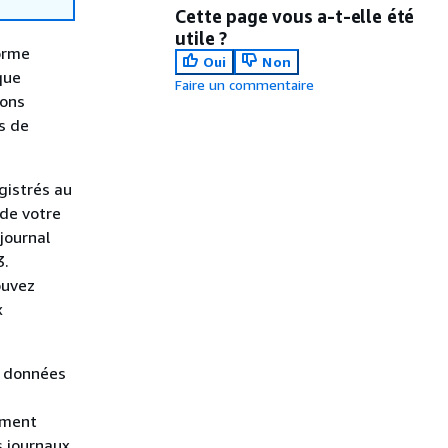
Cette page vous a-t-elle été
utile ?
orme
Oui
Non
que
Faire un commentaire
ions
s de
gistrés au
 de votre
journal
3.
ouvez
x
s données
s
ement
s journaux