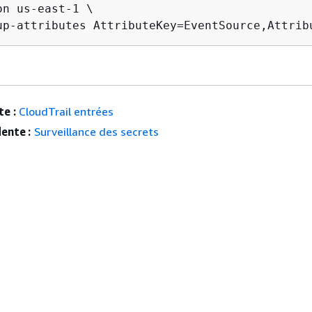
n us-east-1 \

up-attributes AttributeKey=EventSource,Attrib
e :
CloudTrail entrées
ente :
Surveillance des secrets