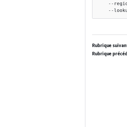
    --regio
    --look
Rubrique suivant
Rubrique précéd