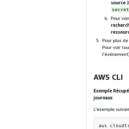
source
(
secret
Pour voi
recherc
ressour
Pour plus de
Pour voir to
l'événement)
AWS CLI
Exemple Récupér
journaux
L'exemple suiva
aws cloudt