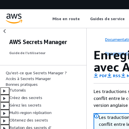
Mise en route
Guides de service
Documentati
AWS Secrets Manager
Enreg
Documentati
Guide de l’utilisateur
avec 
Qu'est-ce que Secrets Manager ?
PDF
RSS
M
Accès à Secrets Manager
Bonnes pratiques
Tutoriels
Les traductions 
Créez des secrets
conflit entre le 
version anglaise
Gérez les secrets
Multi-region réplication
Les traduction
Obtenez des secrets
conflit entre 
Rotation des secrets d’