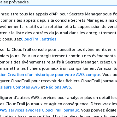
laise prévaudra.
nregistre tous les appels d'API pour Secrets Manager sous f
compris les appels depuis la console Secrets Manager, ainsi 
 événements relatifs à la rotation et à la suppression de vers
btenir la liste des entrées du journal dans les enregistrement
, consultez
CloudTrail entrées
.
iser la CloudTrail console pour consulter les événements enre
niers jours. Pour un enregistrement continu des événements
mpris des événements relatifs à Secrets Manager, créez un 
ransmettra les fichiers journaux à un compartiment Amazon S
tion Création d'un historique pour votre AWS compte
. Vous p
urer CloudTrail pour recevoir des fichiers CloudTrail journau
usieurs Comptes AWS
et
Régions AWS
.
igurer d'autres AWS services pour analyser plus en détail le
les CloudTrail journaux et agir en conséquence. Découvrez le
AWS services avec les CloudTrail journaux
. Vous pouvez égal
ifications lorsque vous CloudTrail publiez de nouveaux fichier