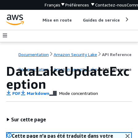
Français
Préférences
Contactez-nous
Comm
Mise en route
Guides de service
Out
Documentation
Amazon Security Lake
API Reference
DataLakeUpdateExc
Documentation
Amazon Security Lake
API Reference
eption
PDF
Markdown
Mode concentration
Sur cette page
Cette page n'a pas été traduite dans votre