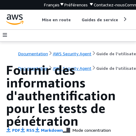
Français
Préférences
Contactez-nous
Comm
Mise en route
Guides de service
Out
Documentation
AWS Security Agent
Guide de l’utilisat
Fournir des
Documentation
AWS Security Agent
Guide de l’utilisat
informations
d'authentification
pour les tests de
pénétration
PDF
RSS
Markdown
Mode concentration