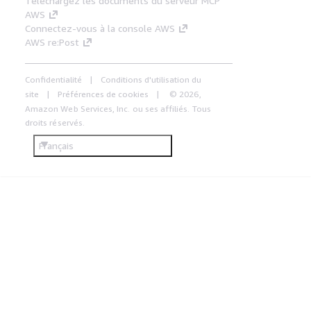
Téléchargez les documents du serveur MCP
AWS
Connectez-vous à la console AWS
AWS re:Post
Confidentialité
Conditions d'utilisation du
site
Préférences de cookies
© 2026,
Amazon Web Services, Inc. ou ses affiliés. Tous
droits réservés.
Français