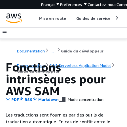
Français
Préférences
Contactez-nous
Comm
Mise en route
Guides de service
Out
Documentation
...
Guide du développeur
Fonctions
Documentation
AWS Serverless Application Model
Guide du développeur
intrinsèques pour
AWS SAM
PDF
RSS
Markdown
Mode concentration
Les traductions sont fournies par des outils de
traduction automatique. En cas de conflit entre le