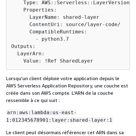
    Type: AWS::Serverless::LayerVersion

    Properties:

      LayerName: shared-layer

      ContentUri: source/layer-code/

      CompatibleRuntimes:

        - python3.7

Outputs:

  LayerArn:

    Value: !Ref SharedLayer
Lorsqu'un client déploie votre application depuis le
AWS Serverless Application Repository, une couche est
créée dans son AWS compte. L'ARN de la couche
ressemble à ce qui suit :
arn:aws:lambda:us-east-
1:012345678901:layer:shared-layer:1
Le client peut désormais référencer cet ARN dans sa