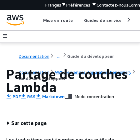
Français
Préférences
Contactez-nous
Comm
Mise en route
Guides de service
Out
Documentation
...
Guide du développeur
Partage de couches
Documentation
AWS Serverless Application Repository
Guide du développeur
Lambda
PDF
RSS
Markdown
Mode concentration
Sur cette page
Les traductions sont fournies par des outils de