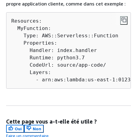
propre application cliente, comme dans cet exemple :
Resources:

  MyFunction:

    Type: AWS::Serverless::Function

    Properties:

      Handler: index.handler

      Runtime: python3.7

      CodeUrl: source/app-code/

      Layers:

        - arn:aws:lambda:us-east-1:012345
Cette page vous a-t-elle été utile ?
Oui
Non
Faire un commentaire