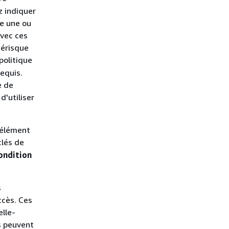
z indiquer
te une ou
avec ces
térisque
politique
equis.
e de
d'utiliser
'élément
clés de
ondition
s
ccès. Ces
elle-
s peuvent