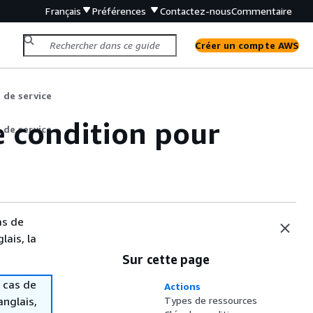
Français
Préférences
Contactez-nous
Commentaire
Créer un compte AWS
 de service
e condition pour
 de service
as de
lais, la
Sur cette page
 cas de
Actions
anglais,
Types de ressources