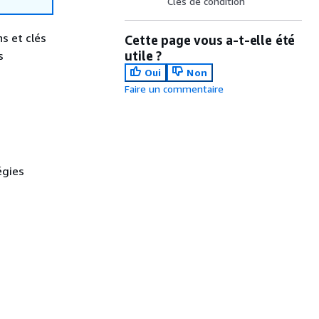
Clés de condition
ns et clés
Cette page vous a-t-elle été
utile ?
s
Oui
Non
Faire un commentaire
égies