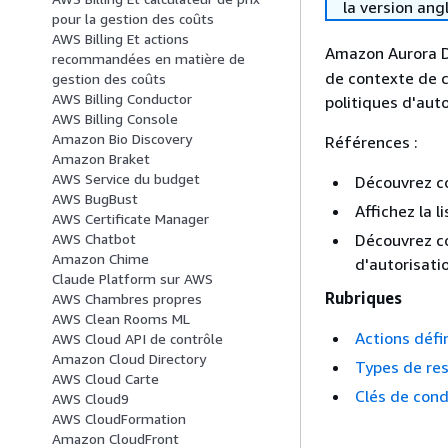
la version ang
pour la gestion des coûts
AWS Billing Et actions
Amazon Aurora DS
recommandées en matière de
de contexte de c
gestion des coûts
AWS Billing Conductor
politiques d'auto
AWS Billing Console
Amazon Bio Discovery
Références :
Amazon Braket
AWS Service du budget
Découvrez 
AWS BugBust
Affichez la l
AWS Certificate Manager
Découvrez co
AWS Chatbot
Amazon Chime
d'autorisati
Claude Platform sur AWS
Rubriques
AWS Chambres propres
AWS Clean Rooms ML
Actions déf
AWS Cloud API de contrôle
Amazon Cloud Directory
Types de re
AWS Cloud Carte
Clés de con
AWS Cloud9
AWS CloudFormation
Amazon CloudFront