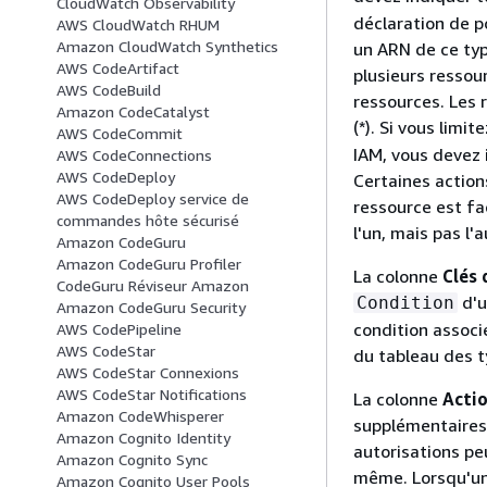
CloudWatch Observability
déclaration de po
AWS CloudWatch RHUM
Amazon CloudWatch Synthetics
un ARN de ce typ
AWS CodeArtifact
plusieurs ressour
AWS CodeBuild
ressources. Les 
Amazon CodeCatalyst
(*). Si vous limit
AWS CodeCommit
IAM, vous devez 
AWS CodeConnections
AWS CodeDeploy
Certaines action
AWS CodeDeploy service de
ressource est fa
commandes hôte sécurisé
l'un, mais pas l'a
Amazon CodeGuru
Amazon CodeGuru Profiler
La colonne
Clés 
CodeGuru Réviseur Amazon
d'u
Condition
Amazon CodeGuru Security
condition associ
AWS CodePipeline
AWS CodeStar
du tableau des t
AWS CodeStar Connexions
AWS CodeStar Notifications
La colonne
Acti
Amazon CodeWhisperer
supplémentaires 
Amazon Cognito Identity
autorisations peu
Amazon Cognito Sync
même. Lorsqu'un
Amazon Cognito User Pools