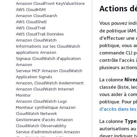
Amazon CloudFront KeyValueStore
Actions d
AWS CloudHSM
Amazon CloudSearch
AWS CloudShell
Vous pouvez indi
AWS CloudTrail
de politique IAM
AWS CloudTrail Données
d'effectuer une 
Amazon CloudWatch
politique, vous a
Informations sur les CloudWatch
commande CLI po
applications Amazon
Signaux CloudWatch d'application
contrôle l'accès 
Amazon
plusieurs actions
Serveur MCP Amazon CloudWatch
Application Signals
La colonne
Nivea
Amazon, CloudWatch évidemment
classée (liste, l
Amazon CloudWatch Internet
vous aider à com
Monitor
politique. Pour p
Amazon CloudWatch Logs
Moniteur synthétique Amazon
d'accès dans les
CloudWatch Network
Gestionnaire d'accès Amazon
La colonne
Type
CloudWatch Observability
autorisations au 
Service d'administration Amazon
devez indiquer t