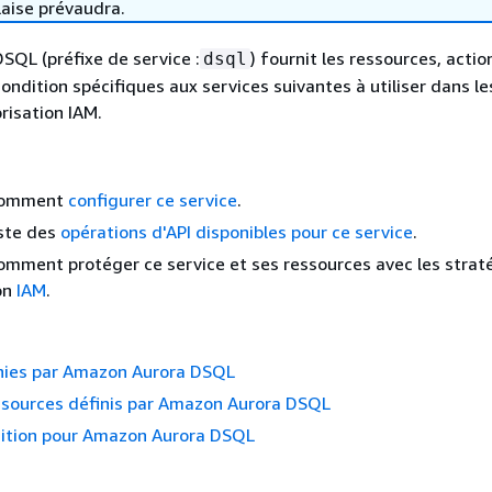
laise prévaudra.
QL (préfixe de service :
) fournit les ressources, actio
dsql
ondition spécifiques aux services suivantes à utiliser dans le
risation IAM.
comment
configurer ce service
.
iste des
opérations d'API disponibles pour ce service
.
mment protéger ce service et ses ressources avec les strat
on
IAM
.
inies par Amazon Aurora DSQL
ssources définis par Amazon Aurora DSQL
dition pour Amazon Aurora DSQL