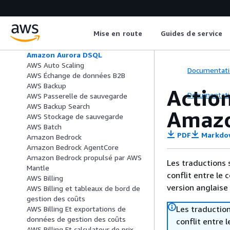
Commutateur de région Amazon
ARC
AWS Artifact
Mise en route
Guides de service
Amazon Athena
AWS Audit Manager
Amazon Aurora DSQL
AWS Auto Scaling
Documentati
AWS Échange de données B2B
AWS Backup
Action
Documentati
AWS Passerelle de sauvegarde
AWS Backup Search
Amazo
AWS Stockage de sauvegarde
AWS Batch
PDF
Markdo
Amazon Bedrock
Amazon Bedrock AgentCore
Amazon Bedrock propulsé par AWS
Les traductions 
Mantle
conflit entre le 
AWS Billing
version anglaise
AWS Billing et tableaux de bord de
gestion des coûts
Les traduction
AWS Billing Et exportations de
données de gestion des coûts
conflit entre 
AWS Billing Et calculateur de prix