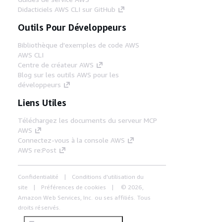
Didacticiels AWS CLI sur GitHub
Outils Pour Développeurs
Bibliothèque d'exemples de code AWS
AWS CLI
Centre de créateur AWS
Blog sur les outils AWS pour les
développeurs
Liens Utiles
Téléchargez les documents du serveur MCP
AWS
Connectez-vous à la console AWS
AWS re:Post
Confidentialité
Conditions d'utilisation du
site
Préférences de cookies
© 2026,
Amazon Web Services, Inc. ou ses affiliés. Tous
droits réservés.