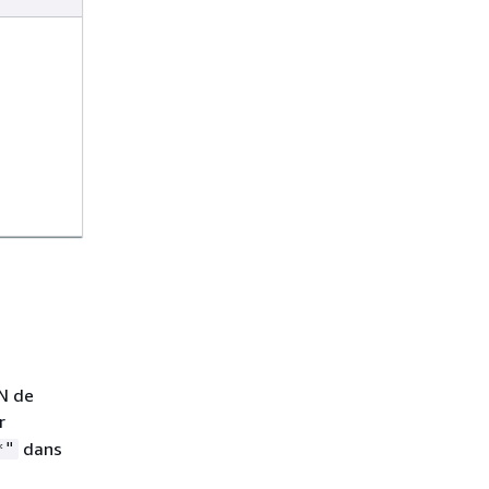
RN de
r
dans
*"