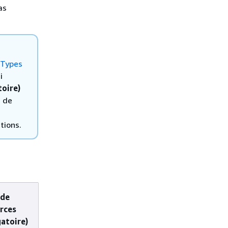
as
Types
i
toire)
s de
tions.
 de
Clés de
Actions
rces
condition
dépendantes
gatoire)