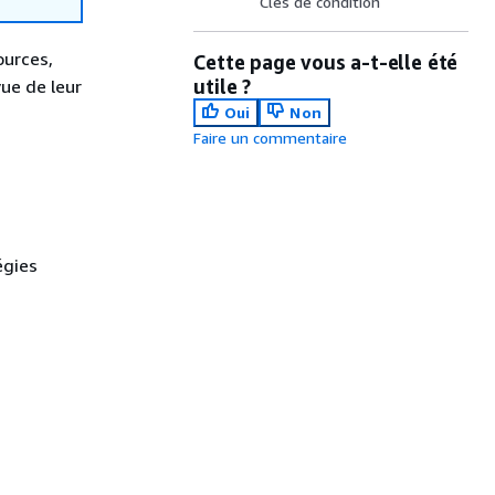
Clés de condition
ources,
Cette page vous a-t-elle été
utile ?
vue de leur
Oui
Non
Faire un commentaire
égies