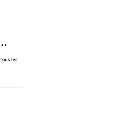
 au
e
 tous les