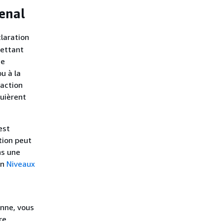
senal
laration
mettant
ne
u à la
action
quièrent
est
ation peut
ns une
on
Niveaux
onne, vous
re