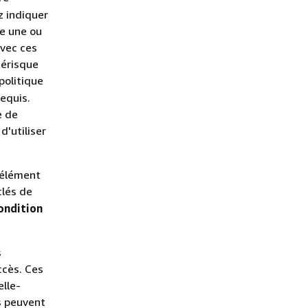
z indiquer
te une ou
avec ces
térisque
politique
equis.
e de
d'utiliser
'élément
clés de
ondition
s
ccès. Ces
elle-
s peuvent