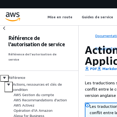
Mise en route
Guides de service
Documentati
Référence de
l'autorisation de service
Action
Documentati
Référence de l'autorisation de
Appli
service
PDF
Markdo
Référence
Les traductions 
Actions, ressources et clés de
conflit entre le 
condition
AWS Gestion du compte
version anglaise
AWS Recommandations d'action
AWS Activez
Les traduction
Opération d’IA Amazon
conflit entre 
Alexa for Business