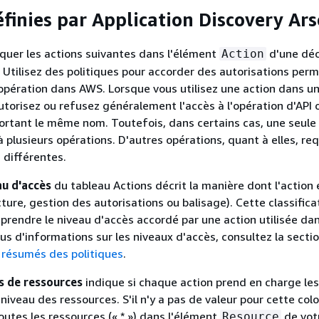
éfinies par Application Discovery Ar
quer les actions suivantes dans l'élément
d'une déc
Action
. Utilisez des politiques pour accorder des autorisations per
opération dans AWS. Lorsque vous utilisez une action dans u
utorisez ou refusez généralement l'accès à l'opération d'API o
rtant le même nom. Toutefois, dans certains cas, une seule 
à plusieurs opérations. D'autres opérations, quant à elles, re
 différentes.
u d'accès
du tableau Actions décrit la manière dont l'action 
ecture, gestion des autorisations ou balisage). Cette classific
prendre le niveau d'accès accordé par une action utilisée da
lus d'informations sur les niveaux d'accès, consultez la secti
 résumés des politiques
.
s de ressources
indique si chaque action prend en charge les
niveau des ressources. S'il n'y a pas de valeur pour cette col
outes les ressources (« * ») dans l'élément
de vot
Resource