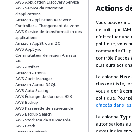
AWS Application Discovery Service
Actions d
AWS Service de migration
d'applications
Amazon Application Recovery
Vous pouvez indi
Controller – Changement de zone
de politique IAM
AWS Service de transformation des
d'effectuer une 
applications
politique, vous a
Amazon AppStream 2.0
AWS AppSync
commande CLI po
Commutateur de région Amazon
contrôle l'accès 
ARC
plusieurs actions
AWS Artifact
Amazon Athena
La colonne
Nivea
AWS Audit Manager
classée (liste, l
Amazon Aurora DSQL
vous aider à com
AWS Auto Scaling
AWS Échange de données B2B
politique. Pour p
AWS Backup
d'accès dans les
AWS Passerelle de sauvegarde
AWS Backup Search
La colonne
Type
AWS Stockage de sauvegarde
autorisations au 
AWS Batch
devez indiquer t
Amazon Bedrock