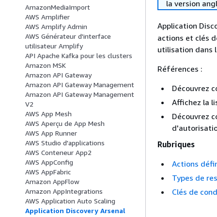
la version ang
AmazonMediaImport
AWS Amplifier
Application Disco
AWS Amplify Admin
AWS Générateur d'interface
actions et clés 
utilisateur Amplify
utilisation dans 
API Apache Kafka pour les clusters
Amazon MSK
Références :
Amazon API Gateway
Amazon API Gateway Management
Découvrez 
Amazon API Gateway Management
Affichez la l
V2
AWS App Mesh
Découvrez co
AWS Aperçu de App Mesh
d'autorisati
AWS App Runner
AWS Studio d'applications
Rubriques
AWS Conteneur App2
AWS AppConfig
Actions défi
AWS AppFabric
Types de res
Amazon AppFlow
Clés de cond
Amazon AppIntegrations
AWS Application Auto Scaling
Application Discovery Arsenal