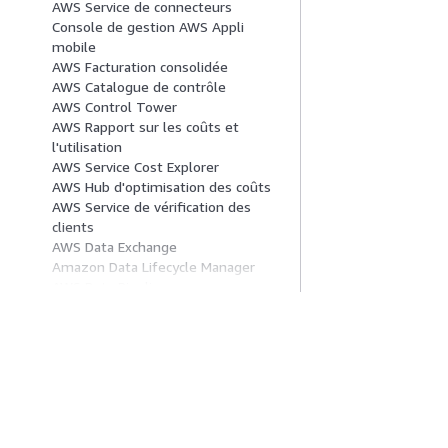
AWS Service de connecteurs
Console de gestion AWS Appli
mobile
AWS Facturation consolidée
AWS Catalogue de contrôle
AWS Control Tower
AWS Rapport sur les coûts et
l'utilisation
AWS Service Cost Explorer
AWS Hub d'optimisation des coûts
AWS Service de vérification des
clients
AWS Data Exchange
Amazon Data Lifecycle Manager
AWS Data Pipeline
AWS Service de Migration de Base
de Données
Database Query Metadata Service
Mise En Route
Guides De Se
AWS DataSync
Amazon DataZone
Didacticiels pratiques AWS
Choisir un service
AWS Deadline Cloud
Bibliothèque de solutions AWS
Guides de servic
Amazon Detective
Guides de décision AWS
Didacticiels AWS 
AWS Device Farm