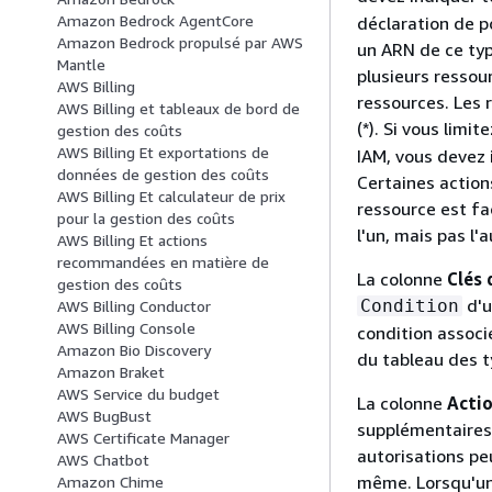
Amazon Bedrock AgentCore
déclaration de po
Amazon Bedrock propulsé par AWS
un ARN de ce typ
Mantle
plusieurs ressour
AWS Billing
ressources. Les 
AWS Billing et tableaux de bord de
(*). Si vous limit
gestion des coûts
AWS Billing Et exportations de
IAM, vous devez 
données de gestion des coûts
Certaines action
AWS Billing Et calculateur de prix
ressource est fa
pour la gestion des coûts
l'un, mais pas l'a
AWS Billing Et actions
recommandées en matière de
La colonne
Clés 
gestion des coûts
d'u
Condition
AWS Billing Conductor
AWS Billing Console
condition associ
Amazon Bio Discovery
du tableau des t
Amazon Braket
AWS Service du budget
La colonne
Acti
AWS BugBust
supplémentaires 
AWS Certificate Manager
autorisations peu
AWS Chatbot
même. Lorsqu'un
Amazon Chime