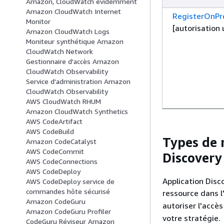
Amazon, CloudWatch évidemment
Amazon CloudWatch Internet
RegisterOnPr
Monitor
[autorisation
Amazon CloudWatch Logs
Moniteur synthétique Amazon
CloudWatch Network
Gestionnaire d'accès Amazon
CloudWatch Observability
Service d'administration Amazon
CloudWatch Observability
AWS CloudWatch RHUM
Amazon CloudWatch Synthetics
AWS CodeArtifact
AWS CodeBuild
Types de 
Amazon CodeCatalyst
AWS CodeCommit
Discovery
AWS CodeConnections
AWS CodeDeploy
Application Disc
AWS CodeDeploy service de
commandes hôte sécurisé
ressource dans 
Amazon CodeGuru
autoriser l'accès
Amazon CodeGuru Profiler
votre stratégie.
CodeGuru Réviseur Amazon