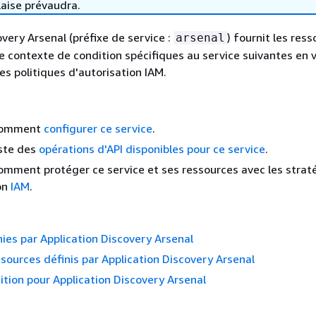
laise prévaudra.
very Arsenal (préfixe de service :
) fournit les ress
arsenal
de contexte de condition spécifiques au service suivantes en 
les politiques d'autorisation IAM.
comment
configurer ce service
.
iste des
opérations d'API disponibles pour ce service
.
mment protéger ce service et ses ressources avec les strat
on
IAM
.
nies par Application Discovery Arsenal
sources définis par Application Discovery Arsenal
ition pour Application Discovery Arsenal