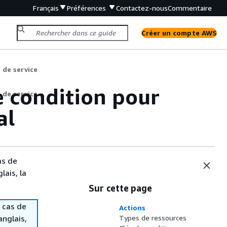
Français
Préférences
Contactez-nous
Commentaire
Créer un compte AWS
 de service
e condition pour
 de service
al
as de
lais, la
Sur cette page
 cas de
Actions
anglais,
Types de ressources