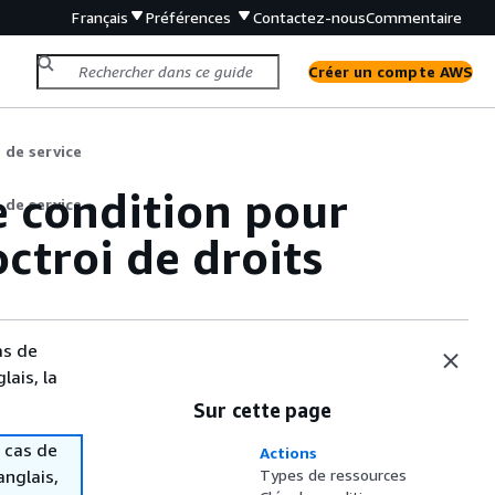
Français
Préférences
Contactez-nous
Commentaire
Créer un compte AWS
 de service
e condition pour
 de service
ctroi de droits
as de
lais, la
Sur cette page
 cas de
Actions
anglais,
Types de ressources