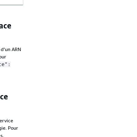
ace
n d'un ARN
our
ce":
ice
ervice
ie. Pour
s,