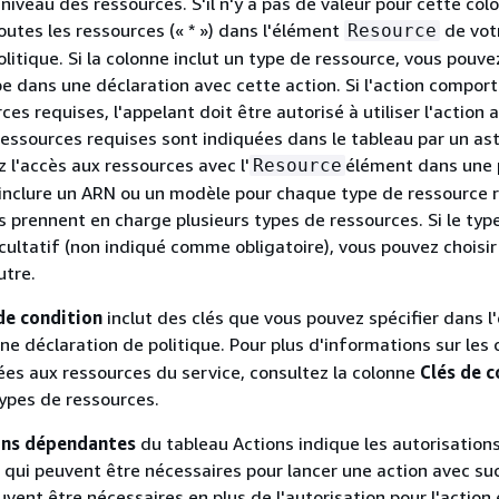
niveau des ressources. S'il n'y a pas de valeur pour cette col
outes les ressources (« * ») dans l'élément
de vot
Resource
litique. Si la colonne inclut un type de ressource, vous pouve
e dans une déclaration avec cette action. Si l'action compor
ces requises, l'appelant doit être autorisé à utiliser l'action 
ressources requises sont indiquées dans le tableau par un as
ez l'accès aux ressources avec l'
élément dans une 
Resource
inclure un ARN ou un modèle pour chaque type de ressource r
s prennent en charge plusieurs types de ressources. Si le typ
cultatif (non indiqué comme obligatoire), vous pouvez choisir 
utre.
de condition
inclut des clés que vous pouvez spécifier dans l
ne déclaration de politique. Pour plus d'informations sur les 
ées aux ressources du service, consultez la colonne
Clés de c
ypes de ressources.
ons dépendantes
du tableau Actions indique les autorisation
qui peuvent être nécessaires pour lancer une action avec su
vent être nécessaires en plus de l'autorisation pour l'action 