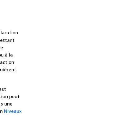
laration
mettant
ne
u à la
action
quièrent
est
ation peut
ns une
on
Niveaux