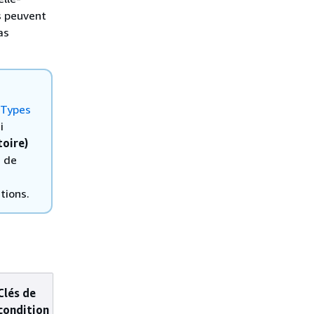
s peuvent
as
Types
i
toire)
s de
tions.
Clés de
Actions
condition
dépendantes