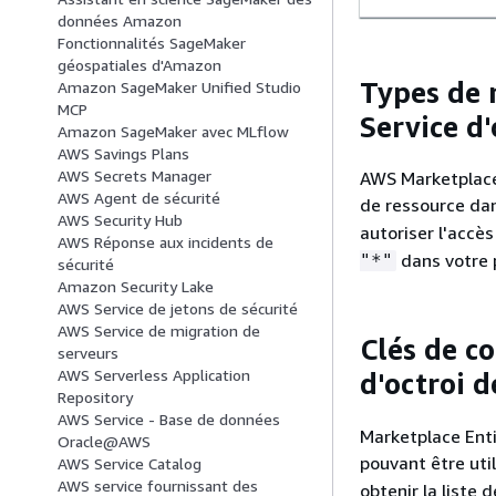
données Amazon
Fonctionnalités SageMaker
géospatiales d'Amazon
Types de 
Amazon SageMaker Unified Studio
MCP
Service d'
Amazon SageMaker avec MLflow
AWS Savings Plans
AWS Secrets Manager
AWS Marketplace 
AWS Agent de sécurité
de ressource dan
AWS Security Hub
autoriser l'accè
AWS Réponse aux incidents de
dans votre p
"*"
sécurité
Amazon Security Lake
AWS Service de jetons de sécurité
AWS Service de migration de
Clés de c
serveurs
AWS Serverless Application
d'octroi d
Repository
AWS Service - Base de données
Marketplace Enti
Oracle@AWS
pouvant être uti
AWS Service Catalog
AWS service fournissant des
obtenir la liste 