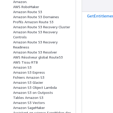
Amazon.
AWS RoboMaker
Amazon Route 53
GetEntitleme
Amazon Route 53 Domaines
Profils Amazon Route 53
Amazon Route 53 Recovery Cluster
Amazon Route 53 Recovery
Controls
Amazon Route 53 Recovery
Readiness
Amazon Route 53 Resolver
AWS Résolveur global Route53
AWS Tissu RTB
Amazon S3
Amazon S3 Express
Fichiers Amazon S3
Amazon S3 Glacier
Amazon S3 Object Lambda
Amazon S3 on Outposts
Tables Amazon S3
Amazon S3 Vectors
Amazon SageMaker
Assistant en science SageMaker des