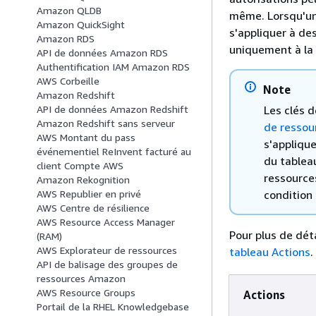
Amazon QLDB
même. Lorsqu'un
Amazon QuickSight
s'appliquer à de
Amazon RDS
uniquement à la 
API de données Amazon RDS
Authentification IAM Amazon RDS
AWS Corbeille
Note
Amazon Redshift
Les clés 
API de données Amazon Redshift
Amazon Redshift sans serveur
de ressou
AWS Montant du pass
s'appliqu
événementiel ReInvent facturé au
du tablea
client Compte AWS
ressources
Amazon Rekognition
condition 
AWS Republier en privé
AWS Centre de résilience
AWS Resource Access Manager
Pour plus de déta
(RAM)
AWS Explorateur de ressources
tableau Actions
.
API de balisage des groupes de
ressources Amazon
AWS Resource Groups
Actions
Portail de la RHEL Knowledgebase