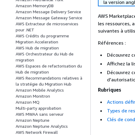
la version ang
Amazon MemoryDB
Amazon Message Delivery Service
AWS Marketplace 
Amazon Message Gateway Service
les ressources, 
AWS Extracteur de microservices
pour .NET
suivantes à utili
AWS Crédits du programme
Migration Acceleration
Références :
AWS Hub de migration
AWS Orchestrateur du Hub de
Découvrez 
migration
Affichez la l
AWS Espaces de refactorisation du
Découvrez co
Hub de migration
AWS Recommandations relatives à
d'autorisati
la stratégie du Migration Hub
Rubriques
Amazon Mobile Analytics
Amazon Monitron
Actions défi
Amazon MQ
Multi-party approbation
Types de res
AWS MWAA sans serveur
Clés de cond
Amazon Neptune
Amazon Neptune Analytics
AWS Network Firewall