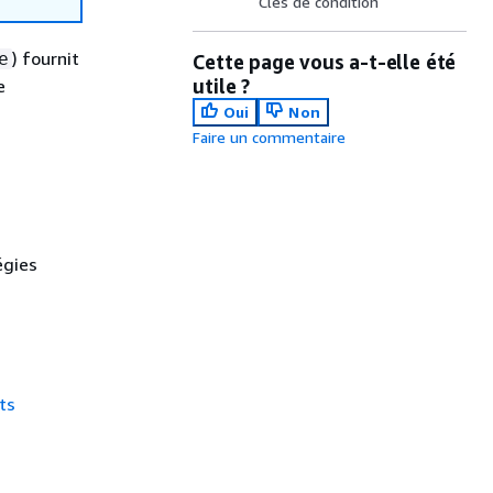
Clés de condition
) fournit
e
Cette page vous a-t-elle été
utile ?
e
Oui
Non
Faire un commentaire
égies
ts