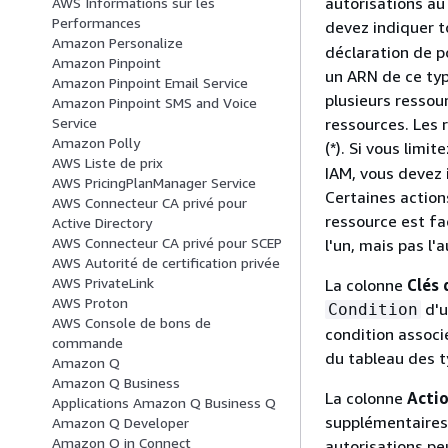
autorisations au 
AWS Informations sur les
Performances
devez indiquer t
Amazon Personalize
déclaration de po
Amazon Pinpoint
un ARN de ce typ
Amazon Pinpoint Email Service
plusieurs ressour
Amazon Pinpoint SMS and Voice
ressources. Les 
Service
Amazon Polly
(*). Si vous limit
AWS Liste de prix
IAM, vous devez 
AWS PricingPlanManager Service
Certaines action
AWS Connecteur CA privé pour
ressource est fa
Active Directory
AWS Connecteur CA privé pour SCEP
l'un, mais pas l'a
AWS Autorité de certification privée
AWS PrivateLink
La colonne
Clés 
AWS Proton
d'u
Condition
AWS Console de bons de
condition associ
commande
du tableau des t
Amazon Q
Amazon Q Business
La colonne
Acti
Applications Amazon Q Business Q
supplémentaires 
Amazon Q Developer
Amazon Q in Connect
autorisations peu