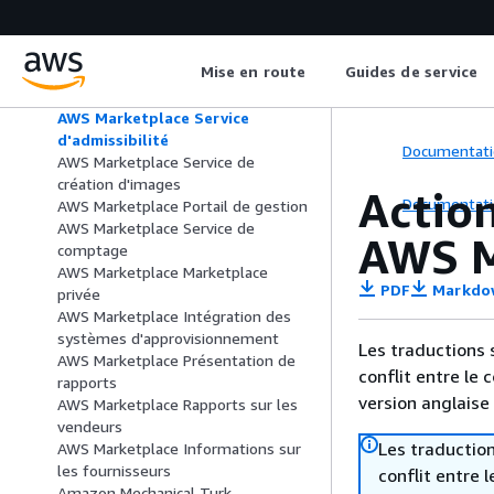
AWS Marketplace Service d'analyse
du commerce
AWS Marketplace Service de
Mise en route
Guides de service
déploiement
AWS Marketplace Découverte
AWS Marketplace Service
d'admissibilité
Documentati
AWS Marketplace Service de
création d'images
Action
Documentati
AWS Marketplace Portail de gestion
AWS Marketplace Service de
AWS M
comptage
AWS Marketplace Marketplace
PDF
Markdo
privée
AWS Marketplace Intégration des
systèmes d'approvisionnement
Les traductions 
AWS Marketplace Présentation de
conflit entre le 
rapports
version anglaise
AWS Marketplace Rapports sur les
vendeurs
Les traduction
AWS Marketplace Informations sur
les fournisseurs
conflit entre 
Amazon Mechanical Turk