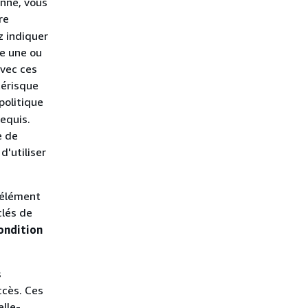
onne, vous
re
z indiquer
te une ou
avec ces
térisque
politique
equis.
e de
d'utiliser
'élément
clés de
ondition
s
ccès. Ces
elle-