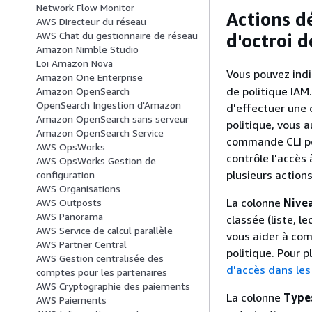
Network Flow Monitor
Actions d
AWS Directeur du réseau
AWS Chat du gestionnaire de réseau
d'octroi d
Amazon Nimble Studio
Loi Amazon Nova
Vous pouvez indi
Amazon One Enterprise
de politique IAM
Amazon OpenSearch
OpenSearch Ingestion d'Amazon
d'effectuer une 
Amazon OpenSearch sans serveur
politique, vous a
Amazon OpenSearch Service
commande CLI po
AWS OpsWorks
contrôle l'accès 
AWS OpsWorks Gestion de
plusieurs actions
configuration
AWS Organisations
La colonne
Nivea
AWS Outposts
AWS Panorama
classée (liste, l
AWS Service de calcul parallèle
vous aider à com
AWS Partner Central
politique. Pour p
AWS Gestion centralisée des
d'accès dans les
comptes pour les partenaires
AWS Cryptographie des paiements
La colonne
Type
AWS Paiements