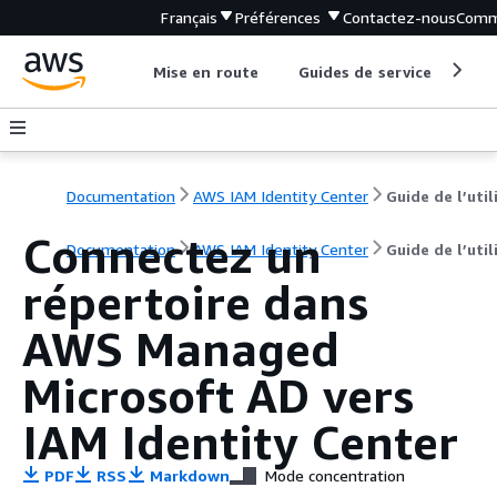
Français
Préférences
Contactez-nous
Comm
Mise en route
Guides de service
Out
Documentation
AWS IAM Identity Center
Connectez un
Documentation
AWS IAM Identity Center
Guide de l’util
répertoire dans
AWS Managed
Microsoft AD vers
IAM Identity Center
PDF
RSS
Markdown
Mode concentration