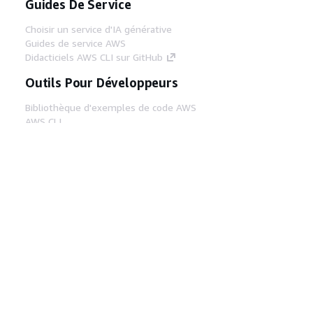
Guides De Service
Choisir un service d'IA générative
Guides de service AWS
Didacticiels AWS CLI sur GitHub
Outils Pour Développeurs
Bibliothèque d'exemples de code AWS
AWS CLI
Centre de créateur AWS
Blog sur les outils AWS pour les
développeurs
Liens Utiles
Téléchargez les documents du serveur MCP
AWS
Connectez-vous à la console AWS
AWS re:Post
Confidentialité
Conditions d'utilisation du
site
Préférences de cookies
© 2026,