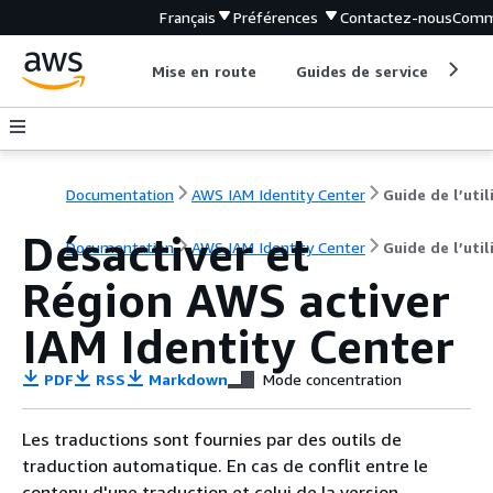
Français
Préférences
Contactez-nous
Comm
Mise en route
Guides de service
Out
Documentation
AWS IAM Identity Center
Désactiver et
Documentation
AWS IAM Identity Center
Guide de l’util
Région AWS activer
IAM Identity Center
PDF
RSS
Markdown
Mode concentration
Les traductions sont fournies par des outils de
traduction automatique. En cas de conflit entre le
contenu d'une traduction et celui de la version