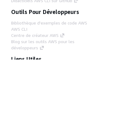
Didacticiels AWS CLI sur GitHub
Outils Pour Développeurs
Bibliothèque d'exemples de code AWS
AWS CLI
Centre de créateur AWS
Blog sur les outils AWS pour les
développeurs
Liens Utiles
Téléchargez les documents du serveur MCP
AWS
Connectez-vous à la console AWS
AWS re:Post
Confidentialité
Conditions d'utilisation du
site
Préférences de cookies
© 2026,
Amazon Web Services, Inc. ou ses affiliés. Tous
droits réservés.
Français