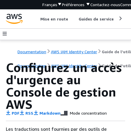
Français
Préférences
Contactez-nous
Comm
Mise en route
Guides de service
Out
Documentation
AWS IAM Identity Center
Configurez un accès
Documentation
AWS IAM Identity Center
Guide de l’util
d'urgence au
Console de gestion
AWS
PDF
RSS
Markdown
Mode concentration
Les traductions sont fournies par des outils de