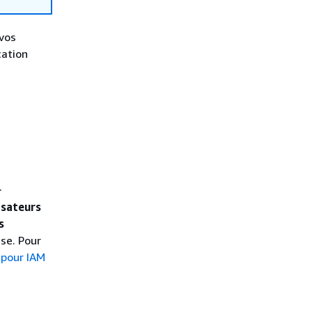
 vos
cation
.
isateurs
s
se. Pour
 pour IAM