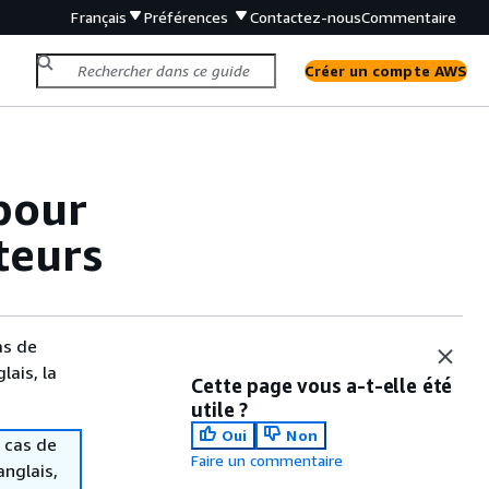
Français
Préférences
Contactez-nous
Commentaire
Créer un compte AWS
pour
teurs
as de
lais, la
Cette page vous a-t-elle été
utile ?
Oui
Non
 cas de
Faire un commentaire
anglais,