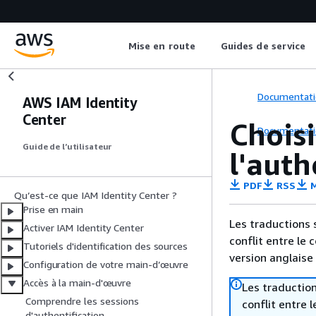
Mise en route
Guides de service
Documentati
AWS IAM Identity
Center
Choisi
Documentati
Guide de l’utilisateur
l'auth
PDF
RSS
M
Qu’est-ce que IAM Identity Center ?
Prise en main
Les traductions 
Activer IAM Identity Center
conflit entre le 
Tutoriels d'identification des sources
version anglaise
Configuration de votre main-d’œuvre
Accès à la main-d'œuvre
Les traduction
Comprendre les sessions
conflit entre 
d'authentification